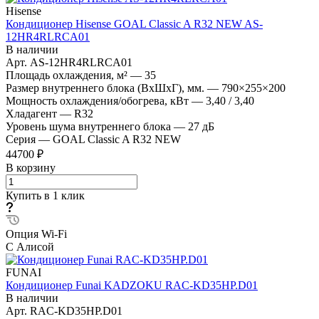
Hisense
Кондиционер Hisense GOAL Classic A R32 NEW AS-
12HR4RLRCA01
В наличии
Арт.
AS-12HR4RLRCA01
Площадь охлаждения, м²
—
35
Размер внутреннего блока (ВхШхГ), мм.
—
790×255×200
Мощность охлаждения/обогрева, кВт
—
3,40 / 3,40
Хладагент
—
R32
Уровень шума внутреннего блока
—
27 дБ
Серия
—
GOAL Classic A R32 NEW
44700 ₽
В корзину
Купить в 1 клик
Опция Wi-Fi
С Алисой
FUNAI
Кондиционер Funai KADZOKU RAC-KD35HP.D01
В наличии
Арт.
RAC-KD35HP.D01