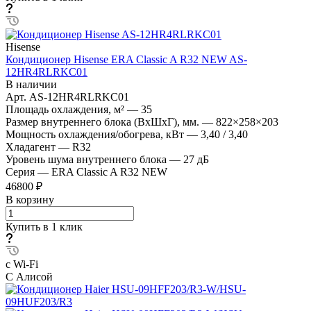
Hisense
Кондиционер Hisense ERA Classic A R32 NEW AS-
12HR4RLRKC01
В наличии
Арт.
AS-12HR4RLRKC01
Площадь охлаждения, м²
—
35
Размер внутреннего блока (ВхШхГ), мм.
—
822×258×203
Мощность охлаждения/обогрева, кВт
—
3,40 / 3,40
Хладагент
—
R32
Уровень шума внутреннего блока
—
27 дБ
Серия
—
ERA Classic A R32 NEW
46800 ₽
В корзину
Купить в 1 клик
с Wi-Fi
С Алисой