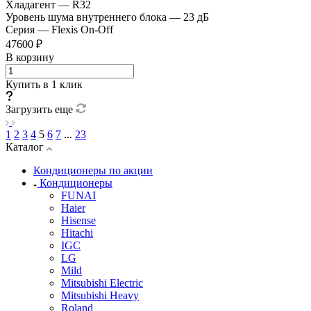
Хладагент
—
R32
Уровень шума внутреннего блока
—
23 дБ
Серия
—
Flexis On-Off
47600 ₽
В корзину
Купить в 1 клик
Загрузить еще
1
2
3
4
5
6
7
...
23
Каталог
Кондиционеры по акции
Кондиционеры
FUNAI
Haier
Hisense
Hitachi
IGC
LG
Mild
Mitsubishi Electric
Mitsubishi Heavy
Roland