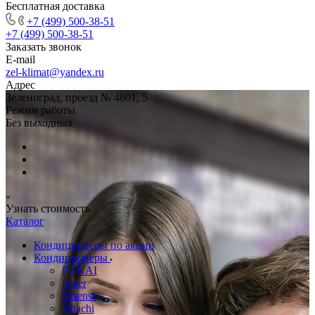
Бесплатная доставка
+7 (499) 500-38-51
+7 (499) 500-38-51
Заказать звонок
E-mail
zel-klimat@yandex.ru
Адрес
Зеленоград, проезд № 4801, 5
Режим работы
Без выходных
Узнать стоимость
Каталог
Кондиционеры по акции
Кондиционеры
FUNAI
Haier
Hisense
Hitachi