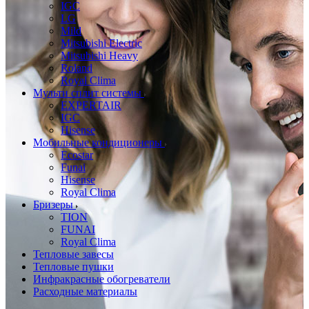
IGC
LG
Mild
Mitsubishi Electric
Mitsubishi Heavy
Roland
Royal Clima
Мульти сплит системы
EXPERTAIR
IGC
Hisense
Мобильные кондиционеры
Ecostar
Funai
Hisense
Royal Clima
Бризеры
TION
FUNAI
Royal Clima
Тепловые завесы
Тепловые пушки
Инфракрасные обогреватели
Расходные материалы