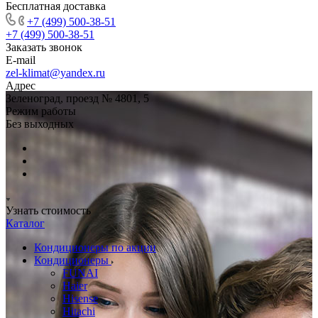
Бесплатная доставка
+7 (499) 500-38-51
+7 (499) 500-38-51
Заказать звонок
E-mail
zel-klimat@yandex.ru
Адрес
Зеленоград, проезд № 4801, 5
Режим работы
Без выходных
Узнать стоимость
Каталог
Кондиционеры по акции
Кондиционеры
FUNAI
Haier
Hisense
Hitachi