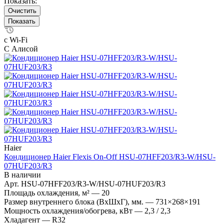
Показать:
Очистить
с Wi-Fi
С Алисой
Haier
Кондиционер Haier Flexis On-Off HSU-07HFF203/R3-W/HSU-
07HUF203/R3
В наличии
Арт.
HSU-07HFF203/R3-W/HSU-07HUF203/R3
Площадь охлаждения, м²
—
20
Размер внутреннего блока (ВхШхГ), мм.
—
731×268×191
Мощность охлаждения/обогрева, кВт
—
2,3 / 2,3
Хладагент
—
R32