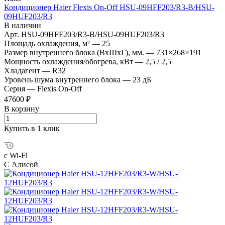
Кондиционер Haier Flexis On-Off HSU-09HFF203/R3-B/HSU-
09HUF203/R3
В наличии
Арт.
HSU-09HFF203/R3-B/HSU-09HUF203/R3
Площадь охлаждения, м²
—
25
Размер внутреннего блока (ВхШхГ), мм.
—
731×268×191
Мощность охлаждения/обогрева, кВт
—
2,5 / 2,5
Хладагент
—
R32
Уровень шума внутреннего блока
—
23 дБ
Серия
—
Flexis On-Off
47600 ₽
В корзину
Купить в 1 клик
с Wi-Fi
С Алисой