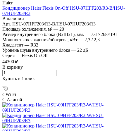
Haier
Кондиционер Haier Flexis On-Off HSU-07HFF203/R3-B/HSU-
07HUF203/R3
В наличии
Арт.
HSU-07HFF203/R3-B/HSU-07HUF203/R3
Площадь охлаждения, м²
—
20
Размер внутреннего блока (ВхШхГ), мм.
—
731×268×191
Мощность охлаждения/обогрева, кВт
—
2,3 / 2,3
Хладагент
—
R32
Уровень шума внутреннего блока
—
22 дБ
Серия
—
Flexis On-Off
44300 ₽
В корзину
Купить в 1 клик
с Wi-Fi
С Алисой