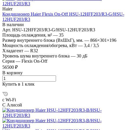
Haier
Кондиционер Haier Flexis On-Off HSU-12HFF203/R3-G/HSU-
12HUF203/R3
В наличии
Арт.
HSU-12HFF203/R3-G/HSU-12HUF203/R3
Площадь охлаждения, м²
—
35
Размер внутреннего блока (ВхШхГ), мм.
—
866×301×196
Мощность охлаждения/обогрева, кВт
—
3,4 / 3,5
Хладагент
—
R32
Уровень шума внутреннего блока
—
30 дБ
Серия
—
Flexis On-Off
56500 ₽
В корзину
Купить в 1 клик
с Wi-Fi
С Алисой