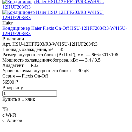
Haier
Кондиционер Haier Flexis On-Off HSU-12HFF203/R3-W/HSU-
12HUF203/R3
В наличии
Арт.
HSU-12HFF203/R3-W/HSU-12HUF203/R3
Площадь охлаждения, м²
—
35
Размер внутреннего блока (ВхШхГ), мм.
—
866×301×196
Мощность охлаждения/обогрева, кВт
—
3,4 / 3,5
Хладагент
—
R32
Уровень шума внутреннего блока
—
30 дБ
Серия
—
Flexis On-Off
56500 ₽
В корзину
Купить в 1 клик
с Wi-Fi
С Алисой