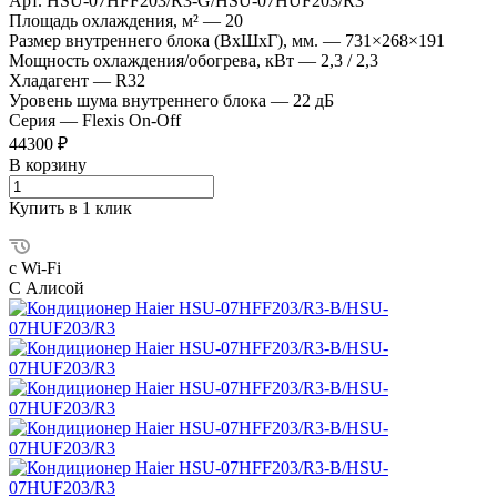
Арт.
HSU-07HFF203/R3-G/HSU-07HUF203/R3
Площадь охлаждения, м²
—
20
Размер внутреннего блока (ВхШхГ), мм.
—
731×268×191
Мощность охлаждения/обогрева, кВт
—
2,3 / 2,3
Хладагент
—
R32
Уровень шума внутреннего блока
—
22 дБ
Серия
—
Flexis On-Off
44300 ₽
В корзину
Купить в 1 клик
с Wi-Fi
С Алисой