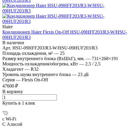
Haier
Кондиционер Haier Flexis On-Off HSU-09HFF203/R3-W/HSU-
09HUF203/R3
В наличии
Арт.
HSU-09HFF203/R3-W/HSU-09HUF203/R3
Площадь охлаждения, м²
—
25
Размер внутреннего блока (ВхШхГ), мм.
—
731×268×191
Мощность охлаждения/обогрева, кВт
—
2,5 / 2,5
Хладагент
—
R32
Уровень шума внутреннего блока
—
23 дБ
Серия
—
Flexis On-Off
47600 ₽
В корзину
Купить в 1 клик
с Wi-Fi
С Алисой