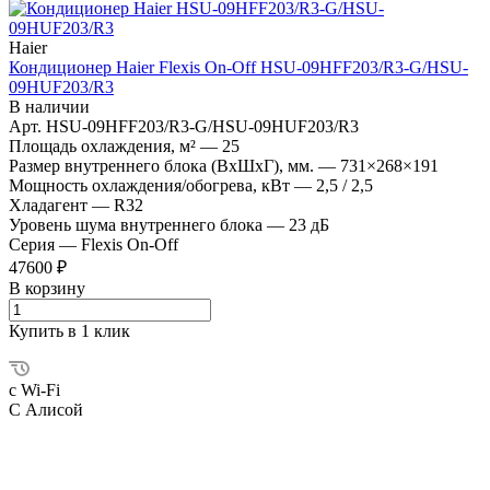
Haier
Кондиционер Haier Flexis On-Off HSU-09HFF203/R3-G/HSU-
09HUF203/R3
В наличии
Арт.
HSU-09HFF203/R3-G/HSU-09HUF203/R3
Площадь охлаждения, м²
—
25
Размер внутреннего блока (ВхШхГ), мм.
—
731×268×191
Мощность охлаждения/обогрева, кВт
—
2,5 / 2,5
Хладагент
—
R32
Уровень шума внутреннего блока
—
23 дБ
Серия
—
Flexis On-Off
47600 ₽
В корзину
Купить в 1 клик
с Wi-Fi
С Алисой