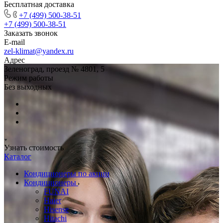
Бесплатная доставка
+7 (499) 500-38-51
+7 (499) 500-38-51
Заказать звонок
E-mail
zel-klimat@yandex.ru
Адрес
Зеленоград, проезд № 4801, 5
Режим работы
Без выходных
Узнать стоимость
Каталог
Кондиционеры по акции
Кондиционеры
FUNAI
Haier
Hisense
Hitachi