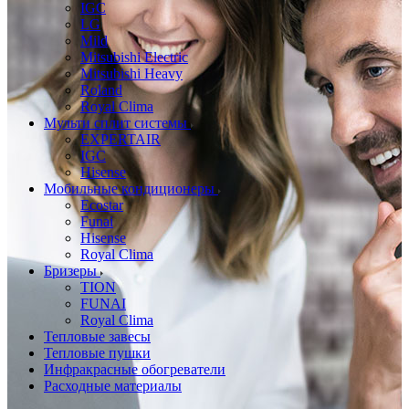
IGC
LG
Mild
Mitsubishi Electric
Mitsubishi Heavy
Roland
Royal Clima
Мульти сплит системы
EXPERTAIR
IGC
Hisense
Мобильные кондиционеры
Ecostar
Funai
Hisense
Royal Clima
Бризеры
TION
FUNAI
Royal Clima
Тепловые завесы
Тепловые пушки
Инфракрасные обогреватели
Расходные материалы