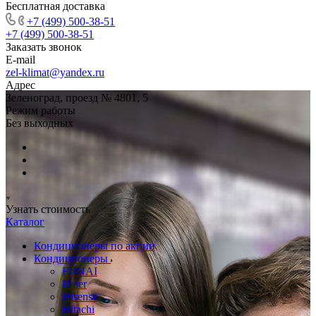
Бесплатная доставка
+7 (499) 500-38-51
+7 (499) 500-38-51
Заказать звонок
E-mail
zel-klimat@yandex.ru
Адрес
Зеленоград, проезд № 4801, 5
Режим работы
Без выходных
Узнать стоимость
Каталог
Кондиционеры по акции
Кондиционеры
FUNAI
Haier
Hisense
Hitachi