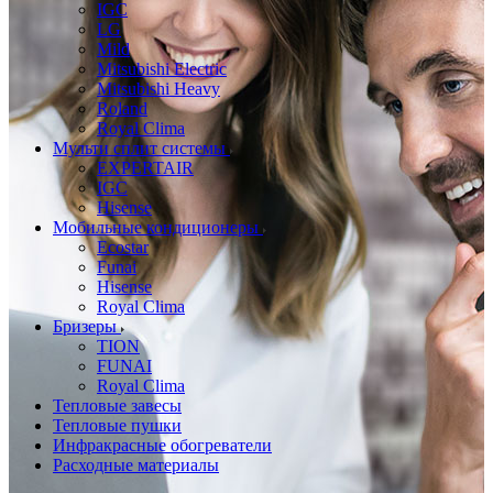
IGC
LG
Mild
Mitsubishi Electric
Mitsubishi Heavy
Roland
Royal Clima
Мульти сплит системы
EXPERTAIR
IGC
Hisense
Мобильные кондиционеры
Ecostar
Funai
Hisense
Royal Clima
Бризеры
TION
FUNAI
Royal Clima
Тепловые завесы
Тепловые пушки
Инфракрасные обогреватели
Расходные материалы