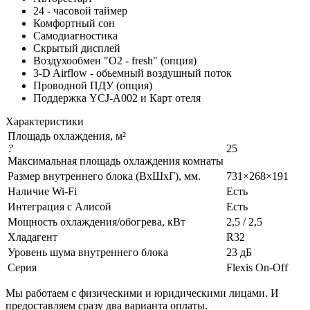
24 - часовой таймер
Комфортный сон
Самодиагностика
Скрытый дисплей
Воздухообмен "О2 - fresh" (опция)
3-D Airflow - обьемный воздушный поток
Проводной ПДУ (опция)
Поддержка YCJ-A002 и Карт отеля
Характеристики
Площадь охлаждения, м²
?
25
Максимальная площадь охлаждения комнаты
Размер внутреннего блока (ВхШхГ), мм.
731×268×191
Наличие Wi-Fi
Есть
Интеграция с Алисой
Есть
Мощность охлаждения/обогрева, кВт
2,5 / 2,5
Хладагент
R32
Уровень шума внутреннего блока
23 дБ
Серия
Flexis On-Off
Мы работаем с физическими и юридическими лицами. И
предоставляем сразу два варианта оплаты.