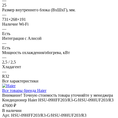
—
25
Размер внутреннего блока (ВхШхГ), мм.
—
731×268×191
Наличие Wi-Fi
—
Есть
Интеграция с Алисой
—
Есть
Мощность охлаждения/обогрева, кВт
—
2,5 / 2,5
Хладагент
—
R32
Все характеристики
Все товары бренда Haier
Внимание! Точную стоимость товара уточняйте у менеджера
Кондиционер Haier HSU-09HFF203/R3-G/HSU-09HUF203/R3
47600 ₽
В наличии
Арт.
HSU-09HFF203/R3-G/HSU-09HUF203/R3