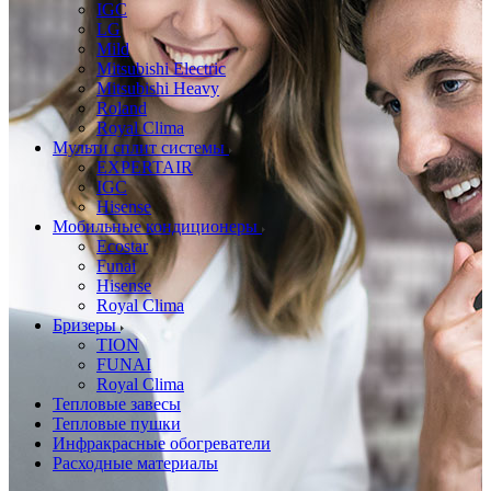
IGC
LG
Mild
Mitsubishi Electric
Mitsubishi Heavy
Roland
Royal Clima
Мульти сплит системы
EXPERTAIR
IGC
Hisense
Мобильные кондиционеры
Ecostar
Funai
Hisense
Royal Clima
Бризеры
TION
FUNAI
Royal Clima
Тепловые завесы
Тепловые пушки
Инфракрасные обогреватели
Расходные материалы