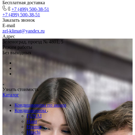
Бесплатная доставка
+7 (499) 500-38-51
+7 (499) 500-38-51
Заказать звонок
E-mail
zel-klimat@yandex.ru
Адрес
Зеленоград, проезд № 4801, 5
Режим работы
Без выходных
Узнать стоимость
Каталог
Кондиционеры по акции
Кондиционеры
FUNAI
Haier
Hisense
Hitachi