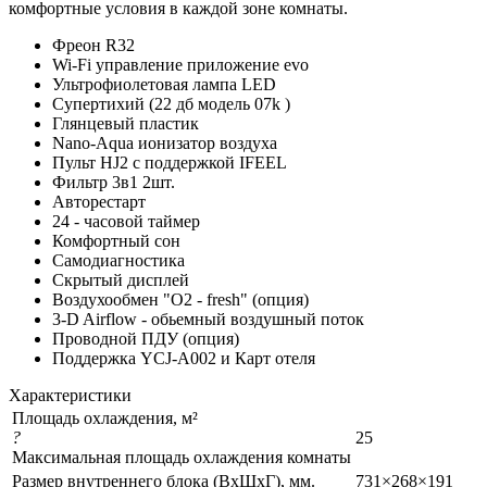
комфортные условия в каждой зоне комнаты.
Фреон R32
Wi-Fi управление приложение evo
Ультрофиолетовая лампа LED
Супертихий (22 дб модель 07k )
Глянцевый пластик
Nano-Aqua ионизатор воздуха
Пульт HJ2 с поддержкой IFEEL
Фильтр 3в1 2шт.
Авторестарт
24 - часовой таймер
Комфортный сон
Самодиагностика
Скрытый дисплей
Воздухообмен "О2 - fresh" (опция)
3-D Airflow - обьемный воздушный поток
Проводной ПДУ (опция)
Поддержка YCJ-A002 и Карт отеля
Характеристики
Площадь охлаждения, м²
?
25
Максимальная площадь охлаждения комнаты
Размер внутреннего блока (ВхШхГ), мм.
731×268×191