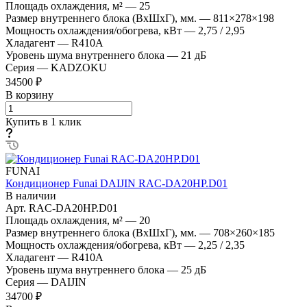
Площадь охлаждения, м²
—
25
Размер внутреннего блока (ВхШхГ), мм.
—
811×278×198
Мощность охлаждения/обогрева, кВт
—
2,75 / 2,95
Хладагент
—
R410A
Уровень шума внутреннего блока
—
21 дБ
Серия
—
KADZOKU
34500 ₽
В корзину
Купить в 1 клик
FUNAI
Кондиционер Funai DAIJIN RAC-DA20HP.D01
В наличии
Арт.
RAC-DA20HP.D01
Площадь охлаждения, м²
—
20
Размер внутреннего блока (ВхШхГ), мм.
—
708×260×185
Мощность охлаждения/обогрева, кВт
—
2,25 / 2,35
Хладагент
—
R410A
Уровень шума внутреннего блока
—
25 дБ
Серия
—
DAIJIN
34700 ₽