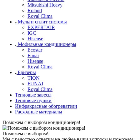
Mitsubishi Heavy
Roland
Royal Clima
Мульти сплит системы
EXPERTAIR
IGC
Hisense
Мобильные кондиционеры
Ecostar
Funai
Hisense
Royal Clima
Бризеры
TION
FUNAI
Royal Clima
Тепловые завесы
Тепловые пушки
Инфракрасные обогреватели
Расходные материалы
Поможем с выбором кондиционера!
Поможем с выбором!
Мы с радостью ответим на любые ваши вопросы и поможем