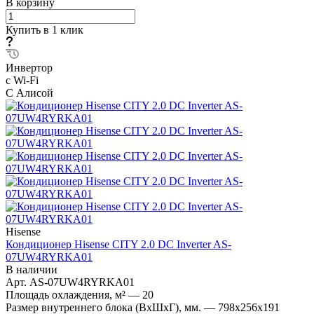
В корзину
Купить в 1 клик
Инвертор
с Wi-Fi
С Алисой
Hisense
Кондиционер Hisense CITY 2.0 DC Inverter AS-
07UW4RYRKA01
В наличии
Арт.
AS-07UW4RYRKA01
Площадь охлаждения, м²
—
20
Размер внутреннего блока (ВхШхГ), мм.
—
798x256x191