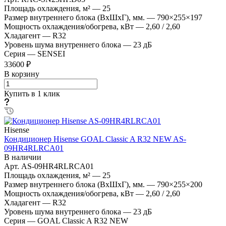
Площадь охлаждения, м²
—
25
Размер внутреннего блока (ВхШхГ), мм.
—
790×255×197
Мощность охлаждения/обогрева, кВт
—
2,60 / 2,60
Хладагент
—
R32
Уровень шума внутреннего блока
—
23 дБ
Серия
—
SENSEI
33600 ₽
В корзину
Купить в 1 клик
Hisense
Кондиционер Hisense GOAL Classic A R32 NEW AS-
09HR4RLRCA01
В наличии
Арт.
AS-09HR4RLRCA01
Площадь охлаждения, м²
—
25
Размер внутреннего блока (ВхШхГ), мм.
—
790×255×200
Мощность охлаждения/обогрева, кВт
—
2,60 / 2,60
Хладагент
—
R32
Уровень шума внутреннего блока
—
23 дБ
Серия
—
GOAL Classic A R32 NEW