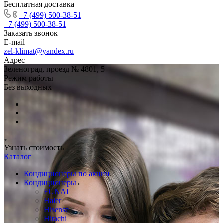
Бесплатная доставка
+7 (499) 500-38-51
+7 (499) 500-38-51
Заказать звонок
E-mail
zel-klimat@yandex.ru
Адрес
Зеленоград, проезд № 4801, 5
Режим работы
Без выходных
Узнать стоимость
Каталог
Кондиционеры по акции
Кондиционеры
FUNAI
Haier
Hisense
Hitachi