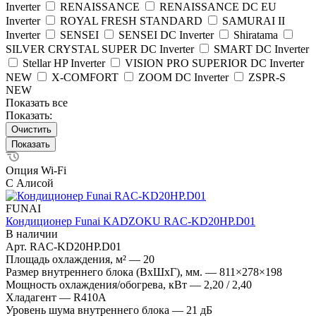
Inverter
RENAISSANCE
RENAISSANCE DC EU
Inverter
ROYAL FRESH STANDARD
SAMURAI II
Inverter
SENSEI
SENSEI DC Inverter
Shiratama
SILVER CRYSTAL SUPER DC Inverter
SMART DC Inverter
Stellar HP Inverter
VISION PRO SUPERIOR DC Inverter
NEW
X-COMFORT
ZOOM DC Inverter
ZSPR-S
NEW
Показать все
Показать:
Очистить
Опция Wi-Fi
С Алисой
FUNAI
Кондиционер Funai KADZOKU RAC-KD20HP.D01
В наличии
Арт.
RAC-KD20HP.D01
Площадь охлаждения, м²
—
20
Размер внутреннего блока (ВхШхГ), мм.
—
811×278×198
Мощность охлаждения/обогрева, кВт
—
2,20 / 2,40
Хладагент
—
R410A
Уровень шума внутреннего блока
—
21 дБ