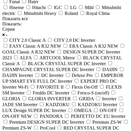
Funai
Haier
Hisense
Hitachi
IGC
LG
Mild
Mitsubishi
electric
Mitsubishi Heavy
Roland
Royal Clima
Показать все
Показать:
Серия
CITY 2.0 Classic A
CITY 2.0 DC Inverter
EASY Classic A R32 NEW
ERA Classic A R32 NEW
GOAL Classic A R32 NEW
DESIGN SUPER DC Inverter
2023
ALFA
ARTCOOL Mirror
BLACK CRYSTAL
Classic A
BLACK CRYSTAL SUPER DC Inverter
CHAMPAGNE CRYSTAL SUPER DC Inverter
DAIJIN
DAIJIN Inverter
DC Inverter
Deluxe Pro
EMPEROR
UP SMART EYE FULL DC Inverter
EXPERT PRO DC
Inverter Wi-Fi
FAVORITE II
Flexis On-Off
FLEXIS
SM Inverter
Freddo DC Inverter
Fresco-S (on/off)
GLORIA
GLORIA INVERTER
GRIDA
Inverter
JADE SM Inverter
KADZOKU
KADZOKU Inverter
LUX Design SUPER DC Inverter
OMEGA
ON-OFF
ON-OFF NEW
PANDORA
PERFETTO DC EU Inverter
Premium DESIGN SUPER DC Inverter
Premium ZS-W
Premium ZS-W
ProCool
RED CRYSTAL SUPER DC