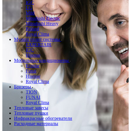
IGC
LG
Mild
Mitsubishi Electric
Mitsubishi Heavy
Roland
Royal Clima
Мульти сплит системы
EXPERTAIR
IGC
Hisense
Мобильные кондиционеры
Ecostar
Funai
Hisense
Royal Clima
Бризеры
TION
FUNAI
Royal Clima
Тепловые завесы
Тепловые пушки
Инфракрасные обогреватели
Расходные материалы