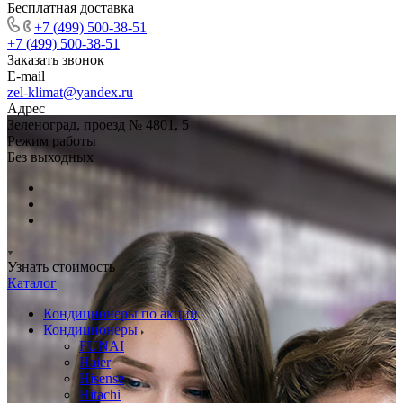
Бесплатная доставка
+7 (499) 500-38-51
+7 (499) 500-38-51
Заказать звонок
E-mail
zel-klimat@yandex.ru
Адрес
Зеленоград, проезд № 4801, 5
Режим работы
Без выходных
Узнать стоимость
Каталог
Кондиционеры по акции
Кондиционеры
FUNAI
Haier
Hisense
Hitachi