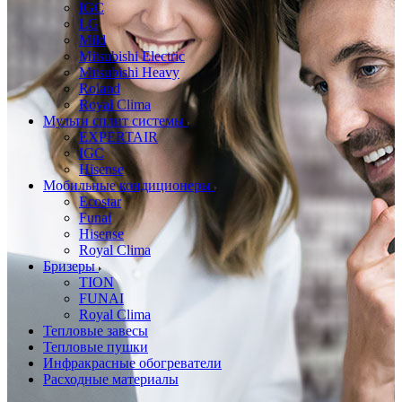
IGC
LG
Mild
Mitsubishi Electric
Mitsubishi Heavy
Roland
Royal Clima
Мульти сплит системы
EXPERTAIR
IGC
Hisense
Мобильные кондиционеры
Ecostar
Funai
Hisense
Royal Clima
Бризеры
TION
FUNAI
Royal Clima
Тепловые завесы
Тепловые пушки
Инфракрасные обогреватели
Расходные материалы