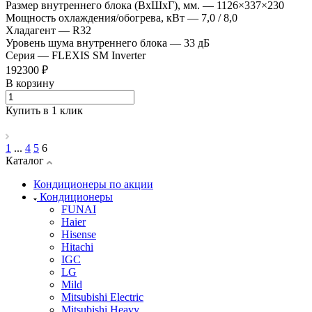
Размер внутреннего блока (ВхШхГ), мм.
—
1126×337×230
Мощность охлаждения/обогрева, кВт
—
7,0 / 8,0
Хладагент
—
R32
Уровень шума внутреннего блока
—
33 дБ
Серия
—
FLEXIS SM Inverter
192300 ₽
В корзину
Купить в 1 клик
1
...
4
5
6
Каталог
Кондиционеры по акции
Кондиционеры
FUNAI
Haier
Hisense
Hitachi
IGC
LG
Mild
Mitsubishi Electric
Mitsubishi Heavy