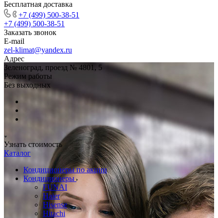
Бесплатная доставка
+7 (499) 500-38-51
+7 (499) 500-38-51
Заказать звонок
E-mail
zel-klimat@yandex.ru
Адрес
Зеленоград, проезд № 4801, 5
Режим работы
Без выходных
Узнать стоимость
Каталог
Кондиционеры по акции
Кондиционеры
FUNAI
Haier
Hisense
Hitachi