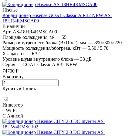
Hisense
Кондиционер Hisense GOAL Classic A R32 NEW AS-
18HR4RMSCA00
В наличии
Арт.
AS-18HR4RMSCA00
Площадь охлаждения, м²
—
55
Размер внутреннего блока (ВхШхГ), мм.
—
890×300×220
Мощность охлаждения/обогрева, кВт
—
5,50 / 5,70
Хладагент
—
R32
Уровень шума внутреннего блока
—
33 дБ
Серия
—
GOAL Classic A R32 NEW
74700 ₽
В корзину
Купить в 1 клик
Инвертор
с Wi-Fi
С Алисой