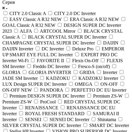
Серия
CITY 2.0 Classic A
CITY 2.0 DC Inverter
EASY Classic A R32 NEW
ERA Classic A R32 NEW
GOAL Classic A R32 NEW
DESIGN SUPER DC Inverter
2023
ALFA
ARTCOOL Mirror
BLACK CRYSTAL
Classic A
BLACK CRYSTAL SUPER DC Inverter
CHAMPAGNE CRYSTAL SUPER DC Inverter
DAIJIN
DAIJIN Inverter
DC Inverter
Deluxe Pro
EMPEROR
UP SMART EYE FULL DC Inverter
EXPERT PRO DC
Inverter Wi-Fi
FAVORITE II
Flexis On-Off
FLEXIS
SM Inverter
Freddo DC Inverter
Fresco-S (on/off)
GLORIA
GLORIA INVERTER
GRIDA
Inverter
JADE SM Inverter
KADZOKU
KADZOKU Inverter
LUX Design SUPER DC Inverter
OMEGA
ON-OFF
ON-OFF NEW
PANDORA
PERFETTO DC EU Inverter
Premium DESIGN SUPER DC Inverter
Premium ZS-W
Premium ZS-W
ProCool
RED CRYSTAL SUPER DC
Inverter
RENAISSANCE
RENAISSANCE DC EU
Inverter
ROYAL FRESH STANDARD
SAMURAI II
Inverter
SENSEI
SENSEI DC Inverter
Shiratama
SILVER CRYSTAL SUPER DC Inverter
SMART DC Inverter
Stellar HP Inverter
VISION PRO SUPERIOR DC Inverter