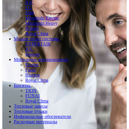
IGC
LG
Mild
Mitsubishi Electric
Mitsubishi Heavy
Roland
Royal Clima
Мульти сплит системы
EXPERTAIR
IGC
Hisense
Мобильные кондиционеры
Ecostar
Funai
Hisense
Royal Clima
Бризеры
TION
FUNAI
Royal Clima
Тепловые завесы
Тепловые пушки
Инфракрасные обогреватели
Расходные материалы