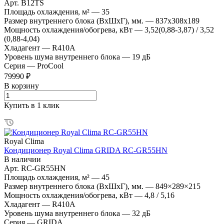
Арт.
B12TS
Площадь охлаждения, м²
—
35
Размер внутреннего блока (ВхШхГ), мм.
—
837х308х189
Мощность охлаждения/обогрева, кВт
—
3,52(0,88-3,87) / 3,52
(0,88-4,04)
Хладагент
—
R410A
Уровень шума внутреннего блока
—
19 дБ
Серия
—
ProCool
79990 ₽
В корзину
Купить в 1 клик
Royal Clima
Кондиционер Royal Clima GRIDA RC-GR55HN
В наличии
Арт.
RC-GR55HN
Площадь охлаждения, м²
—
45
Размер внутреннего блока (ВхШхГ), мм.
—
849×289×215
Мощность охлаждения/обогрева, кВт
—
4,8 / 5,16
Хладагент
—
R410A
Уровень шума внутреннего блока
—
32 дБ
Серия
—
GRIDA