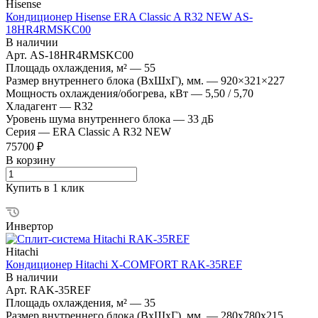
Hisense
Кондиционер Hisense ERA Classic A R32 NEW AS-
18HR4RMSKC00
В наличии
Арт.
AS-18HR4RMSKC00
Площадь охлаждения, м²
—
55
Размер внутреннего блока (ВхШхГ), мм.
—
920×321×227
Мощность охлаждения/обогрева, кВт
—
5,50 / 5,70
Хладагент
—
R32
Уровень шума внутреннего блока
—
33 дБ
Серия
—
ERA Classic A R32 NEW
75700 ₽
В корзину
Купить в 1 клик
Инвертор
Hitachi
Кондиционер Hitachi X-COMFORT RAK-35REF
В наличии
Арт.
RAK-35REF
Площадь охлаждения, м²
—
35
Размер внутреннего блока (ВхШхГ), мм.
—
280x780x215