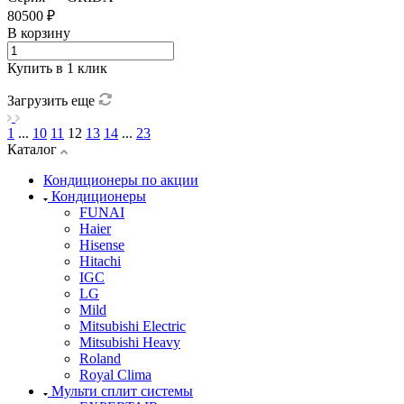
80500 ₽
В корзину
Купить в 1 клик
Загрузить еще
1
...
10
11
12
13
14
...
23
Каталог
Кондиционеры по акции
Кондиционеры
FUNAI
Haier
Hisense
Hitachi
IGC
LG
Mild
Mitsubishi Electric
Mitsubishi Heavy
Roland
Royal Clima
Мульти сплит системы