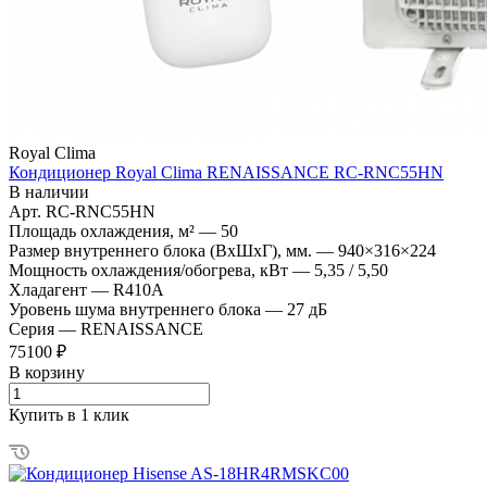
Royal Clima
Кондиционер Royal Clima RENAISSANCE RC-RNC55HN
В наличии
Арт.
RC-RNC55HN
Площадь охлаждения, м²
—
50
Размер внутреннего блока (ВхШхГ), мм.
—
940×316×224
Мощность охлаждения/обогрева, кВт
—
5,35 / 5,50
Хладагент
—
R410A
Уровень шума внутреннего блока
—
27 дБ
Серия
—
RENAISSANCE
75100 ₽
В корзину
Купить в 1 клик