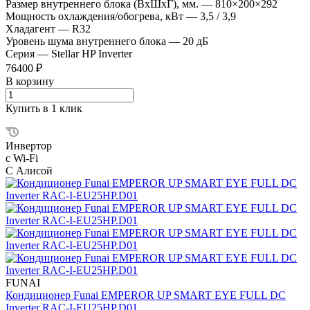
Размер внутреннего блока (ВхШхГ), мм.
—
810×200×292
Мощность охлаждения/обогрева, кВт
—
3,5 / 3,9
Хладагент
—
R32
Уровень шума внутреннего блока
—
20 дБ
Серия
—
Stellar HP Inverter
76400 ₽
В корзину
Купить в 1 клик
Инвертор
с Wi-Fi
С Алисой
FUNAI
Кондиционер Funai EMPEROR UP SMART EYE FULL DC
Inverter RAC-I-EU25HP.D01