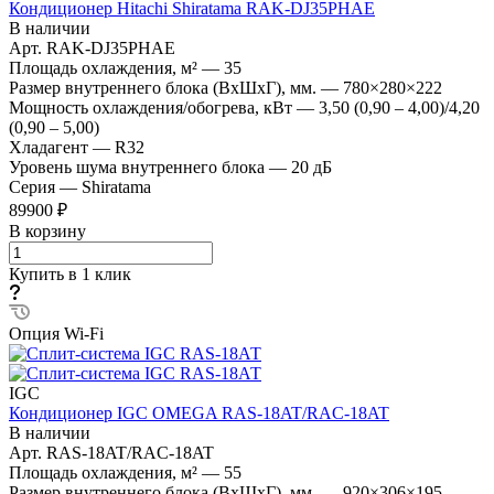
Кондиционер Hitachi Shiratama RAK-DJ35PHAE
В наличии
Арт.
RAK-DJ35PHAE
Площадь охлаждения, м²
—
35
Размер внутреннего блока (ВхШхГ), мм.
—
780×280×222
Мощность охлаждения/обогрева, кВт
—
3,50 (0,90 – 4,00)/4,20
(0,90 – 5,00)
Хладагент
—
R32
Уровень шума внутреннего блока
—
20 дБ
Серия
—
Shiratama
89900 ₽
В корзину
Купить в 1 клик
Опция Wi-Fi
IGC
Кондиционер IGC OMEGA RAS-18AT/RAC-18AT
В наличии
Арт.
RAS-18AT/RAC-18AT
Площадь охлаждения, м²
—
55
Размер внутреннего блока (ВхШхГ), мм.
—
920×306×195