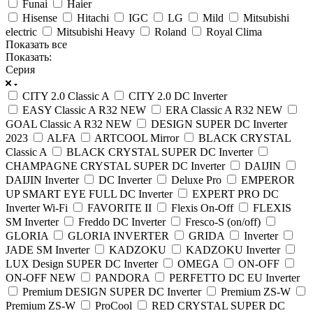
Funai
Haier
Hisense
Hitachi
IGC
LG
Mild
Mitsubishi
electric
Mitsubishi Heavy
Roland
Royal Clima
Показать все
Показать:
Серия
CITY 2.0 Classic A
CITY 2.0 DC Inverter
EASY Classic A R32 NEW
ERA Classic A R32 NEW
GOAL Classic A R32 NEW
DESIGN SUPER DC Inverter
2023
ALFA
ARTCOOL Mirror
BLACK CRYSTAL
Classic A
BLACK CRYSTAL SUPER DC Inverter
CHAMPAGNE CRYSTAL SUPER DC Inverter
DAIJIN
DAIJIN Inverter
DC Inverter
Deluxe Pro
EMPEROR
UP SMART EYE FULL DC Inverter
EXPERT PRO DC
Inverter Wi-Fi
FAVORITE II
Flexis On-Off
FLEXIS
SM Inverter
Freddo DC Inverter
Fresco-S (on/off)
GLORIA
GLORIA INVERTER
GRIDA
Inverter
JADE SM Inverter
KADZOKU
KADZOKU Inverter
LUX Design SUPER DC Inverter
OMEGA
ON-OFF
ON-OFF NEW
PANDORA
PERFETTO DC EU Inverter
Premium DESIGN SUPER DC Inverter
Premium ZS-W
Premium ZS-W
ProCool
RED CRYSTAL SUPER DC