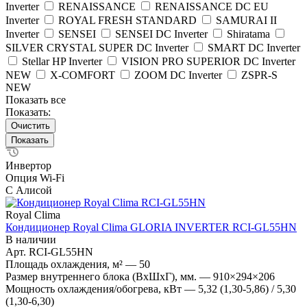
Inverter
RENAISSANCE
RENAISSANCE DC EU
Inverter
ROYAL FRESH STANDARD
SAMURAI II
Inverter
SENSEI
SENSEI DC Inverter
Shiratama
SILVER CRYSTAL SUPER DC Inverter
SMART DC Inverter
Stellar HP Inverter
VISION PRO SUPERIOR DC Inverter
NEW
X-COMFORT
ZOOM DC Inverter
ZSPR-S
NEW
Показать все
Показать:
Очистить
Инвертор
Опция Wi-Fi
С Алисой
Royal Clima
Кондиционер Royal Clima GLORIA INVERTER RCI-GL55HN
В наличии
Арт.
RCI-GL55HN
Площадь охлаждения, м²
—
50
Размер внутреннего блока (ВхШхГ), мм.
—
910×294×206
Мощность охлаждения/обогрева, кВт
—
5,32 (1,30-5,86) / 5,30
(1,30-6,30)