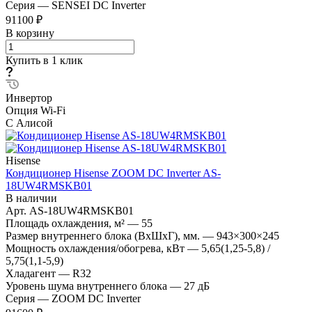
Серия
—
SENSEI DC Inverter
91100 ₽
В корзину
Купить в 1 клик
Инвертор
Опция Wi-Fi
С Алисой
Hisense
Кондиционер Hisense ZOOM DC Inverter AS-
18UW4RMSKB01
В наличии
Арт.
AS-18UW4RMSKB01
Площадь охлаждения, м²
—
55
Размер внутреннего блока (ВхШхГ), мм.
—
943×300×245
Мощность охлаждения/обогрева, кВт
—
5,65(1,25-5,8) /
5,75(1,1-5,9)
Хладагент
—
R32
Уровень шума внутреннего блока
—
27 дБ
Серия
—
ZOOM DC Inverter