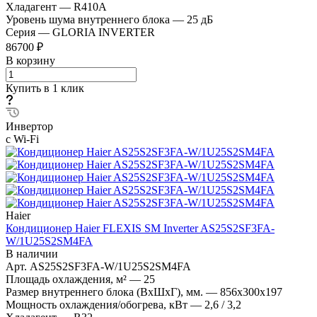
Хладагент
—
R410A
Уровень шума внутреннего блока
—
25 дБ
Серия
—
GLORIA INVERTER
86700 ₽
В корзину
Купить в 1 клик
Инвертор
с Wi-Fi
Haier
Кондиционер Haier FLEXIS SM Inverter AS25S2SF3FA-
W/1U25S2SM4FA
В наличии
Арт.
AS25S2SF3FA-W/1U25S2SM4FA
Площадь охлаждения, м²
—
25
Размер внутреннего блока (ВхШхГ), мм.
—
856х300х197
Мощность охлаждения/обогрева, кВт
—
2,6 / 3,2