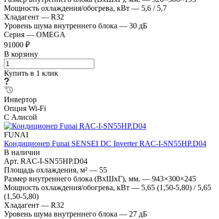
Мощность охлаждения/обогрева, кВт
—
5,6 / 5,7
Хладагент
—
R32
Уровень шума внутреннего блока
—
30 дБ
Серия
—
OMEGA
91000 ₽
В корзину
Купить в 1 клик
Инвертор
Опция Wi-Fi
С Алисой
FUNAI
Кондиционер Funai SENSEI DC Inverter RAC-I-SN55HP.D04
В наличии
Арт.
RAC-I-SN55HP.D04
Площадь охлаждения, м²
—
55
Размер внутреннего блока (ВхШхГ), мм.
—
943×300×245
Мощность охлаждения/обогрева, кВт
—
5,65 (1,50-5,80) / 5,65
(1,50-5,80)
Хладагент
—
R32
Уровень шума внутреннего блока
—
27 дБ