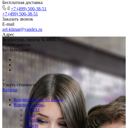
Бесплатная доставка
+7 (499) 500-38-51
+7 (499) 500-38-51
Заказать звонок
E-mail
zel-klimat@yandex.ru
Адрес
Зеленоград, проезд № 4801, 5
Режим работы
Без выходных
Узнать стоимость
Каталог
Кондиционеры по акции
Кондиционеры
FUNAI
Haier
Hisense
Hitachi