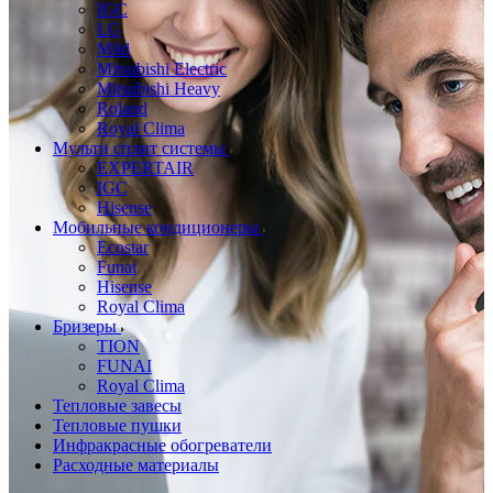
IGC
LG
Mild
Mitsubishi Electric
Mitsubishi Heavy
Roland
Royal Clima
Мульти сплит системы
EXPERTAIR
IGC
Hisense
Мобильные кондиционеры
Ecostar
Funai
Hisense
Royal Clima
Бризеры
TION
FUNAI
Royal Clima
Тепловые завесы
Тепловые пушки
Инфракрасные обогреватели
Расходные материалы