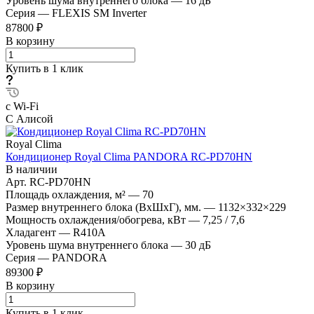
Уровень шума внутреннего блока
—
16 дБ
Серия
—
FLEXIS SM Inverter
87800 ₽
В корзину
Купить в 1 клик
с Wi-Fi
С Алисой
Royal Clima
Кондиционер Royal Clima PANDORA RC-PD70HN
В наличии
Арт.
RC-PD70HN
Площадь охлаждения, м²
—
70
Размер внутреннего блока (ВхШхГ), мм.
—
1132×332×229
Мощность охлаждения/обогрева, кВт
—
7,25 / 7,6
Хладагент
—
R410A
Уровень шума внутреннего блока
—
30 дБ
Серия
—
PANDORA
89300 ₽
В корзину
Купить в 1 клик