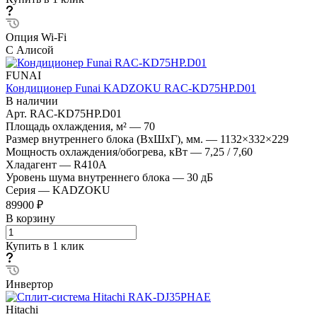
Опция Wi-Fi
С Алисой
FUNAI
Кондиционер Funai KADZOKU RAC-KD75HP.D01
В наличии
Арт.
RAC-KD75HP.D01
Площадь охлаждения, м²
—
70
Размер внутреннего блока (ВхШхГ), мм.
—
1132×332×229
Мощность охлаждения/обогрева, кВт
—
7,25 / 7,60
Хладагент
—
R410A
Уровень шума внутреннего блока
—
30 дБ
Серия
—
KADZOKU
89900 ₽
В корзину
Купить в 1 клик
Инвертор
Hitachi