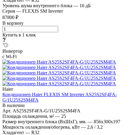
Хладагент
—
R32
Уровень шума внутреннего блока
—
16 дБ
Серия
—
FLEXIS SM Inverter
87800 ₽
В корзину
Купить в 1 клик
Инвертор
с Wi-Fi
Haier
Кондиционер Haier FLEXIS SM Inverter AS25S2SF4FA-
G/1U25S2SM4FA
В наличии
Арт.
AS25S2SF4FA-G/1U25S2SM4FA
Площадь охлаждения, м²
—
25
Размер внутреннего блока (ВхШхГ), мм.
—
856х300х197
Мощность охлаждения/обогрева, кВт
—
2,6 / 3,2
Хладагент
—
R32