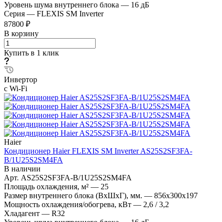
Уровень шума внутреннего блока
—
16 дБ
Серия
—
FLEXIS SM Inverter
87800 ₽
В корзину
Купить в 1 клик
Инвертор
с Wi-Fi
Haier
Кондиционер Haier FLEXIS SM Inverter AS25S2SF3FA-
B/1U25S2SM4FA
В наличии
Арт.
AS25S2SF3FA-B/1U25S2SM4FA
Площадь охлаждения, м²
—
25
Размер внутреннего блока (ВхШхГ), мм.
—
856х300х197
Мощность охлаждения/обогрева, кВт
—
2,6 / 3,2
Хладагент
—
R32