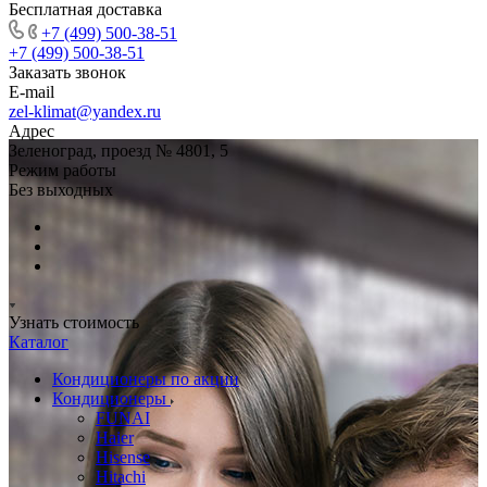
Бесплатная доставка
+7 (499) 500-38-51
+7 (499) 500-38-51
Заказать звонок
E-mail
zel-klimat@yandex.ru
Адрес
Зеленоград, проезд № 4801, 5
Режим работы
Без выходных
Узнать стоимость
Каталог
Кондиционеры по акции
Кондиционеры
FUNAI
Haier
Hisense
Hitachi