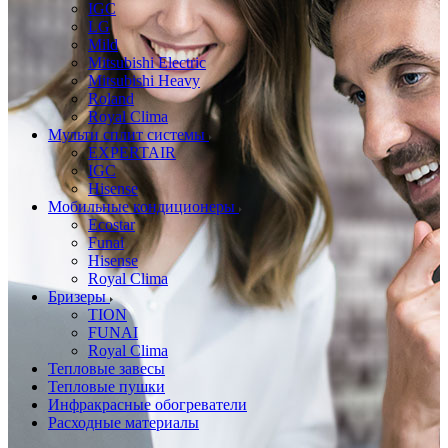
IGC
LG
Mild
Mitsubishi Electric
Mitsubishi Heavy
Roland
Royal Clima
Мульти сплит системы
EXPERTAIR
IGC
Hisense
Мобильные кондиционеры
Ecostar
Funai
Hisense
Royal Clima
Бризеры
TION
FUNAI
Royal Clima
Тепловые завесы
Тепловые пушки
Инфракрасные обогреватели
Расходные материалы