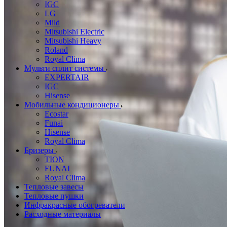
IGC
LG
Mild
Mitsubishi Electric
Mitsubishi Heavy
Roland
Royal Clima
Мульти сплит системы
EXPERTAIR
IGC
Hisense
Мобильные кондиционеры
Ecostar
Funai
Hisense
Royal Clima
Бризеры
TION
FUNAI
Royal Clima
Тепловые завесы
Тепловые пушки
Инфракрасные обогреватели
Расходные материалы