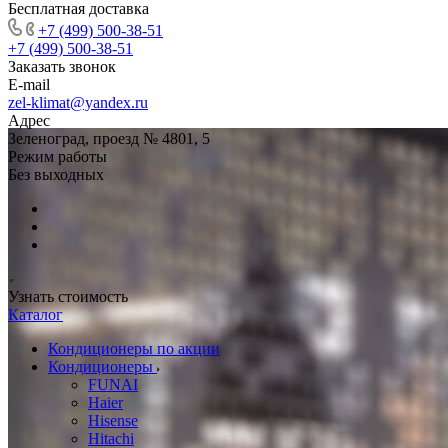
Бесплатная доставка
+7 (499) 500-38-51
+7 (499) 500-38-51
Заказать звонок
E-mail
zel-klimat@yandex.ru
Адрес
Зеленоград, проезд № 4801, 5
Режим работы
Без выходных
Узнать стоимость
Каталог
Кондиционеры по акции
Кондиционеры
FUNAI
Haier
Hisense
Hitachi