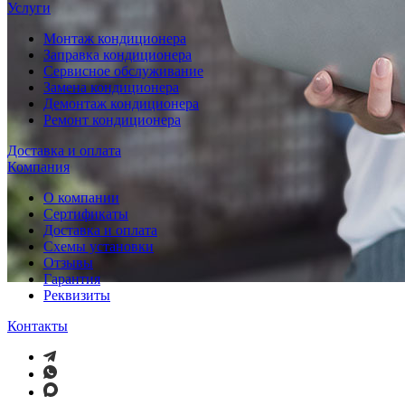
Услуги
Монтаж кондиционера
Заправка кондиционера
Сервисное обслуживание
Замена кондиционера
Демонтаж кондиционера
Ремонт кондиционера
Доставка и оплата
Компания
О компании
Сертификаты
Доставка и оплата
Схемы установки
Отзывы
Гарантия
Реквизиты
Контакты