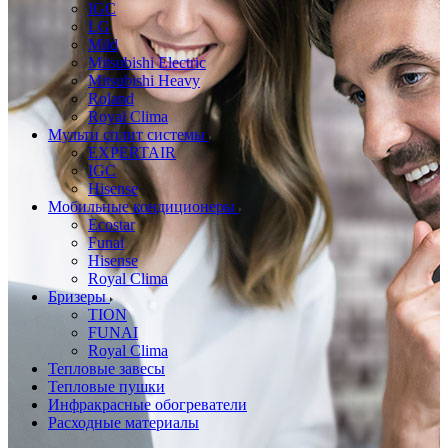
IGC
LG
Mild
Mitsubishi Electric
Mitsubishi Heavy
Roland
Royal Clima
Мульти сплит системы
EXPERTAIR
IGC
Hisense
Мобильные кондиционеры
Ecostar
Funai
Hisense
Royal Clima
Бризеры
TION
FUNAI
Royal Clima
Тепловые завесы
Тепловые пушки
Инфракрасные обогреватели
Расходные материалы