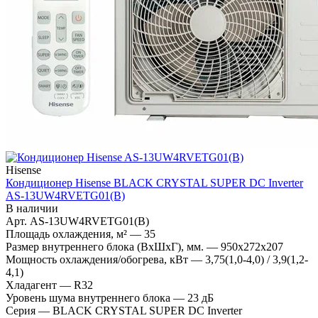
Hisense
Кондиционер Hisense BLACK CRYSTAL SUPER DC Inverter
AS-13UW4RVETG01(B)
В наличии
Арт.
AS-13UW4RVETG01(B)
Площадь охлаждения, м²
—
35
Размер внутреннего блока (ВхШхГ), мм.
—
950x272x207
Мощность охлаждения/обогрева, кВт
—
3,75(1,0-4,0) / 3,9(1,2-
4,1)
Хладагент
—
R32
Уровень шума внутреннего блока
—
23 дБ
Серия
—
BLACK CRYSTAL SUPER DC Inverter