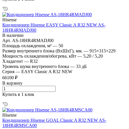
Hisense
Кондиционер Hisense EASY Classic A R32 NEW AS-
18HR4RMADJ00
В наличии
Арт.
AS-18HR4RMADJ00
Площадь охлаждения, м²
—
50
Размер внутреннего блока (ВхШхГ), мм.
—
915×315×229
Мощность охлаждения/обогрева, кВт
—
5,20 / 5,20
Хладагент
—
R32
Уровень шума внутреннего блока
—
33 дБ
Серия
—
EASY Classic A R32 NEW
66100 ₽
В корзину
Купить в 1 клик
Hisense
Кондиционер Hisense GOAL Classic A R32 NEW AS-
18HR4RMSCA00