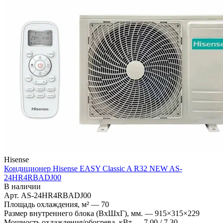
Hisense
Кондиционер Hisense EASY Classic A R32 NEW AS-
24HR4RBADJ00
В наличии
Арт.
AS-24HR4RBADJ00
Площадь охлаждения, м²
—
70
Размер внутреннего блока (ВхШхГ), мм.
—
915×315×229
Мощность охлаждения/обогрева, кВт
—
7,00 / 7,30