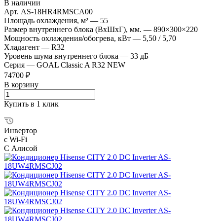
В наличии
Арт.
AS-18HR4RMSCA00
Площадь охлаждения, м²
—
55
Размер внутреннего блока (ВхШхГ), мм.
—
890×300×220
Мощность охлаждения/обогрева, кВт
—
5,50 / 5,70
Хладагент
—
R32
Уровень шума внутреннего блока
—
33 дБ
Серия
—
GOAL Classic A R32 NEW
74700 ₽
В корзину
Купить в 1 клик
Инвертор
с Wi-Fi
С Алисой