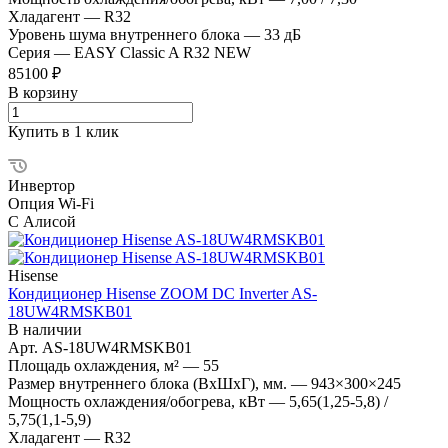
Хладагент
—
R32
Уровень шума внутреннего блока
—
33 дБ
Серия
—
EASY Classic A R32 NEW
85100 ₽
В корзину
Купить в 1 клик
Инвертор
Опция Wi-Fi
С Алисой
Hisense
Кондиционер Hisense ZOOM DC Inverter AS-
18UW4RMSKB01
В наличии
Арт.
AS-18UW4RMSKB01
Площадь охлаждения, м²
—
55
Размер внутреннего блока (ВхШхГ), мм.
—
943×300×245
Мощность охлаждения/обогрева, кВт
—
5,65(1,25-5,8) /
5,75(1,1-5,9)
Хладагент
—
R32