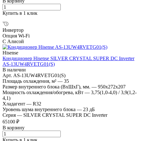
В корзину
Купить в 1 клик
Инвертор
Опция Wi-Fi
С Алисой
Hisense
Кондиционер Hisense SILVER CRYSTAL SUPER DC Inverter
AS-13UW4RVETG01(S)
В наличии
Арт.
AS-13UW4RVETG01(S)
Площадь охлаждения, м²
—
35
Размер внутреннего блока (ВхШхГ), мм.
—
950x272x207
Мощность охлаждения/обогрева, кВт
—
3,75(1,0-4,0) / 3,9(1,2-
4,1)
Хладагент
—
R32
Уровень шума внутреннего блока
—
23 дБ
Серия
—
SILVER CRYSTAL SUPER DC Inverter
65100 ₽
В корзину
Купить в 1 клик