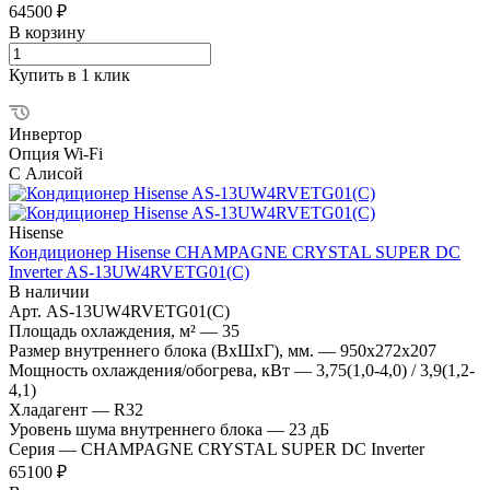
64500 ₽
В корзину
Купить в 1 клик
Инвертор
Опция Wi-Fi
С Алисой
Hisense
Кондиционер Hisense CHAMPAGNE CRYSTAL SUPER DC
Inverter AS-13UW4RVETG01(C)
В наличии
Арт.
AS-13UW4RVETG01(C)
Площадь охлаждения, м²
—
35
Размер внутреннего блока (ВхШхГ), мм.
—
950x272x207
Мощность охлаждения/обогрева, кВт
—
3,75(1,0-4,0) / 3,9(1,2-
4,1)
Хладагент
—
R32
Уровень шума внутреннего блока
—
23 дБ
Серия
—
CHAMPAGNE CRYSTAL SUPER DC Inverter
65100 ₽