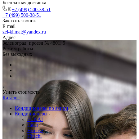
Бесплатная доставка
+7 (499) 500-38-51
+7 (499) 500-38-51
Заказать звонок
E-mail
zel-klimat@yandex.ru
Адрес
Зеленоград, проезд № 4801, 5
Режим работы
Без выходных
Узнать стоимость
Каталог
Кондиционеры по акции
Кондиционеры
FUNAI
Haier
Hisense
Hitachi