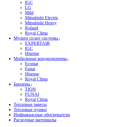
IGC
LG
Mild
Mitsubishi Electric
Mitsubishi Heavy
Roland
Royal Clima
Мульти сплит системы
EXPERTAIR
IGC
Hisense
Мобильные кондиционеры
Ecostar
Funai
Hisense
Royal Clima
Бризеры
TION
FUNAI
Royal Clima
Тепловые завесы
Тепловые пушки
Инфракрасные обогреватели
Расходные материалы