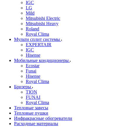
IGC
LG
Mild
Mitsubishi Electric
Mitsubishi Heavy
Roland
Royal Clima
Мульти сплит системы
EXPERTAIR
IGC
Hisense
Мобильные кондиционеры
Ecostar
Funai
Hisense
Royal Clima
Бризеры
TION
FUNAI
Royal Clima
Тепловые завесы
Тепловые пушки
Инфракрасные обогреватели
Расходные материалы