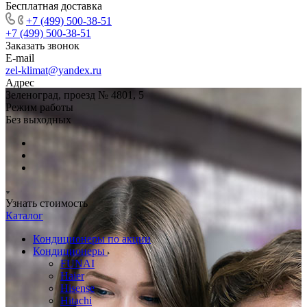
Бесплатная доставка
+7 (499) 500-38-51
+7 (499) 500-38-51
Заказать звонок
E-mail
zel-klimat@yandex.ru
Адрес
Зеленоград, проезд № 4801, 5
Режим работы
Без выходных
Узнать стоимость
Каталог
Кондиционеры по акции
Кондиционеры
FUNAI
Haier
Hisense
Hitachi