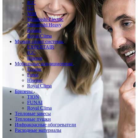
IGC
LG
Mild
Mitsubishi Electric
Mitsubishi Heavy
Roland
Royal Clima
Мульти сплит системы
EXPERTAIR
IGC
Hisense
Мобильные кондиционеры
Ecostar
Funai
Hisense
Royal Clima
Бризеры
TION
FUNAI
Royal Clima
Тепловые завесы
Тепловые пушки
Инфракрасные обогреватели
Расходные материалы