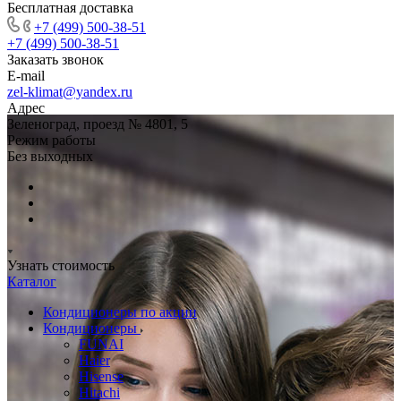
Бесплатная доставка
+7 (499) 500-38-51
+7 (499) 500-38-51
Заказать звонок
E-mail
zel-klimat@yandex.ru
Адрес
Зеленоград, проезд № 4801, 5
Режим работы
Без выходных
Узнать стоимость
Каталог
Кондиционеры по акции
Кондиционеры
FUNAI
Haier
Hisense
Hitachi