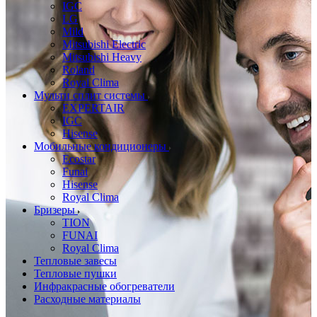
IGC
LG
Mild
Mitsubishi Electric
Mitsubishi Heavy
Roland
Royal Clima
Мульти сплит системы
EXPERTAIR
IGC
Hisense
Мобильные кондиционеры
Ecostar
Funai
Hisense
Royal Clima
Бризеры
TION
FUNAI
Royal Clima
Тепловые завесы
Тепловые пушки
Инфракрасные обогреватели
Расходные материалы