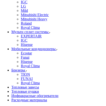
IGC
LG
Mild
Mitsubishi Electric
Mitsubishi Heavy
Roland
Royal Clima
Мульти сплит системы
EXPERTAIR
IGC
Hisense
Мобильные кондиционеры
Ecostar
Funai
Hisense
Royal Clima
Бризеры
TION
FUNAI
Royal Clima
Тепловые завесы
Тепловые пушки
Инфракрасные обогреватели
Расходные материалы