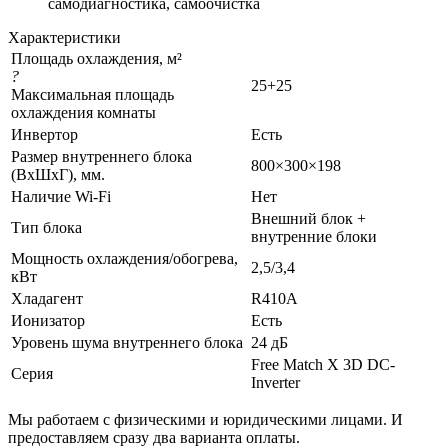
самодиагностика, самоочистка
Характеристики
Площадь охлаждения, м²
?
25+25
Максимальная площадь
охлаждения комнаты
Инвертор
Есть
Размер внутреннего блока
800×300×198
(ВхШхГ), мм.
Наличие Wi-Fi
Нет
Внешний блок +
Тип блока
внутренние блоки
Мощность охлаждения/обогрева,
2,5/3,4
кВт
Хладагент
R410A
Ионизатор
Есть
Уровень шума внутреннего блока
24 дБ
Free Match Х 3D DC-
Серия
Inverter
Мы работаем с физическими и юридическими лицами. И
предоставляем сразу два варианта оплаты.