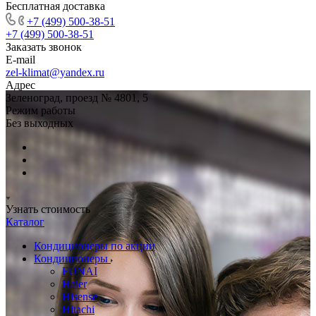
Бесплатная доставка
+7 (499) 500-38-51
+7 (499) 500-38-51
Заказать звонок
E-mail
zel-klimat@yandex.ru
Адрес
Зеленоград, проезд № 4801, 5
Режим работы
Без выходных
Узнать стоимость
Каталог
Кондиционеры по акции
Кондиционеры
FUNAI
Haier
Hisense
Hitachi