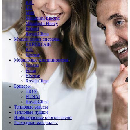
IGC
LG
Mild
Mitsubishi Electric
Mitsubishi Heavy
Roland
Royal Clima
Мульти сплит системы
EXPERTAIR
IGC
Hisense
Мобильные кондиционеры
Ecostar
Funai
Hisense
Royal Clima
Бризеры
TION
FUNAI
Royal Clima
Тепловые завесы
Тепловые пушки
Инфракрасные обогреватели
Расходные материалы