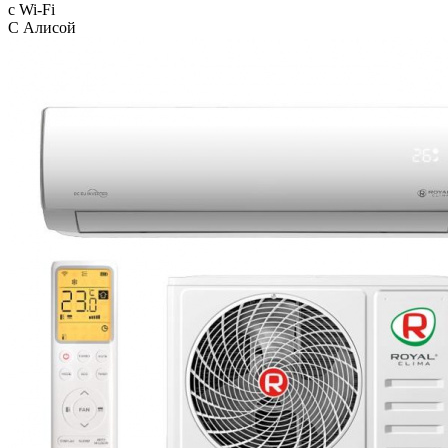
с Wi-Fi
С Алисой