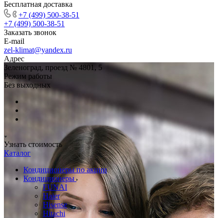
Бесплатная доставка
+7 (499) 500-38-51
+7 (499) 500-38-51
Заказать звонок
E-mail
zel-klimat@yandex.ru
Адрес
Зеленоград, проезд № 4801, 5
Режим работы
Без выходных
Узнать стоимость
Каталог
Кондиционеры по акции
Кондиционеры
FUNAI
Haier
Hisense
Hitachi