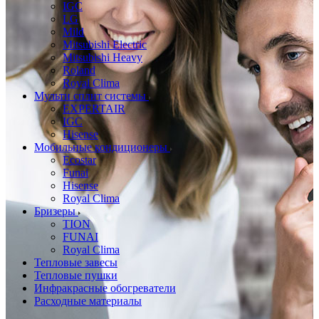
IGC
LG
Mild
Mitsubishi Electric
Mitsubishi Heavy
Roland
Royal Clima
Мульти сплит системы
EXPERTAIR
IGC
Hisense
Мобильные кондиционеры
Ecostar
Funai
Hisense
Royal Clima
Бризеры
TION
FUNAI
Royal Clima
Тепловые завесы
Тепловые пушки
Инфракрасные обогреватели
Расходные материалы