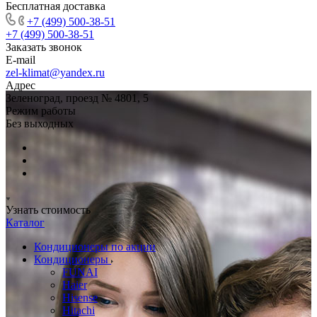
Бесплатная доставка
+7 (499) 500-38-51
+7 (499) 500-38-51
Заказать звонок
E-mail
zel-klimat@yandex.ru
Адрес
Зеленоград, проезд № 4801, 5
Режим работы
Без выходных
Узнать стоимость
Каталог
Кондиционеры по акции
Кондиционеры
FUNAI
Haier
Hisense
Hitachi