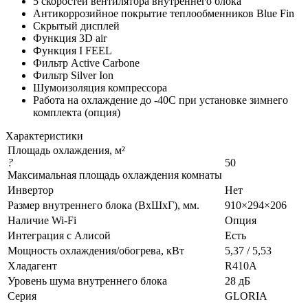
5 скоростей вентилятора внутреннего блока
Антикоррозийное покрытие теплообменников Blue Fin
Скрытый дисплей
Функция 3D air
Функция I FEEL
Фильтр Active Carbone
Фильтр Silver Ion
Шумоизоляция компрессора
Работа на охлаждение до -40С при установке зимнего
комплекта (опция)
Характеристики
Площадь охлаждения, м²
?
50
Максимальная площадь охлаждения комнаты
Инвертор
Нет
Размер внутреннего блока (ВхШхГ), мм.
910×294×206
Наличие Wi-Fi
Опция
Интеграция с Алисой
Есть
Мощность охлаждения/обогрева, кВт
5,37 / 5,53
Хладагент
R410A
Уровень шума внутреннего блока
28 дБ
Серия
GLORIA