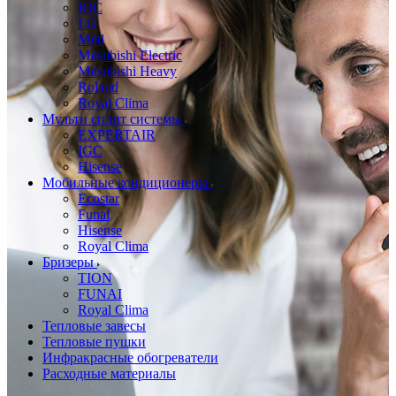
IGC
LG
Mild
Mitsubishi Electric
Mitsubishi Heavy
Roland
Royal Clima
Мульти сплит системы
EXPERTAIR
IGC
Hisense
Мобильные кондиционеры
Ecostar
Funai
Hisense
Royal Clima
Бризеры
TION
FUNAI
Royal Clima
Тепловые завесы
Тепловые пушки
Инфракрасные обогреватели
Расходные материалы