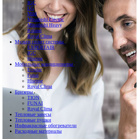
IGC
LG
Mild
Mitsubishi Electric
Mitsubishi Heavy
Roland
Royal Clima
Мульти сплит системы
EXPERTAIR
IGC
Hisense
Мобильные кондиционеры
Ecostar
Funai
Hisense
Royal Clima
Бризеры
TION
FUNAI
Royal Clima
Тепловые завесы
Тепловые пушки
Инфракрасные обогреватели
Расходные материалы