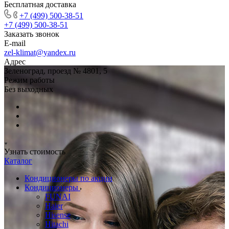
Бесплатная доставка
+7 (499) 500-38-51
+7 (499) 500-38-51
Заказать звонок
E-mail
zel-klimat@yandex.ru
Адрес
Зеленоград, проезд № 4801, 5
Режим работы
Без выходных
Узнать стоимость
Каталог
Кондиционеры по акции
Кондиционеры
FUNAI
Haier
Hisense
Hitachi