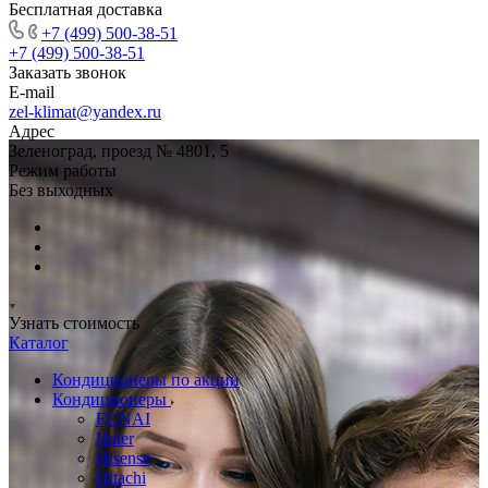
Бесплатная доставка
+7 (499) 500-38-51
+7 (499) 500-38-51
Заказать звонок
E-mail
zel-klimat@yandex.ru
Адрес
Зеленоград, проезд № 4801, 5
Режим работы
Без выходных
Узнать стоимость
Каталог
Кондиционеры по акции
Кондиционеры
FUNAI
Haier
Hisense
Hitachi