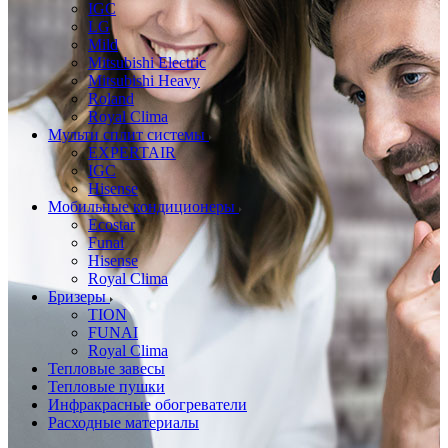
IGC
LG
Mild
Mitsubishi Electric
Mitsubishi Heavy
Roland
Royal Clima
Мульти сплит системы
EXPERTAIR
IGC
Hisense
Мобильные кондиционеры
Ecostar
Funai
Hisense
Royal Clima
Бризеры
TION
FUNAI
Royal Clima
Тепловые завесы
Тепловые пушки
Инфракрасные обогреватели
Расходные материалы