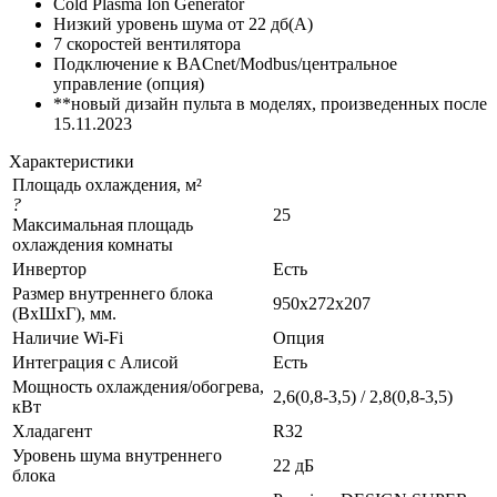
Cold Plasma Ion Generator
Низкий уровень шума от 22 дб(А)
7 скоростей вентилятора
Подключение к BACnet/Modbus/центральное
управление (опция)
**новый дизайн пульта в моделях, произведенных после
15.11.2023
Характеристики
Площадь охлаждения, м²
?
25
Максимальная площадь
охлаждения комнаты
Инвертор
Есть
Размер внутреннего блока
950x272x207
(ВхШхГ), мм.
Наличие Wi-Fi
Опция
Интеграция с Алисой
Есть
Мощность охлаждения/обогрева,
2,6(0,8-3,5) / 2,8(0,8-3,5)
кВт
Хладагент
R32
Уровень шума внутреннего
22 дБ
блока