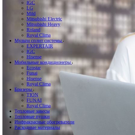
IGC
LG
Mild
Mitsubishi Electric
Mitsubishi Heavy
Roland
Royal Clima
Мульти сплит системы
EXPERTAIR
IGC
Hisense
Мобильные кондиционеры
Ecostar
Funai
Hisense
Royal Clima
Бризеры
TION
FUNAI
Royal Clima
Тепловые завесы
Тепловые пушки
Инфракрасные обогреватели
Расходные материалы