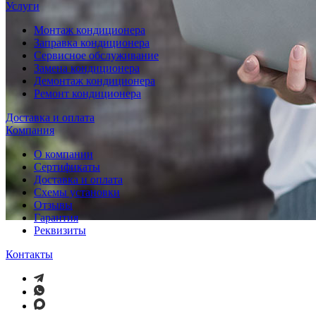
Услуги
Монтаж кондиционера
Заправка кондиционера
Сервисное обслуживание
Замена кондиционера
Демонтаж кондиционера
Ремонт кондиционера
Доставка и оплата
Компания
О компании
Сертификаты
Доставка и оплата
Схемы установки
Отзывы
Гарантия
Реквизиты
Контакты