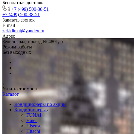
Бесплатная доставка
+7 (499) 500-38-51
+7 (499) 500-38-51
Заказать звонок
E-mail
zel-klimat@yandex.ru
Адрес
Зеленоград, проезд № 4801, 5
Режим работы
Без выходных
Узнать стоимость
Каталог
Кондиционеры по акции
Кондиционеры
FUNAI
Haier
Hisense
Hitachi