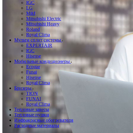
IGC
LG
Mild
Mitsubishi Electric
Mitsubishi Heavy
Roland
Royal Clima
Мульти сплит системы
EXPERTAIR
IGC
Hisense
Мобильные кондиционеры
Ecostar
Funai
Hisense
Royal Clima
Бризеры
TION
FUNAI
Royal Clima
Тепловые завесы
Тепловые пушки
Инфракрасные обогреватели
Расходные материалы