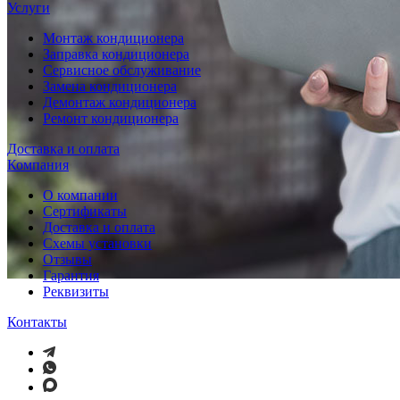
Услуги
Монтаж кондиционера
Заправка кондиционера
Сервисное обслуживание
Замена кондиционера
Демонтаж кондиционера
Ремонт кондиционера
Доставка и оплата
Компания
О компании
Сертификаты
Доставка и оплата
Схемы установки
Отзывы
Гарантия
Реквизиты
Контакты