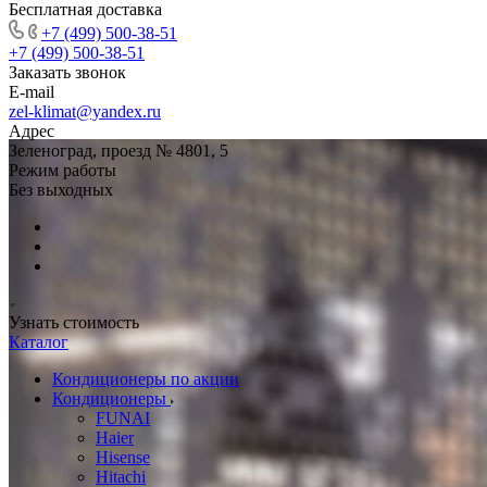
Бесплатная доставка
+7 (499) 500-38-51
+7 (499) 500-38-51
Заказать звонок
E-mail
zel-klimat@yandex.ru
Адрес
Зеленоград, проезд № 4801, 5
Режим работы
Без выходных
Узнать стоимость
Каталог
Кондиционеры по акции
Кондиционеры
FUNAI
Haier
Hisense
Hitachi