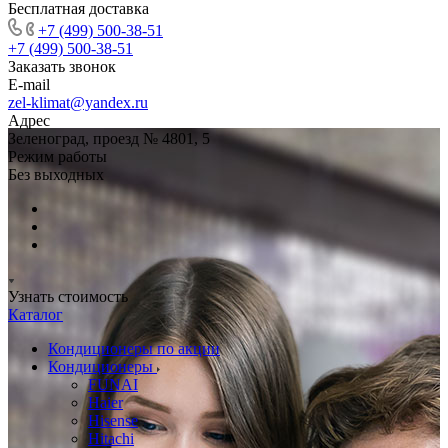
Бесплатная доставка
+7 (499) 500-38-51
+7 (499) 500-38-51
Заказать звонок
E-mail
zel-klimat@yandex.ru
Адрес
Зеленоград, проезд № 4801, 5
Режим работы
Без выходных
Узнать стоимость
Каталог
Кондиционеры по акции
Кондиционеры
FUNAI
Haier
Hisense
Hitachi