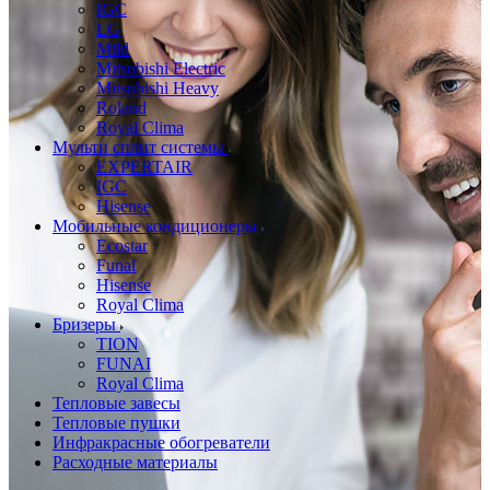
IGC
LG
Mild
Mitsubishi Electric
Mitsubishi Heavy
Roland
Royal Clima
Мульти сплит системы
EXPERTAIR
IGC
Hisense
Мобильные кондиционеры
Ecostar
Funai
Hisense
Royal Clima
Бризеры
TION
FUNAI
Royal Clima
Тепловые завесы
Тепловые пушки
Инфракрасные обогреватели
Расходные материалы