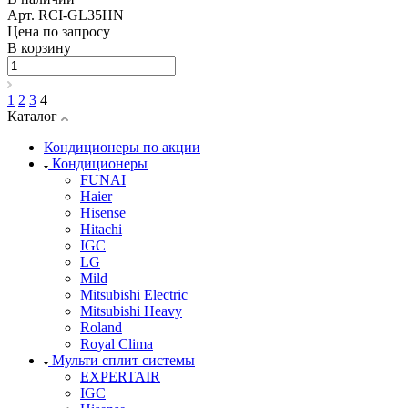
Арт.
RCI-GL35HN
Цена по запросу
В корзину
1
2
3
4
Каталог
Кондиционеры по акции
Кондиционеры
FUNAI
Haier
Hisense
Hitachi
IGC
LG
Mild
Mitsubishi Electric
Mitsubishi Heavy
Roland
Royal Clima
Мульти сплит системы
EXPERTAIR
IGC