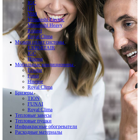
IGC
LG
Mild
Mitsubishi Electric
Mitsubishi Heavy
Roland
Royal Clima
Мульти сплит системы
EXPERTAIR
IGC
Hisense
Мобильные кондиционеры
Ecostar
Funai
Hisense
Royal Clima
Бризеры
TION
FUNAI
Royal Clima
Тепловые завесы
Тепловые пушки
Инфракрасные обогреватели
Расходные материалы