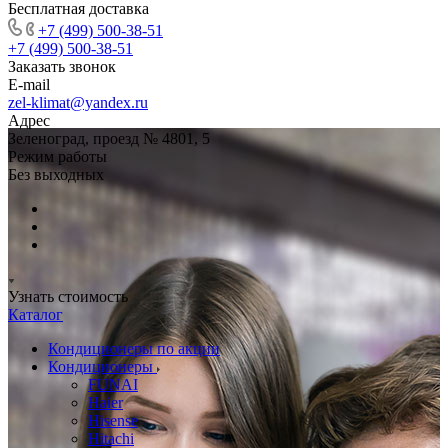
Бесплатная доставка
+7 (499) 500-38-51
+7 (499) 500-38-51
Заказать звонок
E-mail
zel-klimat@yandex.ru
Адрес
Зеленоград, проезд № 4801, 5
Режим работы
Без выходных
Узнать стоимость
Каталог
Кондиционеры по акции
Кондиционеры
FUNAI
Haier
Hisense
Hitachi