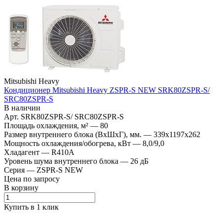
Mitsubishi Heavy
Кондиционер Mitsubishi Heavy ZSPR-S NEW SRK80ZSPR-S/
SRC80ZSPR-S
В наличии
Арт.
SRK80ZSPR-S/ SRC80ZSPR-S
Площадь охлаждения, м²
—
80
Размер внутреннего блока (ВхШхГ), мм.
—
339х1197х262
Мощность охлаждения/обогрева, кВт
—
8,0/9,0
Хладагент
—
R410A
Уровень шума внутреннего блока
—
26 дБ
Серия
—
ZSPR-S NEW
Цена по запросу
В корзину
Купить в 1 клик