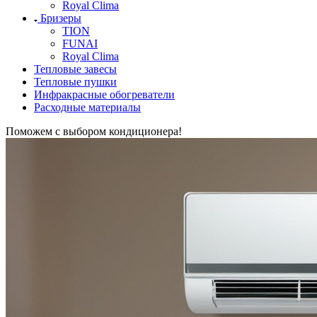
Royal Clima
Бризеры
TION
FUNAI
Royal Clima
Тепловые завесы
Тепловые пушки
Инфракрасные обогреватели
Расходные материалы
Поможем с выбором кондиционера!