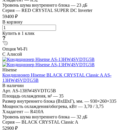
Уровень шума внутреннего блока
—
23 дБ
Серия
—
RED CRYSTAL SUPER DC Inverter
59400 ₽
В корзину
Купить в 1 клик
Опция Wi-Fi
С Алисой
Hisense
Кондиционер Hisense BLACK CRYSTAL Classic A AS-
13HW4SVDTG5В
В наличии
Арт.
AS-13HW4SVDTG5В
Площадь охлаждения, м²
—
35
Размер внутреннего блока (ВхШхГ), мм.
—
930×260×335
Мощность охлаждения/обогрева, кВт
—
3,70 / 3,75
Хладагент
—
R410A
Уровень шума внутреннего блока
—
32 дБ
Серия
—
BLACK CRYSTAL Classic A
52900 ₽