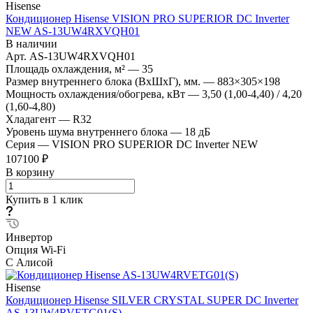
Hisense
Кондиционер Hisense VISION PRO SUPERIOR DC Inverter
NEW AS-13UW4RXVQH01
В наличии
Арт.
AS-13UW4RXVQH01
Площадь охлаждения, м²
—
35
Размер внутреннего блока (ВхШхГ), мм.
—
883×305×198
Мощность охлаждения/обогрева, кВт
—
3,50 (1,00-4,40) / 4,20
(1,60-4,80)
Хладагент
—
R32
Уровень шума внутреннего блока
—
18 дБ
Серия
—
VISION PRO SUPERIOR DC Inverter NEW
107100 ₽
В корзину
Купить в 1 клик
Инвертор
Опция Wi-Fi
С Алисой
Hisense
Кондиционер Hisense SILVER CRYSTAL SUPER DC Inverter
AS-13UW4RVETG01(S)