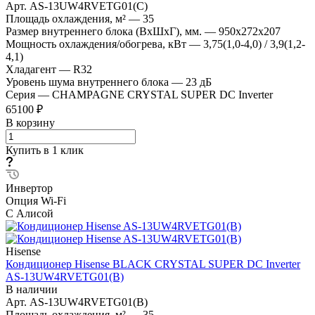
Арт.
AS-13UW4RVETG01(C)
Площадь охлаждения, м²
—
35
Размер внутреннего блока (ВхШхГ), мм.
—
950x272x207
Мощность охлаждения/обогрева, кВт
—
3,75(1,0-4,0) / 3,9(1,2-
4,1)
Хладагент
—
R32
Уровень шума внутреннего блока
—
23 дБ
Серия
—
CHAMPAGNE CRYSTAL SUPER DC Inverter
65100 ₽
В корзину
Купить в 1 клик
Инвертор
Опция Wi-Fi
С Алисой
Hisense
Кондиционер Hisense BLACK CRYSTAL SUPER DC Inverter
AS-13UW4RVETG01(B)
В наличии
Арт.
AS-13UW4RVETG01(B)
Площадь охлаждения, м²
—
35