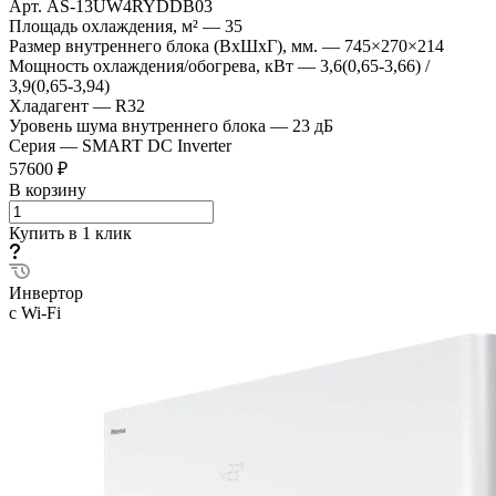
Арт.
AS-13UW4RYDDB03
Площадь охлаждения, м²
—
35
Размер внутреннего блока (ВхШхГ), мм.
—
745×270×214
Мощность охлаждения/обогрева, кВт
—
3,6(0,65-3,66) /
3,9(0,65-3,94)
Хладагент
—
R32
Уровень шума внутреннего блока
—
23 дБ
Серия
—
SMART DC Inverter
57600 ₽
В корзину
Купить в 1 клик
Инвертор
с Wi-Fi