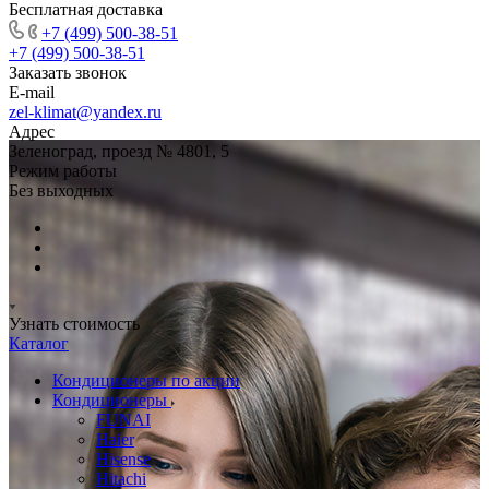
Бесплатная доставка
+7 (499) 500-38-51
+7 (499) 500-38-51
Заказать звонок
E-mail
zel-klimat@yandex.ru
Адрес
Зеленоград, проезд № 4801, 5
Режим работы
Без выходных
Узнать стоимость
Каталог
Кондиционеры по акции
Кондиционеры
FUNAI
Haier
Hisense
Hitachi