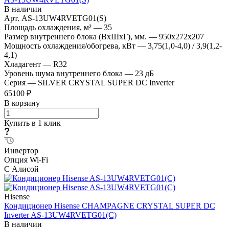
В наличии
Арт.
AS-13UW4RVETG01(S)
Площадь охлаждения, м²
—
35
Размер внутреннего блока (ВхШхГ), мм.
—
950x272x207
Мощность охлаждения/обогрева, кВт
—
3,75(1,0-4,0) / 3,9(1,2-
4,1)
Хладагент
—
R32
Уровень шума внутреннего блока
—
23 дБ
Серия
—
SILVER CRYSTAL SUPER DC Inverter
65100 ₽
В корзину
Купить в 1 клик
Инвертор
Опция Wi-Fi
С Алисой
Hisense
Кондиционер Hisense CHAMPAGNE CRYSTAL SUPER DC
Inverter AS-13UW4RVETG01(C)
В наличии