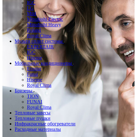
IGC
LG
Mild
Mitsubishi Electric
Mitsubishi Heavy
Roland
Royal Clima
Мульти сплит системы
EXPERTAIR
IGC
Hisense
Мобильные кондиционеры
Ecostar
Funai
Hisense
Royal Clima
Бризеры
TION
FUNAI
Royal Clima
Тепловые завесы
Тепловые пушки
Инфракрасные обогреватели
Расходные материалы