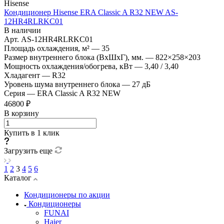
Hisense
Кондиционер Hisense ERA Classic A R32 NEW AS-
12HR4RLRKC01
В наличии
Арт.
AS-12HR4RLRKC01
Площадь охлаждения, м²
—
35
Размер внутреннего блока (ВхШхГ), мм.
—
822×258×203
Мощность охлаждения/обогрева, кВт
—
3,40 / 3,40
Хладагент
—
R32
Уровень шума внутреннего блока
—
27 дБ
Серия
—
ERA Classic A R32 NEW
46800 ₽
В корзину
Купить в 1 клик
Загрузить еще
1
2
3
4
5
6
Каталог
Кондиционеры по акции
Кондиционеры
FUNAI
Haier