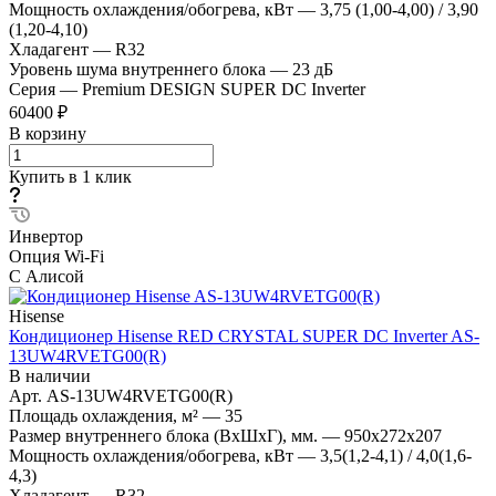
Мощность охлаждения/обогрева, кВт
—
3,75 (1,00-4,00) / 3,90
(1,20-4,10)
Хладагент
—
R32
Уровень шума внутреннего блока
—
23 дБ
Серия
—
Premium DESIGN SUPER DC Inverter
60400 ₽
В корзину
Купить в 1 клик
Инвертор
Опция Wi-Fi
С Алисой
Hisense
Кондиционер Hisense RED CRYSTAL SUPER DC Inverter AS-
13UW4RVETG00(R)
В наличии
Арт.
AS-13UW4RVETG00(R)
Площадь охлаждения, м²
—
35
Размер внутреннего блока (ВхШхГ), мм.
—
950x272x207
Мощность охлаждения/обогрева, кВт
—
3,5(1,2-4,1) / 4,0(1,6-
4,3)
Хладагент
—
R32