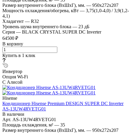
Размер внутреннего блока (ВхШхГ), мм.
—
950x272x207
Мощность охлаждения/обогрева, кВт
—
3,75(1,0-4,0) / 3,9(1,2-
4,1)
Хладагент
—
R32
Уровень шума внутреннего блока
—
23 дБ
Серия
—
BLACK CRYSTAL SUPER DC Inverter
64500 ₽
В корзину
Купить в 1 клик
Инвертор
Опция Wi-Fi
С Алисой
Hisense
Кондиционер Hisense Premium DESIGN SUPER DC Inverter
AS-13UW4RVETG01
В наличии
Арт.
AS-13UW4RVETG01
Площадь охлаждения, м²
—
35
Размер внутреннего блока (ВхШхГ), мм.
—
950x272x207