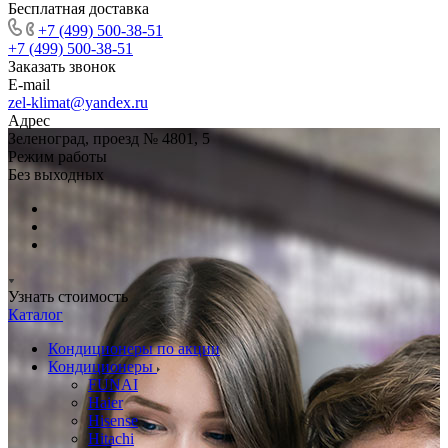
Бесплатная доставка
+7 (499) 500-38-51
+7 (499) 500-38-51
Заказать звонок
E-mail
zel-klimat@yandex.ru
Адрес
Зеленоград, проезд № 4801, 5
Режим работы
Без выходных
Узнать стоимость
Каталог
Кондиционеры по акции
Кондиционеры
FUNAI
Haier
Hisense
Hitachi