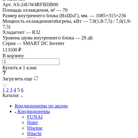
Арт.
AS-24UW4RFBDB00
Площадь охлаждения, м²
—
70
Размер внутреннего блока (ВхШхГ), мм.
—
1085×315×236
Мощность охлаждения/обогрева, кВт
—
7,0(1,8-7,5) / 7,0(1,9-
7,5)
Хладагент
—
R32
Уровень шума внутреннего блока
—
29 дБ
Серия
—
SMART DC Inverter
113100 ₽
В корзину
Купить в 1 клик
Загрузить еще
1
2
3
4
5
6
Каталог
Кондиционеры по акции
Кондиционеры
FUNAI
Haier
Hisense
Hitachi