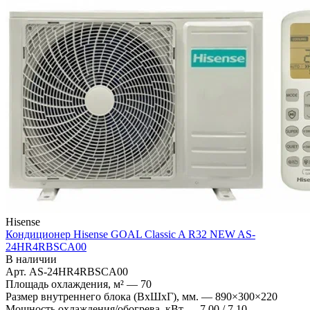
Hisense
Кондиционер Hisense GOAL Classic A R32 NEW AS-
24HR4RBSCA00
В наличии
Арт.
AS-24HR4RBSCA00
Площадь охлаждения, м²
—
70
Размер внутреннего блока (ВхШхГ), мм.
—
890×300×220
Мощность охлаждения/обогрева, кВт
—
7,00 / 7,10