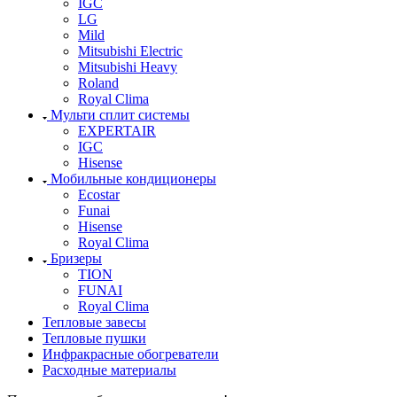
IGC
LG
Mild
Mitsubishi Electric
Mitsubishi Heavy
Roland
Royal Clima
Мульти сплит системы
EXPERTAIR
IGC
Hisense
Мобильные кондиционеры
Ecostar
Funai
Hisense
Royal Clima
Бризеры
TION
FUNAI
Royal Clima
Тепловые завесы
Тепловые пушки
Инфракрасные обогреватели
Расходные материалы