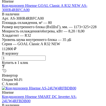
Hisense
Кондиционер Hisense GOAL Classic A R32 NEW AS-
30HR4RBFCA00
В наличии
Арт.
AS-30HR4RBFCA00
Площадь охлаждения, м²
—
80
Размер внутреннего блока (ВхШхГ), мм.
—
1173×325×228
Мощность охлаждения/обогрева, кВт
—
8,20 / 8,00
Хладагент
—
R32
Уровень шума внутреннего блока
—
35 дБ
Серия
—
GOAL Classic A R32 NEW
112800 ₽
В корзину
Купить в 1 клик
Инвертор
Опция Wi-Fi
С Алисой
Hisense
Кондиционер Hisense SMART DC Inverter AS-
24UW4RFBDB00
В наличии