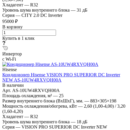
Хладагент
—
R32
Уровень шума внутреннего блока
—
31 дБ
Серия
—
CITY 2.0 DC Inverter
95000 ₽
В корзину
Купить в 1 клик
Инвертор
с Wi-Fi
Hisense
Кондиционер Hisense VISION PRO SUPERIOR DC Inverter
NEW AS-10UW4RXVQH00A
В наличии
Арт.
AS-10UW4RXVQH00A
Площадь охлаждения, м²
—
25
Размер внутреннего блока (ВхШхГ), мм.
—
883×305×198
Мощность охлаждения/обогрева, кВт
—
2,60 (1,00-4,00) / 3,20
(1,60-4,20)
Хладагент
—
R32
Уровень шума внутреннего блока
—
18 дБ
Серия
—
VISION PRO SUPERIOR DC Inverter NEW