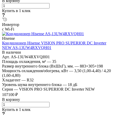
В корзину
Купить в 1 клик
Инвертор
с Wi-Fi
Hisense
Кондиционер Hisense VISION PRO SUPERIOR DC Inverter
NEW AS-13UW4RXVQH01
В наличии
Арт.
AS-13UW4RXVQH01
Площадь охлаждения, м²
—
35
Размер внутреннего блока (ВхШхГ), мм.
—
883×305×198
Мощность охлаждения/обогрева, кВт
—
3,50 (1,00-4,40) / 4,20
(1,60-4,80)
Хладагент
—
R32
Уровень шума внутреннего блока
—
18 дБ
Серия
—
VISION PRO SUPERIOR DC Inverter NEW
107100 ₽
В корзину
Купить в 1 клик