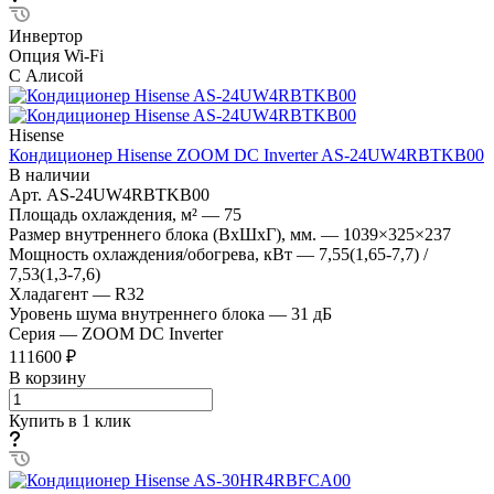
Инвертор
Опция Wi-Fi
С Алисой
Hisense
Кондиционер Hisense ZOOM DC Inverter AS-24UW4RBTKB00
В наличии
Арт.
AS-24UW4RBTKB00
Площадь охлаждения, м²
—
75
Размер внутреннего блока (ВхШхГ), мм.
—
1039×325×237
Мощность охлаждения/обогрева, кВт
—
7,55(1,65-7,7) /
7,53(1,3-7,6)
Хладагент
—
R32
Уровень шума внутреннего блока
—
31 дБ
Серия
—
ZOOM DC Inverter
111600 ₽
В корзину
Купить в 1 клик