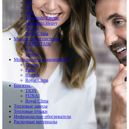
IGC
LG
Mild
Mitsubishi Electric
Mitsubishi Heavy
Roland
Royal Clima
Мульти сплит системы
EXPERTAIR
IGC
Hisense
Мобильные кондиционеры
Ecostar
Funai
Hisense
Royal Clima
Бризеры
TION
FUNAI
Royal Clima
Тепловые завесы
Тепловые пушки
Инфракрасные обогреватели
Расходные материалы