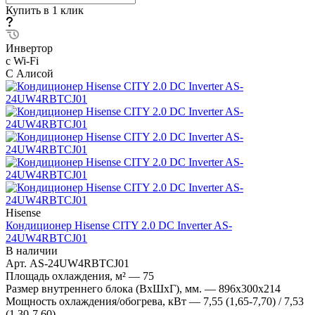
Купить в 1 клик
Инвертор
с Wi-Fi
С Алисой
Hisense
Кондиционер Hisense CITY 2.0 DC Inverter AS-
24UW4RBTCJ01
В наличии
Арт.
AS-24UW4RBTCJ01
Площадь охлаждения, м²
—
75
Размер внутреннего блока (ВхШхГ), мм.
—
896x300x214
Мощность охлаждения/обогрева, кВт
—
7,55 (1,65-7,70) / 7,53
(1,30-7,60)