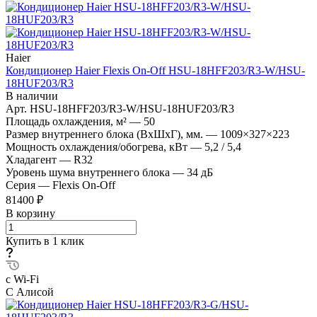
Haier
Кондиционер Haier Flexis On-Off HSU-18HFF203/R3-W/HSU-
18HUF203/R3
В наличии
Арт.
HSU-18HFF203/R3-W/HSU-18HUF203/R3
Площадь охлаждения, м²
—
50
Размер внутреннего блока (ВхШхГ), мм.
—
1009×327×223
Мощность охлаждения/обогрева, кВт
—
5,2 / 5,4
Хладагент
—
R32
Уровень шума внутреннего блока
—
34 дБ
Серия
—
Flexis On-Off
81400 ₽
В корзину
Купить в 1 клик
с Wi-Fi
С Алисой