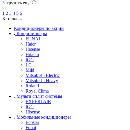
Загрузить еще
1
2
3
4
5
6
Каталог
Кондиционеры по акции
Кондиционеры
FUNAI
Haier
Hisense
Hitachi
IGC
LG
Mild
Mitsubishi Electric
Mitsubishi Heavy
Roland
Royal Clima
Мульти сплит системы
EXPERTAIR
IGC
Hisense
Мобильные кондиционеры
Ecostar
Funai