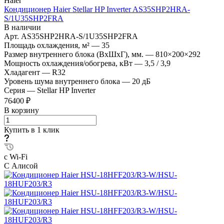
Haier
Кондиционер Haier Stellar HP Inverter AS35SHP2HRA-
S/1U35SHP2FRA
В наличии
Арт.
AS35SHP2HRA-S/1U35SHP2FRA
Площадь охлаждения, м²
—
35
Размер внутреннего блока (ВхШхГ), мм.
—
810×200×292
Мощность охлаждения/обогрева, кВт
—
3,5 / 3,9
Хладагент
—
R32
Уровень шума внутреннего блока
—
20 дБ
Серия
—
Stellar HP Inverter
76400 ₽
В корзину
Купить в 1 клик
с Wi-Fi
С Алисой