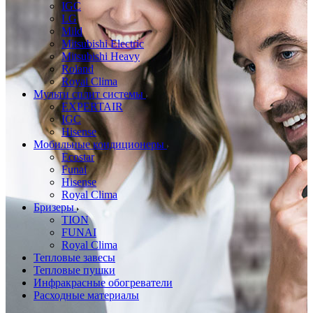
IGC
LG
Mild
Mitsubishi Electric
Mitsubishi Heavy
Roland
Royal Clima
Мульти сплит системы
EXPERTAIR
IGC
Hisense
Мобильные кондиционеры
Ecostar
Funai
Hisense
Royal Clima
Бризеры
TION
FUNAI
Royal Clima
Тепловые завесы
Тепловые пушки
Инфракрасные обогреватели
Расходные материалы