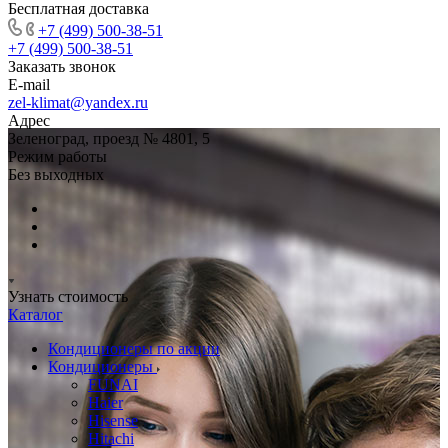
Бесплатная доставка
+7 (499) 500-38-51
+7 (499) 500-38-51
Заказать звонок
E-mail
zel-klimat@yandex.ru
Адрес
Зеленоград, проезд № 4801, 5
Режим работы
Без выходных
Узнать стоимость
Каталог
Кондиционеры по акции
Кондиционеры
FUNAI
Haier
Hisense
Hitachi