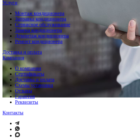
Услуги
Монтаж кондиционера
Заправка кондиционера
Сервисное обслуживание
Замена кондиционера
Демонтаж кондиционера
Ремонт кондиционера
Доставка и оплата
Компания
О компании
Сертификаты
Доставка и оплата
Схемы установки
Отзывы
Гарантия
Реквизиты
Контакты