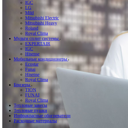
IGC
LG
Mild
Mitsubishi Electric
Mitsubishi Heavy
Roland
Royal Clima
Мульти сплит системы
EXPERTAIR
IGC
Hisense
Мобильные кондиционеры
Ecostar
Funai
Hisense
Royal Clima
Бризеры
TION
FUNAI
Royal Clima
Тепловые завесы
Тепловые пушки
Инфракрасные обогреватели
Расходные материалы