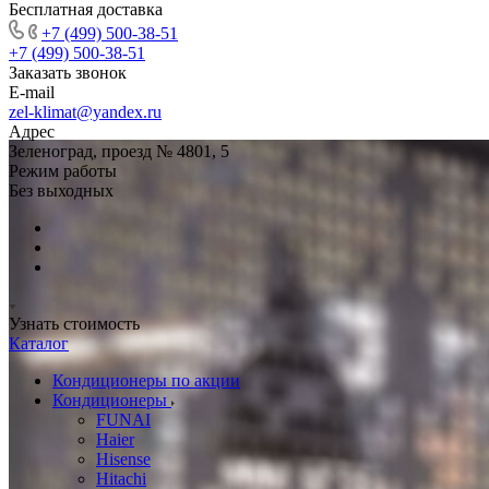
Бесплатная доставка
+7 (499) 500-38-51
+7 (499) 500-38-51
Заказать звонок
E-mail
zel-klimat@yandex.ru
Адрес
Зеленоград, проезд № 4801, 5
Режим работы
Без выходных
Узнать стоимость
Каталог
Кондиционеры по акции
Кондиционеры
FUNAI
Haier
Hisense
Hitachi