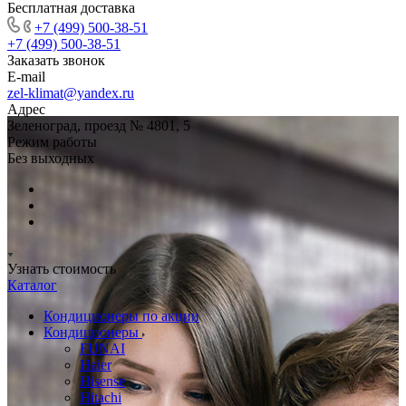
Бесплатная доставка
+7 (499) 500-38-51
+7 (499) 500-38-51
Заказать звонок
E-mail
zel-klimat@yandex.ru
Адрес
Зеленоград, проезд № 4801, 5
Режим работы
Без выходных
Узнать стоимость
Каталог
Кондиционеры по акции
Кондиционеры
FUNAI
Haier
Hisense
Hitachi