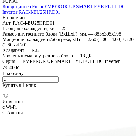
FUNAI
Кондиционер Funai EMPEROR UP SMART EYE FULL DC
Inverter RAC-I-EU25HP.D01
В наличии
Арт.
RAC-I-EU25HP.D01
Площадь охлаждения, м²
—
25
Размер внутреннего блока (ВхШхГ), мм.
—
883x305x198
Мощность охлаждения/обогрева, кВт
—
2.60 (1.00 - 4.00) / 3.20
(1.60 - 4.20)
Хладагент
—
R32
Уровень шума внутреннего блока
—
18 дБ
Серия
—
EMPEROR UP SMART EYE FULL DC Inverter
79500 ₽
В корзину
Купить в 1 клик
Инвертор
с Wi-Fi
С Алисой