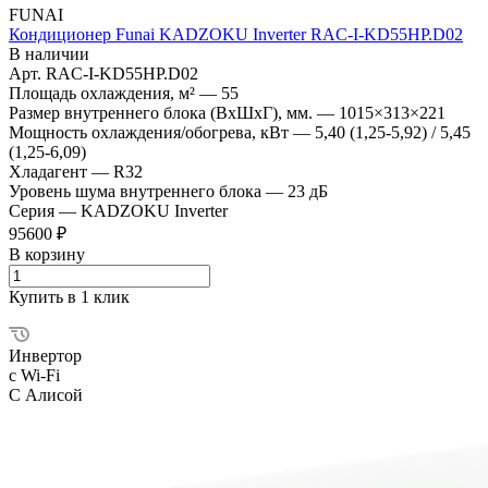
FUNAI
Кондиционер Funai KADZOKU Inverter RAC-I-KD55HP.D02
В наличии
Арт.
RAC-I-KD55HP.D02
Площадь охлаждения, м²
—
55
Размер внутреннего блока (ВхШхГ), мм.
—
1015×313×221
Мощность охлаждения/обогрева, кВт
—
5,40 (1,25-5,92) / 5,45
(1,25-6,09)
Хладагент
—
R32
Уровень шума внутреннего блока
—
23 дБ
Серия
—
KADZOKU Inverter
95600 ₽
В корзину
Купить в 1 клик
Инвертор
с Wi-Fi
С Алисой