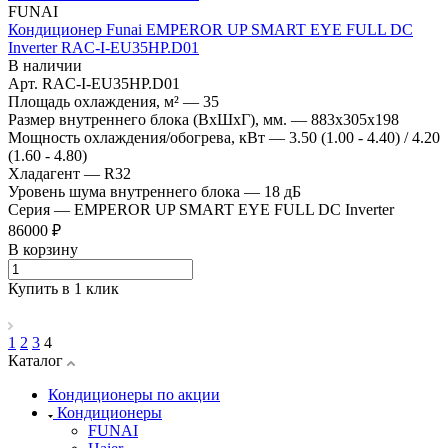
FUNAI
Кондиционер Funai EMPEROR UP SMART EYE FULL DC
Inverter RAC-I-EU35HP.D01
В наличии
Арт.
RAC-I-EU35HP.D01
Площадь охлаждения, м²
—
35
Размер внутреннего блока (ВхШхГ), мм.
—
883x305x198
Мощность охлаждения/обогрева, кВт
—
3.50 (1.00 - 4.40) / 4.20
(1.60 - 4.80)
Хладагент
—
R32
Уровень шума внутреннего блока
—
18 дБ
Серия
—
EMPEROR UP SMART EYE FULL DC Inverter
86000 ₽
В корзину
Купить в 1 клик
1
2
3
4
Каталог
Кондиционеры по акции
Кондиционеры
FUNAI