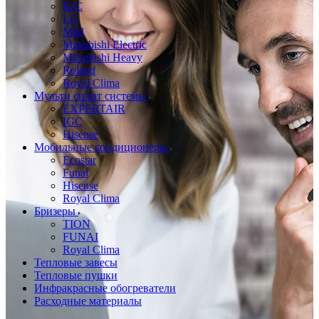
IGC
LG
Mild
Mitsubishi Electric
Mitsubishi Heavy
Roland
Royal Clima
Мульти сплит системы
EXPERTAIR
IGC
Hisense
Мобильные кондиционеры
Ecostar
Funai
Hisense
Royal Clima
Бризеры
TION
FUNAI
Royal Clima
Тепловые завесы
Тепловые пушки
Инфракрасные обогреватели
Расходные материалы