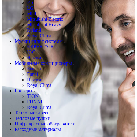
IGC
LG
Mild
Mitsubishi Electric
Mitsubishi Heavy
Roland
Royal Clima
Мульти сплит системы
EXPERTAIR
IGC
Hisense
Мобильные кондиционеры
Ecostar
Funai
Hisense
Royal Clima
Бризеры
TION
FUNAI
Royal Clima
Тепловые завесы
Тепловые пушки
Инфракрасные обогреватели
Расходные материалы