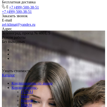
Бесплатная доставка
+7 (499) 500-38-51
+7 (499) 500-38-51
Заказать звонок
E-mail
zel-klimat@yandex.ru
Адрес
Зеленоград, проезд № 4801, 5
Режим работы
Без выходных
Узнать стоимость
Каталог
Кондиционеры по акции
Кондиционеры
FUNAI
Haier
Hisense
Hitachi