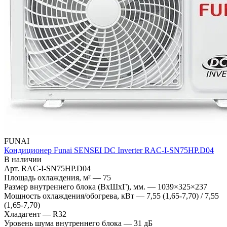
FUNAI
Кондиционер Funai SENSEI DC Inverter RAC-I-SN75HP.D04
В наличии
Арт.
RAC-I-SN75HP.D04
Площадь охлаждения, м²
—
75
Размер внутреннего блока (ВхШхГ), мм.
—
1039×325×237
Мощность охлаждения/обогрева, кВт
—
7,55 (1,65-7,70) / 7,55
(1,65-7,70)
Хладагент
—
R32
Уровень шума внутреннего блока
—
31 дБ