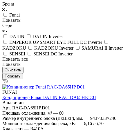
Бренд
Funai
Показать:
Серия
DAIJIN
DAIJIN Inverter
EMPEROR UP SMART EYE FULL DC Inverter
KADZOKU
KADZOKU Inverter
SAMURAI II Inverter
SENSEI
SENSEI DC Inverter
Показать все
Показать:
Очистить
FUNAI
Кондиционер Funai DAIJIN RAC-DA65HP.D01
В наличии
Арт.
RAC-DA65HP.D01
Площадь охлаждения, м²
—
60
Размер внутреннего блока (ВхШхГ), мм.
—
943×333×246
Мощность охлаждения/обогрева, кВт
—
6,16 / 6,70
Хладагент
—
R410A