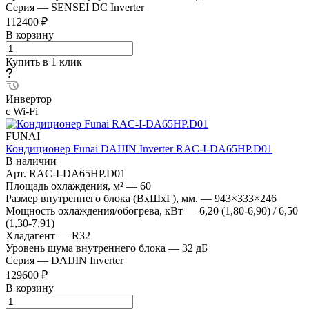
Серия
—
SENSEI DC Inverter
112400 ₽
В корзину
Купить в 1 клик
Инвертор
с Wi-Fi
FUNAI
Кондиционер Funai DAIJIN Inverter RAC-I-DA65HP.D01
В наличии
Арт.
RAC-I-DA65HP.D01
Площадь охлаждения, м²
—
60
Размер внутреннего блока (ВхШхГ), мм.
—
943×333×246
Мощность охлаждения/обогрева, кВт
—
6,20 (1,80-6,90) / 6,50
(1,30-7,91)
Хладагент
—
R32
Уровень шума внутреннего блока
—
32 дБ
Серия
—
DAIJIN Inverter
129600 ₽
В корзину