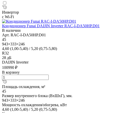
Инвертор
с Wi-Fi
Кондиционер Funai DAIJIN Inverter RAC-I-DA50HP.D01
В наличии
Арт.
RAC-I-DA50HP.D01
45
943×333×246
4,60 (1,00-5,40) / 5,20 (0,75-5,80)
R32
28 дБ
DAIJIN Inverter
100990 ₽
В корзину
Площадь охлаждения, м²
45
Размер внутреннего блока (ВхШхГ), мм.
943×333×246
Мощность охлаждения/обогрева, кВт
4,60 (1,00-5,40) / 5,20 (0,75-5,80)