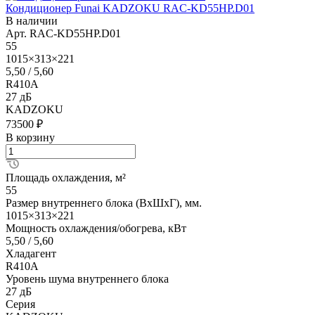
Кондиционер Funai KADZOKU RAC-KD55HP.D01
В наличии
Арт.
RAC-KD55HP.D01
55
1015×313×221
5,50 / 5,60
R410A
27 дБ
KADZOKU
73500 ₽
В корзину
Площадь охлаждения, м²
55
Размер внутреннего блока (ВхШхГ), мм.
1015×313×221
Мощность охлаждения/обогрева, кВт
5,50 / 5,60
Хладагент
R410A
Уровень шума внутреннего блока
27 дБ
Серия