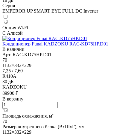
18 дБ
Серия
EMPEROR UP SMART EYE FULL DC Inverter
Опция Wi-Fi
С Алисой
Кондиционер Funai KADZOKU RAC-KD75HP.D01
В наличии
Арт.
RAC-KD75HP.D01
70
1132×332×229
7,25 / 7,60
R410A
30 дБ
KADZOKU
89900 ₽
В корзину
Площадь охлаждения, м²
70
Размер внутреннего блока (ВхШхГ), мм.
1132×332×229