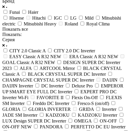
Бренд
Funai
Haier
Hisense
Hitachi
IGC
LG
Mild
Mitsubishi
electric
Mitsubishi Heavy
Roland
Royal Clima
Показать все
Показать:
Серия
CITY 2.0 Classic A
CITY 2.0 DC Inverter
EASY Classic A R32 NEW
ERA Classic A R32 NEW
GOAL Classic A R32 NEW
DESIGN SUPER DC Inverter
2023
ALFA
ARTCOOL Mirror
BLACK CRYSTAL
Classic A
BLACK CRYSTAL SUPER DC Inverter
CHAMPAGNE CRYSTAL SUPER DC Inverter
DAIJIN
DAIJIN Inverter
DC Inverter
Deluxe Pro
EMPEROR
UP SMART EYE FULL DC Inverter
EXPERT PRO DC
Inverter Wi-Fi
FAVORITE II
Flexis On-Off
FLEXIS
SM Inverter
Freddo DC Inverter
Fresco-S (on/off)
GLORIA
GLORIA INVERTER
GRIDA
Inverter
JADE SM Inverter
KADZOKU
KADZOKU Inverter
LUX Design SUPER DC Inverter
OMEGA
ON-OFF
ON-OFF NEW
PANDORA
PERFETTO DC EU Inverter