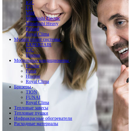
IGC
LG
Mild
Mitsubishi Electric
Mitsubishi Heavy
Roland
Royal Clima
Мульти сплит системы
EXPERTAIR
IGC
Hisense
Мобильные кондиционеры
Ecostar
Funai
Hisense
Royal Clima
Бризеры
TION
FUNAI
Royal Clima
Тепловые завесы
Тепловые пушки
Инфракрасные обогреватели
Расходные материалы