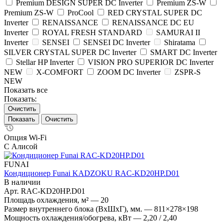
Premium DESIGN SUPER DC Inverter
Premium ZS-W
Premium ZS-W
ProCool
RED CRYSTAL SUPER DC
Inverter
RENAISSANCE
RENAISSANCE DC EU
Inverter
ROYAL FRESH STANDARD
SAMURAI II
Inverter
SENSEI
SENSEI DC Inverter
Shiratama
SILVER CRYSTAL SUPER DC Inverter
SMART DC Inverter
Stellar HP Inverter
VISION PRO SUPERIOR DC Inverter
NEW
X-COMFORT
ZOOM DC Inverter
ZSPR-S
NEW
Показать все
Показать:
Очистить
Очистить
Опция Wi-Fi
С Алисой
FUNAI
Кондиционер Funai KADZOKU RAC-KD20HP.D01
В наличии
Арт.
RAC-KD20HP.D01
Площадь охлаждения, м²
—
20
Размер внутреннего блока (ВхШхГ), мм.
—
811×278×198
Мощность охлаждения/обогрева, кВт
—
2,20 / 2,40