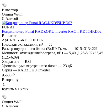
Инвертор
Опция Wi-Fi
С Алисой
FUNAI
Кондиционер Funai KADZOKU Inverter RAC-I-KD55HP.D02
В наличии
Арт.
RAC-I-KD55HP.D02
Площадь охлаждения, м²
—
55
Размер внутреннего блока (ВхШхГ), мм.
—
1015×313×221
Мощность охлаждения/обогрева, кВт
—
5,40 (1,25-5,92) / 5,45
(1,25-6,09)
Хладагент
—
R32
Уровень шума внутреннего блока
—
23 дБ
Серия
—
KADZOKU Inverter
95600 ₽
В корзину
Купить в 1 клик
Опция Wi-Fi
С Алисой