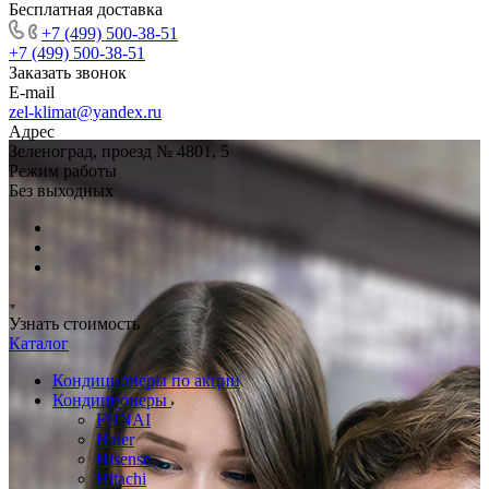
Бесплатная доставка
+7 (499) 500-38-51
+7 (499) 500-38-51
Заказать звонок
E-mail
zel-klimat@yandex.ru
Адрес
Зеленоград, проезд № 4801, 5
Режим работы
Без выходных
Узнать стоимость
Каталог
Кондиционеры по акции
Кондиционеры
FUNAI
Haier
Hisense
Hitachi