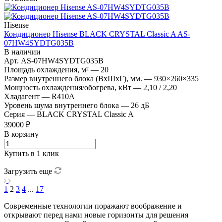
Hisense
Кондиционер Hisense BLACK CRYSTAL Classic A AS-
07HW4SYDTG035В
В наличии
Арт.
AS-07HW4SYDTG035В
Площадь охлаждения, м²
—
20
Размер внутреннего блока (ВхШхГ), мм.
—
930×260×335
Мощность охлаждения/обогрева, кВт
—
2,10 / 2,20
Хладагент
—
R410A
Уровень шума внутреннего блока
—
26 дБ
Серия
—
BLACK CRYSTAL Classic A
39000 ₽
В корзину
Купить в 1 клик
Загрузить еще
1
2
3
4
...
17
Современные технологии поражают воображение и
открывают перед нами новые горизонты для решения