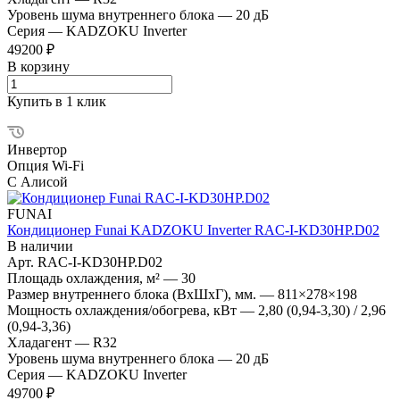
Уровень шума внутреннего блока
—
20 дБ
Серия
—
KADZOKU Inverter
49200 ₽
В корзину
Купить в 1 клик
Инвертор
Опция Wi-Fi
С Алисой
FUNAI
Кондиционер Funai KADZOKU Inverter RAC-I-KD30HP.D02
В наличии
Арт.
RAC-I-KD30HP.D02
Площадь охлаждения, м²
—
30
Размер внутреннего блока (ВхШхГ), мм.
—
811×278×198
Мощность охлаждения/обогрева, кВт
—
2,80 (0,94-3,30) / 2,96
(0,94-3,36)
Хладагент
—
R32
Уровень шума внутреннего блока
—
20 дБ
Серия
—
KADZOKU Inverter
49700 ₽