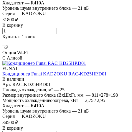
Хладагент
—
R410A
Уровень шума внутреннего блока
—
21 дБ
Серия
—
KADZOKU
31800 ₽
В корзину
Купить в 1 клик
Опция Wi-Fi
С Алисой
FUNAI
Кондиционер Funai KADZOKU RAC-KD25HP.D01
В наличии
Арт.
RAC-KD25HP.D01
Площадь охлаждения, м²
—
25
Размер внутреннего блока (ВхШхГ), мм.
—
811×278×198
Мощность охлаждения/обогрева, кВт
—
2,75 / 2,95
Хладагент
—
R410A
Уровень шума внутреннего блока
—
21 дБ
Серия
—
KADZOKU
34500 ₽
В корзину