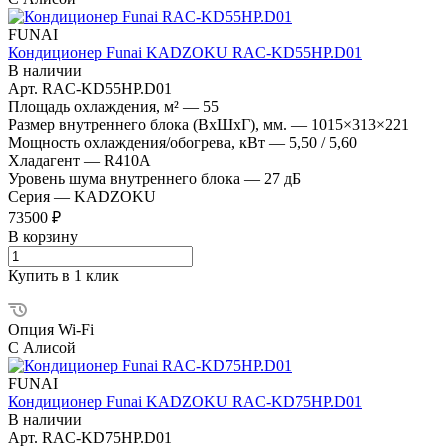
FUNAI
Кондиционер Funai KADZOKU RAC-KD55HP.D01
В наличии
Арт.
RAC-KD55HP.D01
Площадь охлаждения, м²
—
55
Размер внутреннего блока (ВхШхГ), мм.
—
1015×313×221
Мощность охлаждения/обогрева, кВт
—
5,50 / 5,60
Хладагент
—
R410A
Уровень шума внутреннего блока
—
27 дБ
Серия
—
KADZOKU
73500 ₽
В корзину
Купить в 1 клик
Опция Wi-Fi
С Алисой
FUNAI
Кондиционер Funai KADZOKU RAC-KD75HP.D01
В наличии
Арт.
RAC-KD75HP.D01