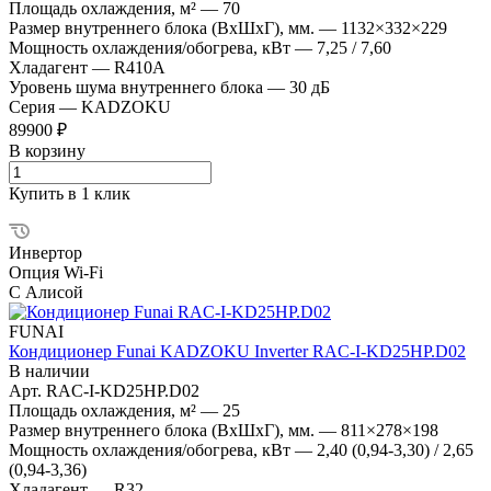
Площадь охлаждения, м²
—
70
Размер внутреннего блока (ВхШхГ), мм.
—
1132×332×229
Мощность охлаждения/обогрева, кВт
—
7,25 / 7,60
Хладагент
—
R410A
Уровень шума внутреннего блока
—
30 дБ
Серия
—
KADZOKU
89900 ₽
В корзину
Купить в 1 клик
Инвертор
Опция Wi-Fi
С Алисой
FUNAI
Кондиционер Funai KADZOKU Inverter RAC-I-KD25HP.D02
В наличии
Арт.
RAC-I-KD25HP.D02
Площадь охлаждения, м²
—
25
Размер внутреннего блока (ВхШхГ), мм.
—
811×278×198
Мощность охлаждения/обогрева, кВт
—
2,40 (0,94-3,30) / 2,65
(0,94-3,36)
Хладагент
—
R32