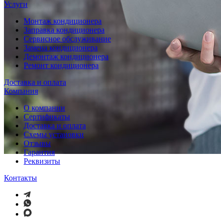
Услуги
Монтаж кондиционера
Заправка кондиционера
Сервисное обслуживание
Замена кондиционера
Демонтаж кондиционера
Ремонт кондиционера
Доставка и оплата
Компания
О компании
Сертификаты
Доставка и оплата
Схемы установки
Отзывы
Гарантия
Реквизиты
Контакты