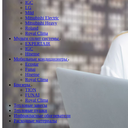
IGC
LG
Mild
Mitsubishi Electric
Mitsubishi Heavy
Roland
Royal Clima
Мульти сплит системы
EXPERTAIR
IGC
Hisense
Мобильные кондиционеры
Ecostar
Funai
Hisense
Royal Clima
Бризеры
TION
FUNAI
Royal Clima
Тепловые завесы
Тепловые пушки
Инфракрасные обогреватели
Расходные материалы