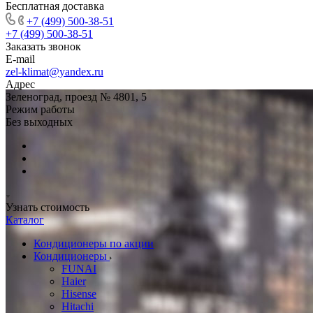
Бесплатная доставка
+7 (499) 500-38-51
+7 (499) 500-38-51
Заказать звонок
E-mail
zel-klimat@yandex.ru
Адрес
Зеленоград, проезд № 4801, 5
Режим работы
Без выходных
Узнать стоимость
Каталог
Кондиционеры по акции
Кондиционеры
FUNAI
Haier
Hisense
Hitachi