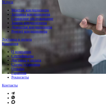
Услуги
Монтаж кондиционера
Заправка кондиционера
Сервисное обслуживание
Замена кондиционера
Демонтаж кондиционера
Ремонт кондиционера
Доставка и оплата
Компания
О компании
Сертификаты
Доставка и оплата
Схемы установки
Отзывы
Гарантия
Реквизиты
Контакты