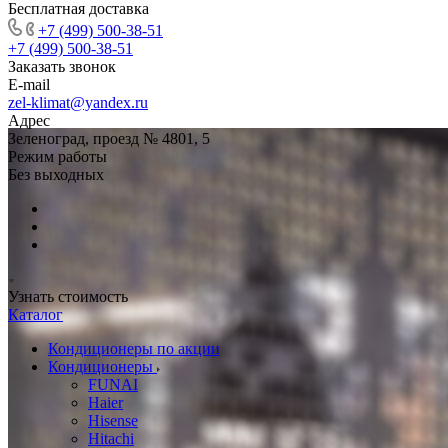
Бесплатная доставка
+7 (499) 500-38-51
+7 (499) 500-38-51
Заказать звонок
E-mail
zel-klimat@yandex.ru
Адрес
Зеленоград, проезд № 4801, 5
Режим работы
Без выходных
Узнать стоимость
Каталог
Кондиционеры по акции
Кондиционеры
FUNAI
Haier
Hisense
Hitachi