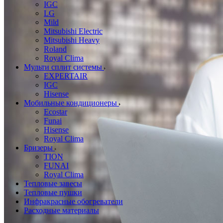
IGC
LG
Mild
Mitsubishi Electric
Mitsubishi Heavy
Roland
Royal Clima
Мульти сплит системы
EXPERTAIR
IGC
Hisense
Мобильные кондиционеры
Ecostar
Funai
Hisense
Royal Clima
Бризеры
TION
FUNAI
Royal Clima
Тепловые завесы
Тепловые пушки
Инфракрасные обогреватели
Расходные материалы