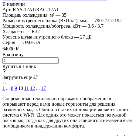
В наличии
Арт.
RAS-12AT/RAC-12AT
Площадь охлаждения, м²
—
35
Размер внутреннего блока (ВхШхГ), мм.
—
790×275×192
Мощность охлаждения/обогрева, кВт
—
3,6 / 3,7
Хладагент
—
R32
Уровень шума внутреннего блока
—
27 дБ
Серия
—
OMEGA
64000 ₽
В корзину
Купить в 1 клик
Загрузить еще
1
...
8
9
10
11
12
...
17
Современные технологии поражают воображение и
открывают перед нами новые горизонты для решения
различных задач. Одной из таких инноваций является сплит-
система с Wi-Fi. Для одних это может показаться ненужной
роскошью, тогда как для других она становится незаменимым
помощником в поддержании комфорта.