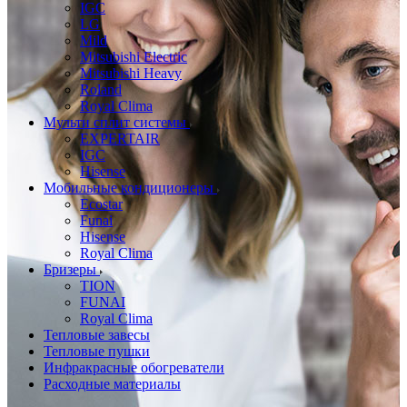
IGC
LG
Mild
Mitsubishi Electric
Mitsubishi Heavy
Roland
Royal Clima
Мульти сплит системы
EXPERTAIR
IGC
Hisense
Мобильные кондиционеры
Ecostar
Funai
Hisense
Royal Clima
Бризеры
TION
FUNAI
Royal Clima
Тепловые завесы
Тепловые пушки
Инфракрасные обогреватели
Расходные материалы