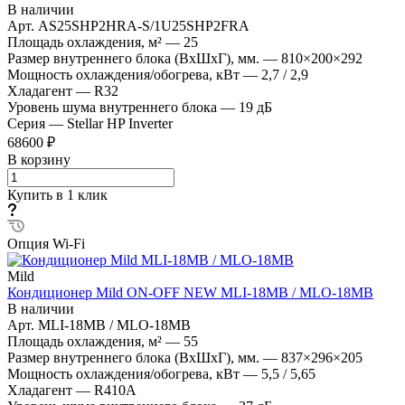
В наличии
Арт.
AS25SHP2HRA-S/1U25SHP2FRA
Площадь охлаждения, м²
—
25
Размер внутреннего блока (ВхШхГ), мм.
—
810×200×292
Мощность охлаждения/обогрева, кВт
—
2,7 / 2,9
Хладагент
—
R32
Уровень шума внутреннего блока
—
19 дБ
Серия
—
Stellar HP Inverter
68600 ₽
В корзину
Купить в 1 клик
Опция Wi-Fi
Mild
Кондиционер Mild ON-OFF NEW MLI-18MB / MLO-18MB
В наличии
Арт.
MLI-18MB / MLO-18MB
Площадь охлаждения, м²
—
55
Размер внутреннего блока (ВхШхГ), мм.
—
837×296×205
Мощность охлаждения/обогрева, кВт
—
5,5 / 5,65
Хладагент
—
R410A