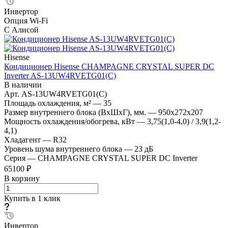
Инвертор
Опция Wi-Fi
С Алисой
Hisense
Кондиционер Hisense CHAMPAGNE CRYSTAL SUPER DC
Inverter AS-13UW4RVETG01(C)
В наличии
Арт.
AS-13UW4RVETG01(C)
Площадь охлаждения, м²
—
35
Размер внутреннего блока (ВхШхГ), мм.
—
950x272x207
Мощность охлаждения/обогрева, кВт
—
3,75(1,0-4,0) / 3,9(1,2-
4,1)
Хладагент
—
R32
Уровень шума внутреннего блока
—
23 дБ
Серия
—
CHAMPAGNE CRYSTAL SUPER DC Inverter
65100 ₽
В корзину
Купить в 1 клик
Инвертор