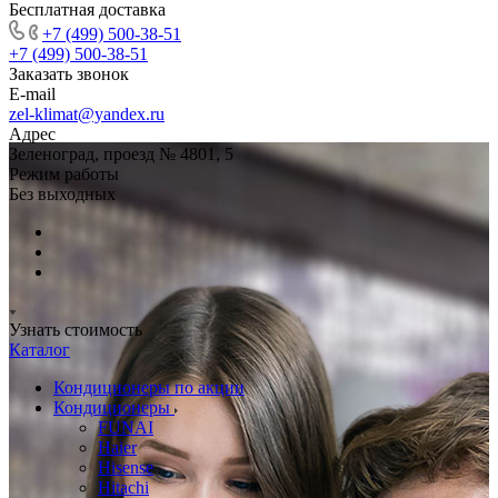
Бесплатная доставка
+7 (499) 500-38-51
+7 (499) 500-38-51
Заказать звонок
E-mail
zel-klimat@yandex.ru
Адрес
Зеленоград, проезд № 4801, 5
Режим работы
Без выходных
Узнать стоимость
Каталог
Кондиционеры по акции
Кондиционеры
FUNAI
Haier
Hisense
Hitachi