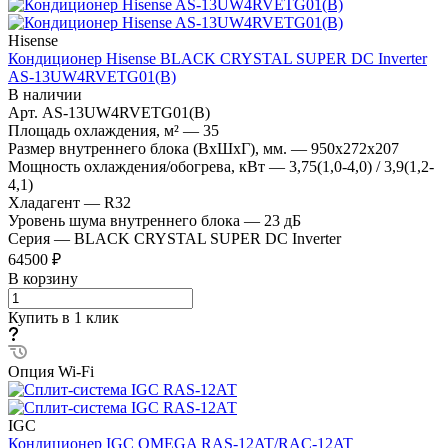
Hisense
Кондиционер Hisense BLACK CRYSTAL SUPER DC Inverter
AS-13UW4RVETG01(B)
В наличии
Арт.
AS-13UW4RVETG01(B)
Площадь охлаждения, м²
—
35
Размер внутреннего блока (ВхШхГ), мм.
—
950x272x207
Мощность охлаждения/обогрева, кВт
—
3,75(1,0-4,0) / 3,9(1,2-
4,1)
Хладагент
—
R32
Уровень шума внутреннего блока
—
23 дБ
Серия
—
BLACK CRYSTAL SUPER DC Inverter
64500 ₽
В корзину
Купить в 1 клик
Опция Wi-Fi
IGC
Кондиционер IGC OMEGA RAS-12AT/RAC-12AT