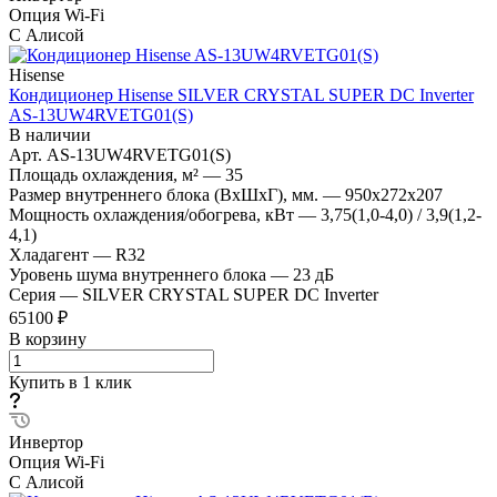
Опция Wi-Fi
С Алисой
Hisense
Кондиционер Hisense SILVER CRYSTAL SUPER DC Inverter
AS-13UW4RVETG01(S)
В наличии
Арт.
AS-13UW4RVETG01(S)
Площадь охлаждения, м²
—
35
Размер внутреннего блока (ВхШхГ), мм.
—
950x272x207
Мощность охлаждения/обогрева, кВт
—
3,75(1,0-4,0) / 3,9(1,2-
4,1)
Хладагент
—
R32
Уровень шума внутреннего блока
—
23 дБ
Серия
—
SILVER CRYSTAL SUPER DC Inverter
65100 ₽
В корзину
Купить в 1 клик
Инвертор
Опция Wi-Fi
С Алисой