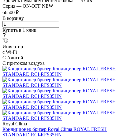
Уровень шума внутреннего блока
—
37 дБ
Серия
—
ON-OFF NEW
66500 ₽
В корзину
Купить в 1 клик
Инвертор
с Wi-Fi
С Алисой
С притоком воздуха
Royal Clima
Кондиционер бризер Royal Clima ROYAL FRESH
STANDARD RCI-RFS35HN