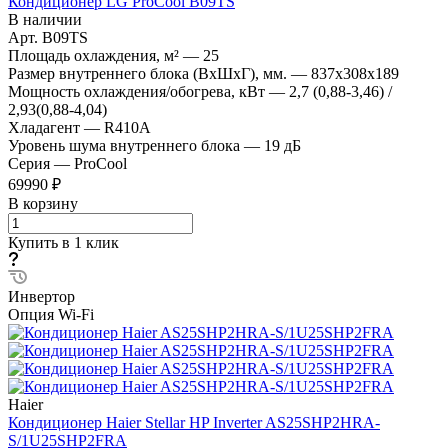
Кондиционер LG ProCool B09TS
В наличии
Арт.
B09TS
Площадь охлаждения, м²
—
25
Размер внутреннего блока (ВхШхГ), мм.
—
837х308х189
Мощность охлаждения/обогрева, кВт
—
2,7 (0,88-3,46) /
2,93(0,88-4,04)
Хладагент
—
R410A
Уровень шума внутреннего блока
—
19 дБ
Серия
—
ProCool
69990 ₽
В корзину
Купить в 1 клик
Инвертор
Опция Wi-Fi
Haier
Кондиционер Haier Stellar HP Inverter AS25SHP2HRA-
S/1U25SHP2FRA