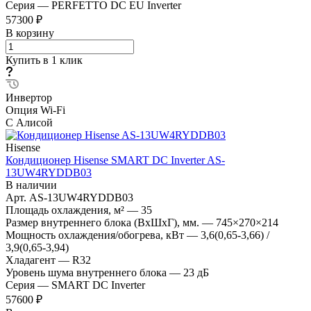
Серия
—
PERFETTO DC EU Inverter
57300 ₽
В корзину
Купить в 1 клик
Инвертор
Опция Wi-Fi
С Алисой
Hisense
Кондиционер Hisense SMART DC Inverter AS-
13UW4RYDDB03
В наличии
Арт.
AS-13UW4RYDDB03
Площадь охлаждения, м²
—
35
Размер внутреннего блока (ВхШхГ), мм.
—
745×270×214
Мощность охлаждения/обогрева, кВт
—
3,6(0,65-3,66) /
3,9(0,65-3,94)
Хладагент
—
R32
Уровень шума внутреннего блока
—
23 дБ
Серия
—
SMART DC Inverter
57600 ₽