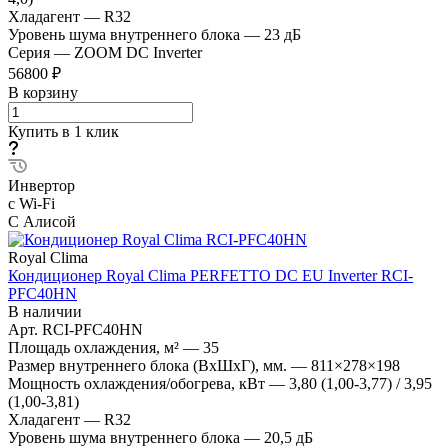
Хладагент
—
R32
Уровень шума внутреннего блока
—
23 дБ
Серия
—
ZOOM DC Inverter
56800 ₽
В корзину
Купить в 1 клик
Инвертор
с Wi-Fi
С Алисой
Royal Clima
Кондиционер Royal Clima PERFETTO DC EU Inverter RCI-
PFC40HN
В наличии
Арт.
RCI-PFC40HN
Площадь охлаждения, м²
—
35
Размер внутреннего блока (ВхШхГ), мм.
—
811×278×198
Мощность охлаждения/обогрева, кВт
—
3,80 (1,00-3,77) / 3,95
(1,00-3,81)
Хладагент
—
R32
Уровень шума внутреннего блока
—
20,5 дБ