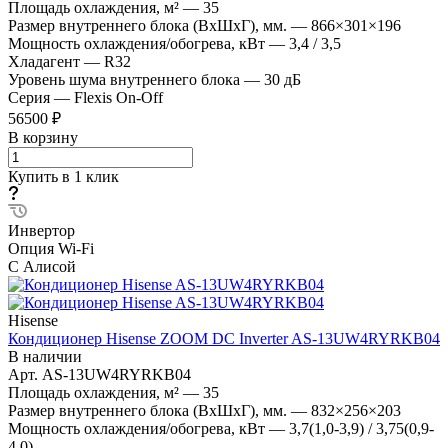
Площадь охлаждения, м²
—
35
Размер внутреннего блока (ВхШхГ), мм.
—
866×301×196
Мощность охлаждения/обогрева, кВт
—
3,4 / 3,5
Хладагент
—
R32
Уровень шума внутреннего блока
—
30 дБ
Серия
—
Flexis On-Off
56500 ₽
В корзину
Купить в 1 клик
Инвертор
Опция Wi-Fi
С Алисой
Hisense
Кондиционер Hisense ZOOM DC Inverter AS-13UW4RYRKB04
В наличии
Арт.
AS-13UW4RYRKB04
Площадь охлаждения, м²
—
35
Размер внутреннего блока (ВхШхГ), мм.
—
832×256×203
Мощность охлаждения/обогрева, кВт
—
3,7(1,0-3,9) / 3,75(0,9-
4,0)