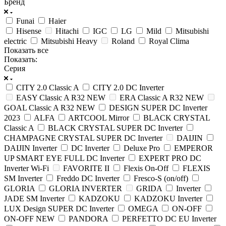
Бренд
Funai
Haier
Hisense
Hitachi
IGC
LG
Mild
Mitsubishi
electric
Mitsubishi Heavy
Roland
Royal Clima
Показать все
Показать:
Серия
CITY 2.0 Classic A
CITY 2.0 DC Inverter
EASY Classic A R32 NEW
ERA Classic A R32 NEW
GOAL Classic A R32 NEW
DESIGN SUPER DC Inverter
2023
ALFA
ARTCOOL Mirror
BLACK CRYSTAL
Classic A
BLACK CRYSTAL SUPER DC Inverter
CHAMPAGNE CRYSTAL SUPER DC Inverter
DAIJIN
DAIJIN Inverter
DC Inverter
Deluxe Pro
EMPEROR
UP SMART EYE FULL DC Inverter
EXPERT PRO DC
Inverter Wi-Fi
FAVORITE II
Flexis On-Off
FLEXIS
SM Inverter
Freddo DC Inverter
Fresco-S (on/off)
GLORIA
GLORIA INVERTER
GRIDA
Inverter
JADE SM Inverter
KADZOKU
KADZOKU Inverter
LUX Design SUPER DC Inverter
OMEGA
ON-OFF
ON-OFF NEW
PANDORA
PERFETTO DC EU Inverter