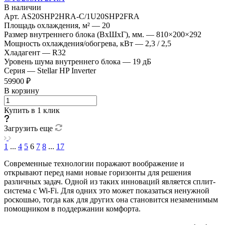
В наличии
Арт.
AS20SHP2HRA-C/1U20SHP2FRA
Площадь охлаждения, м²
—
20
Размер внутреннего блока (ВхШхГ), мм.
—
810×200×292
Мощность охлаждения/обогрева, кВт
—
2,3 / 2,5
Хладагент
—
R32
Уровень шума внутреннего блока
—
19 дБ
Серия
—
Stellar HP Inverter
59900 ₽
В корзину
Купить в 1 клик
Загрузить еще
1
...
4
5
6
7
8
...
17
Современные технологии поражают воображение и
открывают перед нами новые горизонты для решения
различных задач. Одной из таких инноваций является сплит-
система с Wi-Fi. Для одних это может показаться ненужной
роскошью, тогда как для других она становится незаменимым
помощником в поддержании комфорта.