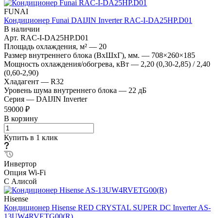
FUNAI
Кондиционер Funai DAIJIN Inverter RAC-I-DA25HP.D01
В наличии
Арт.
RAC-I-DA25HP.D01
Площадь охлаждения, м²
—
20
Размер внутреннего блока (ВхШхГ), мм.
—
708×260×185
Мощность охлаждения/обогрева, кВт
—
2,20 (0,30-2,85) / 2,40
(0,60-2,90)
Хладагент
—
R32
Уровень шума внутреннего блока
—
22 дБ
Серия
—
DAIJIN Inverter
59000 ₽
В корзину
Купить в 1 клик
Инвертор
Опция Wi-Fi
С Алисой
Hisense
Кондиционер Hisense RED CRYSTAL SUPER DC Inverter AS-
13UW4RVETG00(R)