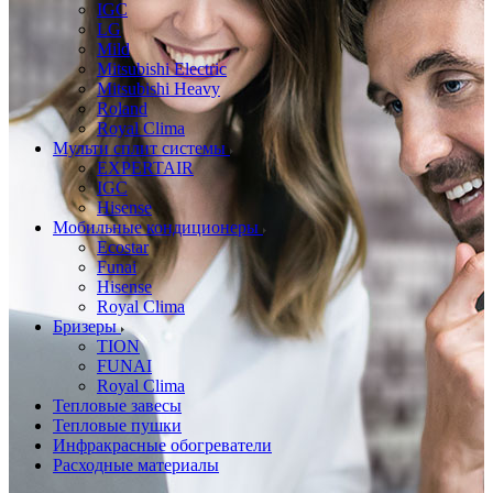
IGC
LG
Mild
Mitsubishi Electric
Mitsubishi Heavy
Roland
Royal Clima
Мульти сплит системы
EXPERTAIR
IGC
Hisense
Мобильные кондиционеры
Ecostar
Funai
Hisense
Royal Clima
Бризеры
TION
FUNAI
Royal Clima
Тепловые завесы
Тепловые пушки
Инфракрасные обогреватели
Расходные материалы