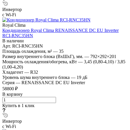
Инвертор
с Wi-Fi
Royal Clima
Кондиционер Royal Clima RENAISSANCE DC EU Inverter
RCI-RNС35HN
В наличии
Арт.
RCI-RNС35HN
Площадь охлаждения, м²
—
35
Размер внутреннего блока (ВхШхГ), мм.
—
792×292×201
Мощность охлаждения/обогрева, кВт
—
3,45 (0,80-4,10) / 3,85
(1,00-4,20)
Хладагент
—
R32
Уровень шума внутреннего блока
—
19 дБ
Серия
—
RENAISSANCE DC EU Inverter
58800 ₽
В корзину
Купить в 1 клик
Инвертор
с Wi-Fi