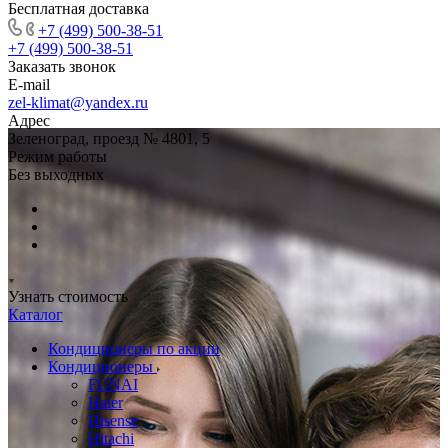
Бесплатная доставка
+7 (499) 500-38-51
+7 (499) 500-38-51
Заказать звонок
E-mail
zel-klimat@yandex.ru
Адрес
Зеленоград, проезд № 4801, 5
Режим работы
Без выходных
Узнать стоимость
Каталог
Кондиционеры по акции
Кондиционеры
FUNAI
Haier
Hisense
Hitachi