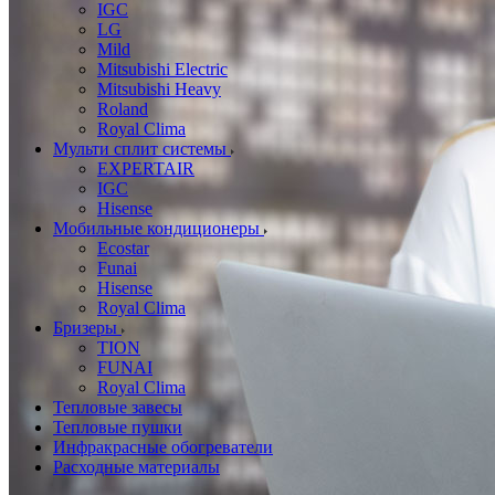
IGC
LG
Mild
Mitsubishi Electric
Mitsubishi Heavy
Roland
Royal Clima
Мульти сплит системы
EXPERTAIR
IGC
Hisense
Мобильные кондиционеры
Ecostar
Funai
Hisense
Royal Clima
Бризеры
TION
FUNAI
Royal Clima
Тепловые завесы
Тепловые пушки
Инфракрасные обогреватели
Расходные материалы