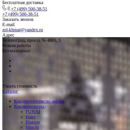
Бесплатная доставка
+7 (499) 500-38-51
+7 (499) 500-38-51
Заказать звонок
E-mail
zel-klimat@yandex.ru
Адрес
Зеленоград, проезд № 4801, 5
Режим работы
Без выходных
Узнать стоимость
Каталог
Кондиционеры по акции
Кондиционеры
FUNAI
Haier
Hisense
Hitachi