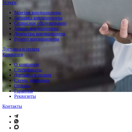
Услуги
Монтаж кондиционера
Заправка кондиционера
Сервисное обслуживание
Замена кондиционера
Демонтаж кондиционера
Ремонт кондиционера
Доставка и оплата
Компания
О компании
Сертификаты
Доставка и оплата
Схемы установки
Отзывы
Гарантия
Реквизиты
Контакты