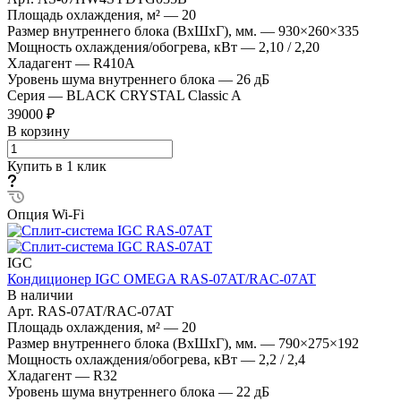
Площадь охлаждения, м²
—
20
Размер внутреннего блока (ВхШхГ), мм.
—
930×260×335
Мощность охлаждения/обогрева, кВт
—
2,10 / 2,20
Хладагент
—
R410A
Уровень шума внутреннего блока
—
26 дБ
Серия
—
BLACK CRYSTAL Classic A
39000 ₽
В корзину
Купить в 1 клик
Опция Wi-Fi
IGC
Кондиционер IGC OMEGA RAS-07AT/RAC-07AT
В наличии
Арт.
RAS-07AT/RAC-07AT
Площадь охлаждения, м²
—
20
Размер внутреннего блока (ВхШхГ), мм.
—
790×275×192
Мощность охлаждения/обогрева, кВт
—
2,2 / 2,4
Хладагент
—
R32
Уровень шума внутреннего блока
—
22 дБ