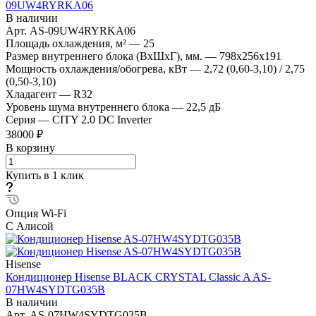
09UW4RYRKA06
В наличии
Арт.
AS-09UW4RYRKA06
Площадь охлаждения, м²
—
25
Размер внутреннего блока (ВхШхГ), мм.
—
798x256x191
Мощность охлаждения/обогрева, кВт
—
2,72 (0,60-3,10) / 2,75
(0,50-3,10)
Хладагент
—
R32
Уровень шума внутреннего блока
—
22,5 дБ
Серия
—
CITY 2.0 DC Inverter
38000 ₽
В корзину
Купить в 1 клик
Опция Wi-Fi
С Алисой
Hisense
Кондиционер Hisense BLACK CRYSTAL Classic A AS-
07HW4SYDTG035В
В наличии
Арт.
AS-07HW4SYDTG035В