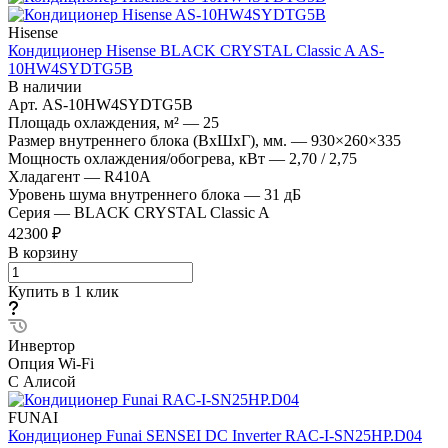
Hisense
Кондиционер Hisense BLACK CRYSTAL Classic A AS-
10HW4SYDTG5B
В наличии
Арт.
AS-10HW4SYDTG5B
Площадь охлаждения, м²
—
25
Размер внутреннего блока (ВхШхГ), мм.
—
930×260×335
Мощность охлаждения/обогрева, кВт
—
2,70 / 2,75
Хладагент
—
R410A
Уровень шума внутреннего блока
—
31 дБ
Серия
—
BLACK CRYSTAL Classic A
42300 ₽
В корзину
Купить в 1 клик
Инвертор
Опция Wi-Fi
С Алисой
FUNAI
Кондиционер Funai SENSEI DC Inverter RAC-I-SN25HP.D04