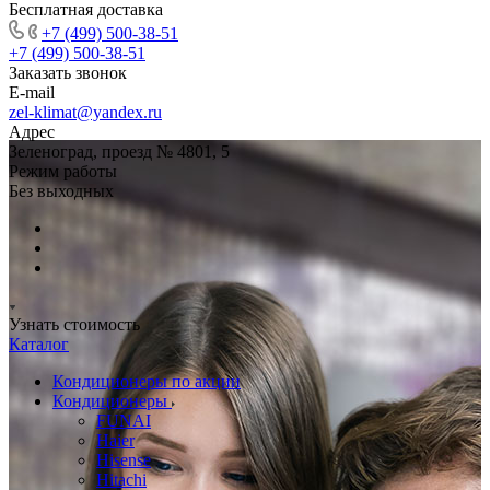
Бесплатная доставка
+7 (499) 500-38-51
+7 (499) 500-38-51
Заказать звонок
E-mail
zel-klimat@yandex.ru
Адрес
Зеленоград, проезд № 4801, 5
Режим работы
Без выходных
Узнать стоимость
Каталог
Кондиционеры по акции
Кондиционеры
FUNAI
Haier
Hisense
Hitachi