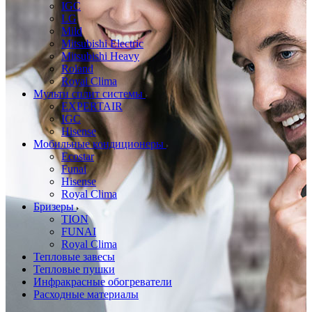
IGC
LG
Mild
Mitsubishi Electric
Mitsubishi Heavy
Roland
Royal Clima
Мульти сплит системы
EXPERTAIR
IGC
Hisense
Мобильные кондиционеры
Ecostar
Funai
Hisense
Royal Clima
Бризеры
TION
FUNAI
Royal Clima
Тепловые завесы
Тепловые пушки
Инфракрасные обогреватели
Расходные материалы