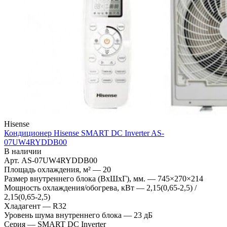
Hisense
Кондиционер Hisense SMART DC Inverter AS-
07UW4RYDDB00
В наличии
Арт.
AS-07UW4RYDDB00
Площадь охлаждения, м²
—
20
Размер внутреннего блока (ВхШхГ), мм.
—
745×270×214
Мощность охлаждения/обогрева, кВт
—
2,15(0,65-2,5) /
2,15(0,65-2,5)
Хладагент
—
R32
Уровень шума внутреннего блока
—
23 дБ
Серия
—
SMART DC Inverter