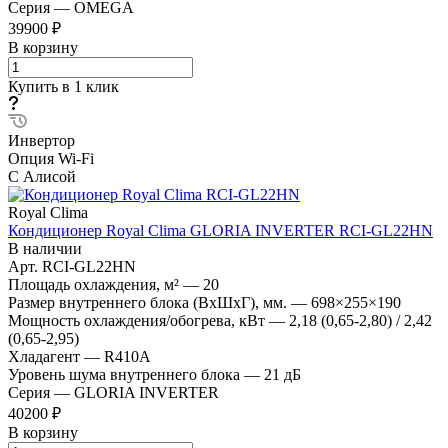
Серия
—
OMEGA
39900 ₽
В корзину
Купить в 1 клик
Инвертор
Опция Wi-Fi
С Алисой
Royal Clima
Кондиционер Royal Clima GLORIA INVERTER RCI-GL22HN
В наличии
Арт.
RCI-GL22HN
Площадь охлаждения, м²
—
20
Размер внутреннего блока (ВхШхГ), мм.
—
698×255×190
Мощность охлаждения/обогрева, кВт
—
2,18 (0,65-2,80) / 2,42
(0,65-2,95)
Хладагент
—
R410A
Уровень шума внутреннего блока
—
21 дБ
Серия
—
GLORIA INVERTER
40200 ₽
В корзину