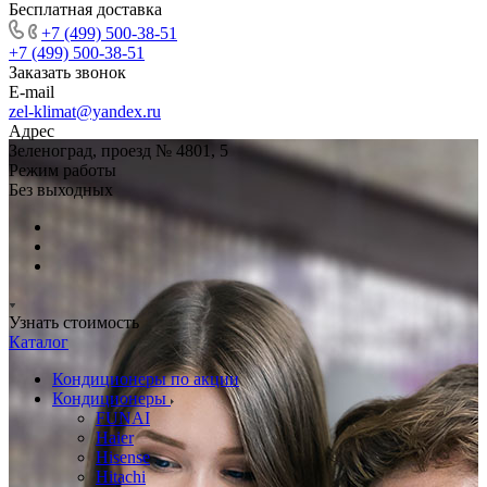
Бесплатная доставка
+7 (499) 500-38-51
+7 (499) 500-38-51
Заказать звонок
E-mail
zel-klimat@yandex.ru
Адрес
Зеленоград, проезд № 4801, 5
Режим работы
Без выходных
Узнать стоимость
Каталог
Кондиционеры по акции
Кондиционеры
FUNAI
Haier
Hisense
Hitachi