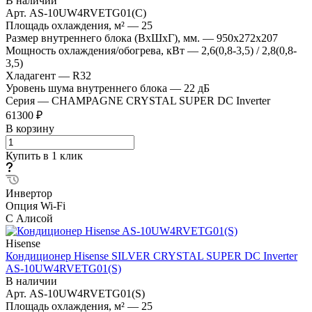
В наличии
Арт.
AS-10UW4RVETG01(C)
Площадь охлаждения, м²
—
25
Размер внутреннего блока (ВхШхГ), мм.
—
950x272x207
Мощность охлаждения/обогрева, кВт
—
2,6(0,8-3,5) / 2,8(0,8-
3,5)
Хладагент
—
R32
Уровень шума внутреннего блока
—
22 дБ
Серия
—
CHAMPAGNE CRYSTAL SUPER DC Inverter
61300 ₽
В корзину
Купить в 1 клик
Инвертор
Опция Wi-Fi
С Алисой
Hisense
Кондиционер Hisense SILVER CRYSTAL SUPER DC Inverter
AS-10UW4RVETG01(S)
В наличии
Арт.
AS-10UW4RVETG01(S)
Площадь охлаждения, м²
—
25