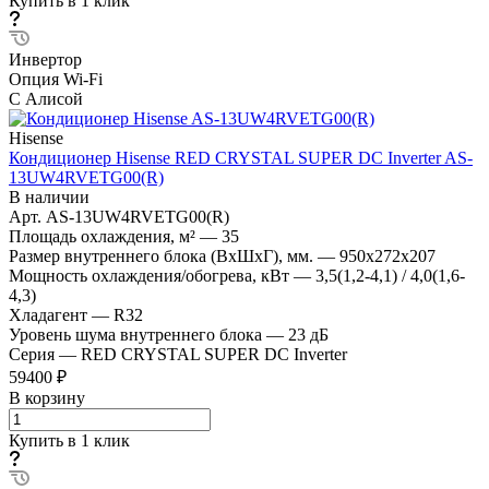
Купить в 1 клик
Инвертор
Опция Wi-Fi
С Алисой
Hisense
Кондиционер Hisense RED CRYSTAL SUPER DC Inverter AS-
13UW4RVETG00(R)
В наличии
Арт.
AS-13UW4RVETG00(R)
Площадь охлаждения, м²
—
35
Размер внутреннего блока (ВхШхГ), мм.
—
950x272x207
Мощность охлаждения/обогрева, кВт
—
3,5(1,2-4,1) / 4,0(1,6-
4,3)
Хладагент
—
R32
Уровень шума внутреннего блока
—
23 дБ
Серия
—
RED CRYSTAL SUPER DC Inverter
59400 ₽
В корзину
Купить в 1 клик