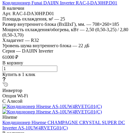
Кондиционер Funai DAIJIN Inverter RAC-I-DA30HP.D01
В наличии
Арт.
RAC-I-DA30HP.D01
Площадь охлаждения, м²
—
25
Размер внутреннего блока (ВхШхГ), мм.
—
708×260×185
Мощность охлаждения/обогрева, кВт
—
2,50 (0,50-3,25) / 2,80
(0,50-3,70)
Хладагент
—
R32
Уровень шума внутреннего блока
—
22 дБ
Серия
—
DAIJIN Inverter
61000 ₽
В корзину
Купить в 1 клик
Инвертор
Опция Wi-Fi
С Алисой
Hisense
Кондиционер Hisense CHAMPAGNE CRYSTAL SUPER DC
Inverter AS-10UW4RVETG01(C)