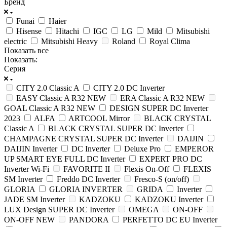
Бренд
Funai
Haier
Hisense
Hitachi
IGC
LG
Mild
Mitsubishi
electric
Mitsubishi Heavy
Roland
Royal Clima
Показать все
Показать:
Серия
CITY 2.0 Classic A
CITY 2.0 DC Inverter
EASY Classic A R32 NEW
ERA Classic A R32 NEW
GOAL Classic A R32 NEW
DESIGN SUPER DC Inverter
2023
ALFA
ARTCOOL Mirror
BLACK CRYSTAL
Classic A
BLACK CRYSTAL SUPER DC Inverter
CHAMPAGNE CRYSTAL SUPER DC Inverter
DAIJIN
DAIJIN Inverter
DC Inverter
Deluxe Pro
EMPEROR
UP SMART EYE FULL DC Inverter
EXPERT PRO DC
Inverter Wi-Fi
FAVORITE II
Flexis On-Off
FLEXIS
SM Inverter
Freddo DC Inverter
Fresco-S (on/off)
GLORIA
GLORIA INVERTER
GRIDA
Inverter
JADE SM Inverter
KADZOKU
KADZOKU Inverter
LUX Design SUPER DC Inverter
OMEGA
ON-OFF
ON-OFF NEW
PANDORA
PERFETTO DC EU Inverter