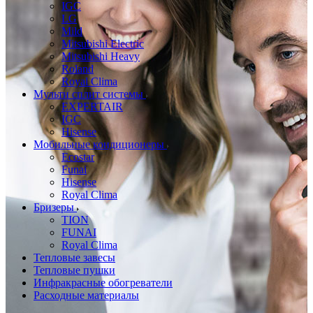
IGC
LG
Mild
Mitsubishi Electric
Mitsubishi Heavy
Roland
Royal Clima
Мульти сплит системы
EXPERTAIR
IGC
Hisense
Мобильные кондиционеры
Ecostar
Funai
Hisense
Royal Clima
Бризеры
TION
FUNAI
Royal Clima
Тепловые завесы
Тепловые пушки
Инфракрасные обогреватели
Расходные материалы