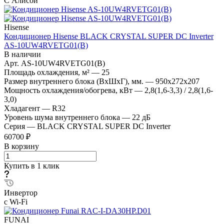
С Алисой
Hisense
Кондиционер Hisense BLACK CRYSTAL SUPER DC Inverter
AS-10UW4RVETG01(B)
В наличии
Арт.
AS-10UW4RVETG01(B)
Площадь охлаждения, м²
—
25
Размер внутреннего блока (ВхШхГ), мм.
—
950x272x207
Мощность охлаждения/обогрева, кВт
—
2,8(1,6-3,3) / 2,8(1,6-
3,0)
Хладагент
—
R32
Уровень шума внутреннего блока
—
22 дБ
Серия
—
BLACK CRYSTAL SUPER DC Inverter
60700 ₽
В корзину
Купить в 1 клик
Инвертор
с Wi-Fi
FUNAI