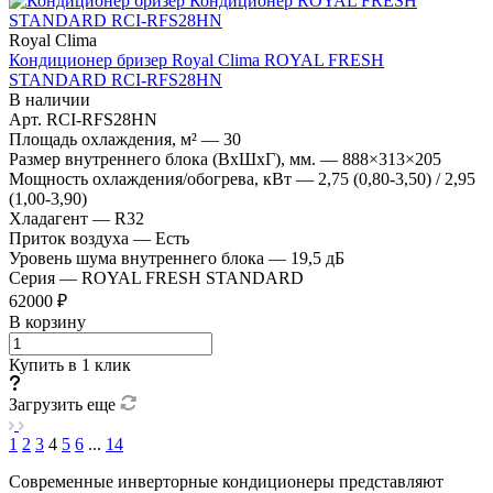
Royal Clima
Кондиционер бризер Royal Clima ROYAL FRESH
STANDARD RCI-RFS28HN
В наличии
Арт.
RCI-RFS28HN
Площадь охлаждения, м²
—
30
Размер внутреннего блока (ВхШхГ), мм.
—
888×313×205
Мощность охлаждения/обогрева, кВт
—
2,75 (0,80-3,50) / 2,95
(1,00-3,90)
Хладагент
—
R32
Приток воздуха
—
Есть
Уровень шума внутреннего блока
—
19,5 дБ
Серия
—
ROYAL FRESH STANDARD
62000 ₽
В корзину
Купить в 1 клик
Загрузить еще
1
2
3
4
5
6
...
14
Современные инверторные кондиционеры представляют