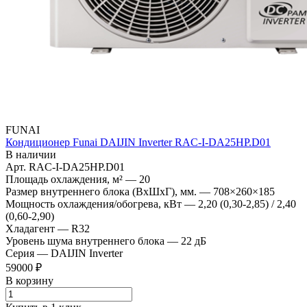
FUNAI
Кондиционер Funai DAIJIN Inverter RAC-I-DA25HP.D01
В наличии
Арт.
RAC-I-DA25HP.D01
Площадь охлаждения, м²
—
20
Размер внутреннего блока (ВхШхГ), мм.
—
708×260×185
Мощность охлаждения/обогрева, кВт
—
2,20 (0,30-2,85) / 2,40
(0,60-2,90)
Хладагент
—
R32
Уровень шума внутреннего блока
—
22 дБ
Серия
—
DAIJIN Inverter
59000 ₽
В корзину