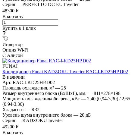
Серия
—
PERFETTO DC EU Inverter
48300 ₽
В корзину
Купить в 1 клик
Инвертор
Опция Wi-Fi
С Алисой
FUNAI
Кондиционер Funai KADZOKU Inverter RAC-I-KD25HP.D02
В наличии
Арт.
RAC-I-KD25HP.D02
Площадь охлаждения, м²
—
25
Размер внутреннего блока (ВхШхГ), мм.
—
811×278×198
Мощность охлаждения/обогрева, кВт
—
2,40 (0,94-3,30) / 2,65
(0,94-3,36)
Хладагент
—
R32
Уровень шума внутреннего блока
—
20 дБ
Серия
—
KADZOKU Inverter
49200 ₽
В корзину