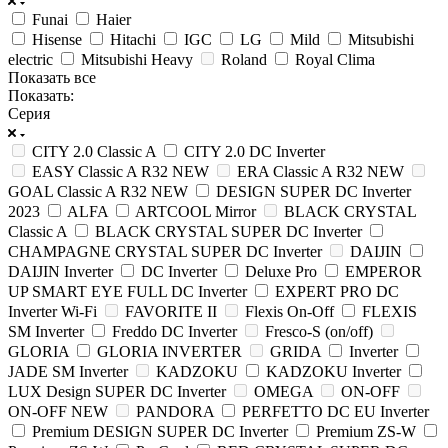
Funai
Haier
Hisense
Hitachi
IGC
LG
Mild
Mitsubishi
electric
Mitsubishi Heavy
Roland
Royal Clima
Показать все
Показать:
Серия
CITY 2.0 Classic A
CITY 2.0 DC Inverter
EASY Classic A R32 NEW
ERA Classic A R32 NEW
GOAL Classic A R32 NEW
DESIGN SUPER DC Inverter
2023
ALFA
ARTCOOL Mirror
BLACK CRYSTAL
Classic A
BLACK CRYSTAL SUPER DC Inverter
CHAMPAGNE CRYSTAL SUPER DC Inverter
DAIJIN
DAIJIN Inverter
DC Inverter
Deluxe Pro
EMPEROR
UP SMART EYE FULL DC Inverter
EXPERT PRO DC
Inverter Wi-Fi
FAVORITE II
Flexis On-Off
FLEXIS
SM Inverter
Freddo DC Inverter
Fresco-S (on/off)
GLORIA
GLORIA INVERTER
GRIDA
Inverter
JADE SM Inverter
KADZOKU
KADZOKU Inverter
LUX Design SUPER DC Inverter
OMEGA
ON-OFF
ON-OFF NEW
PANDORA
PERFETTO DC EU Inverter
Premium DESIGN SUPER DC Inverter
Premium ZS-W