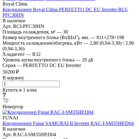
Royal Clima
Кондиционер Royal Clima PERFETTO DC EU Inverter RCI-
PFC30HN
В наличии
Арт.
RCI-PFC30HN
Площадь охлаждения, м²
—
30
Размер внутреннего блока (ВхШхГ), мм.
—
811×278×198
Мощность охлаждения/обогрева, кВт
—
2,80 (0,94-3,30) / 2,96
(0,94-3,36)
Хладагент
—
R32
Уровень шума внутреннего блока
—
20 дБ
Серия
—
PERFETTO DC EU Inverter
50200 ₽
В корзину
Купить в 1 клик
Инвертор
FUNAI
Кондиционер Funai SAMURAI II Inverter RAC-I-SM35HP.D04
В наличии
Арт.
RAC-I-SM35HP.D04