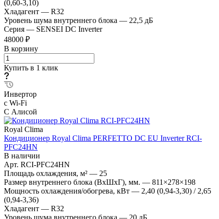
(0,60-3,10)
Хладагент
—
R32
Уровень шума внутреннего блока
—
22,5 дБ
Серия
—
SENSEI DC Inverter
48000 ₽
В корзину
Купить в 1 клик
Инвертор
с Wi-Fi
С Алисой
Royal Clima
Кондиционер Royal Clima PERFETTO DC EU Inverter RCI-
PFC24HN
В наличии
Арт.
RCI-PFC24HN
Площадь охлаждения, м²
—
25
Размер внутреннего блока (ВхШхГ), мм.
—
811×278×198
Мощность охлаждения/обогрева, кВт
—
2,40 (0,94-3,30) / 2,65
(0,94-3,36)
Хладагент
—
R32
Уровень шума внутреннего блока
—
20 дБ