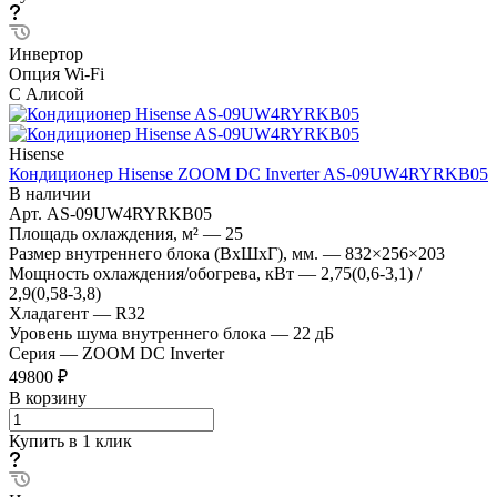
Инвертор
Опция Wi-Fi
С Алисой
Hisense
Кондиционер Hisense ZOOM DC Inverter AS-09UW4RYRKB05
В наличии
Арт.
AS-09UW4RYRKB05
Площадь охлаждения, м²
—
25
Размер внутреннего блока (ВхШхГ), мм.
—
832×256×203
Мощность охлаждения/обогрева, кВт
—
2,75(0,6-3,1) /
2,9(0,58-3,8)
Хладагент
—
R32
Уровень шума внутреннего блока
—
22 дБ
Серия
—
ZOOM DC Inverter
49800 ₽
В корзину
Купить в 1 клик