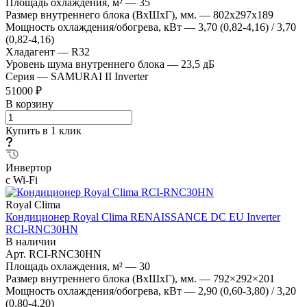
Площадь охлаждения, м²
—
35
Размер внутреннего блока (ВхШхГ), мм.
—
802x297x189
Мощность охлаждения/обогрева, кВт
—
3,70 (0,82-4,16) / 3,70
(0,82-4,16)
Хладагент
—
R32
Уровень шума внутреннего блока
—
23,5 дБ
Серия
—
SAMURAI II Inverter
51000 ₽
В корзину
Купить в 1 клик
Инвертор
с Wi-Fi
Royal Clima
Кондиционер Royal Clima RENAISSANCE DC EU Inverter
RCI-RNС30HN
В наличии
Арт.
RCI-RNС30HN
Площадь охлаждения, м²
—
30
Размер внутреннего блока (ВхШхГ), мм.
—
792×292×201
Мощность охлаждения/обогрева, кВт
—
2,90 (0,60-3,80) / 3,20
(0,80-4,20)