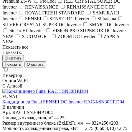
Premium ZS-W
ProCool
RED CRYSTAL SUPER DC
Inverter
RENAISSANCE
RENAISSANCE DC EU
Inverter
ROYAL FRESH STANDARD
SAMURAI II
Inverter
SENSEI
SENSEI DC Inverter
Shiratama
SILVER CRYSTAL SUPER DC Inverter
SMART DC Inverter
Stellar HP Inverter
VISION PRO SUPERIOR DC Inverter
NEW
X-COMFORT
ZOOM DC Inverter
ZSPR-S
NEW
Показать все
Показать:
Очистить
Очистить
Инвертор
Опция Wi-Fi
С Алисой
FUNAI
Кондиционер Funai SENSEI DC Inverter RAC-I-SN30HP.D04
В наличии
Арт.
RAC-I-SN30HP.D04
Площадь охлаждения, м²
—
25
Размер внутреннего блока (ВхШхГ), мм.
—
832×256×203
Мощность охлаждения/обогрева, кВт
—
2,75 (0,60-3,10) / 2,75