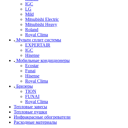
IGC
LG
Mild
Mitsubishi Electric
Mitsubishi Heavy
Roland
Royal Clima
Мульти сплит системы
EXPERTAIR
IGC
Hisense
Мобильные кондиционеры
Ecostar
Funai
Hisense
Royal Clima
Бризеры
TION
FUNAI
Royal Clima
Тепловые завесы
Тепловые пушки
Инфракрасные обогреватели
Расходные материалы