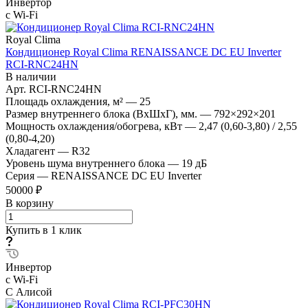
Инвертор
с Wi-Fi
Royal Clima
Кондиционер Royal Clima RENAISSANCE DC EU Inverter
RCI-RNС24HN
В наличии
Арт.
RCI-RNС24HN
Площадь охлаждения, м²
—
25
Размер внутреннего блока (ВхШхГ), мм.
—
792×292×201
Мощность охлаждения/обогрева, кВт
—
2,47 (0,60-3,80) / 2,55
(0,80-4,20)
Хладагент
—
R32
Уровень шума внутреннего блока
—
19 дБ
Серия
—
RENAISSANCE DC EU Inverter
50000 ₽
В корзину
Купить в 1 клик
Инвертор
с Wi-Fi
С Алисой