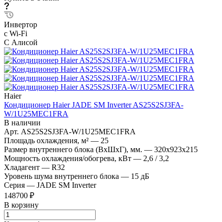
Инвертор
с Wi-Fi
С Алисой
Haier
Кондиционер Haier JADE SM Inverter AS25S2SJ3FA-
W/1U25MEC1FRA
В наличии
Арт.
AS25S2SJ3FA-W/1U25MEC1FRA
Площадь охлаждения, м²
—
25
Размер внутреннего блока (ВхШхГ), мм.
—
320х923х215
Мощность охлаждения/обогрева, кВт
—
2,6 / 3,2
Хладагент
—
R32
Уровень шума внутреннего блока
—
15 дБ
Серия
—
JADE SM Inverter
148700 ₽
В корзину