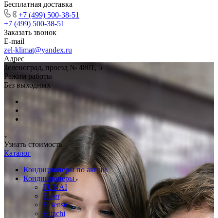
Бесплатная доставка
+7 (499) 500-38-51
+7 (499) 500-38-51
Заказать звонок
E-mail
zel-klimat@yandex.ru
Адрес
Зеленоград, проезд № 4801, 5
Режим работы
Без выходных
Узнать стоимость
Каталог
Кондиционеры по акции
Кондиционеры
FUNAI
Haier
Hisense
Hitachi