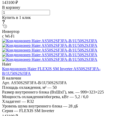
143100 ₽
В корзину
Купить в 1 клик
Инвертор
с Wi-Fi
Haier
Кондиционер Haier FLEXIS SM Inverter AS50S2SF3FA-
B/1U50S2SJ3FA
В наличии
Арт.
AS50S2SF3FA-B/1U50S2SJ3FA
Площадь охлаждения, м²
—
50
Размер внутреннего блока (ВхШхГ), мм.
—
999×323×225
Мощность охлаждения/обогрева, кВт
—
5,2 / 6,0
Хладагент
—
R32
Уровень шума внутреннего блока
—
28 дБ
Серия
—
FLEXIS SM Inverter