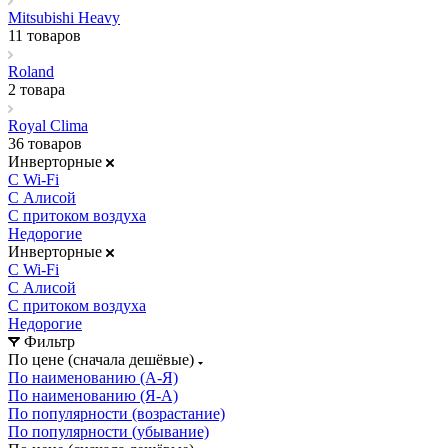
Mitsubishi Heavy
11 товаров
Roland
2 товара
Royal Clima
36 товаров
Инверторные
С Wi-Fi
С Алисой
С притоком воздуха
Недорогие
Инверторные
С Wi-Fi
С Алисой
С притоком воздуха
Недорогие
Фильтр
По цене (сначала дешёвые)
По наименованию (А-Я)
По наименованию (Я-А)
По популярности (возрастание)
По популярности (убывание)