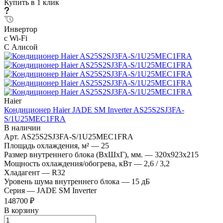
Купить в 1 клик
Инвертор
с Wi-Fi
С Алисой
Haier
Кондиционер Haier JADE SM Inverter AS25S2SJ3FA-
S/1U25MEC1FRA
В наличии
Арт.
AS25S2SJ3FA-S/1U25MEC1FRA
Площадь охлаждения, м²
—
25
Размер внутреннего блока (ВхШхГ), мм.
—
320х923х215
Мощность охлаждения/обогрева, кВт
—
2,6 / 3,2
Хладагент
—
R32
Уровень шума внутреннего блока
—
15 дБ
Серия
—
JADE SM Inverter
148700 ₽
В корзину