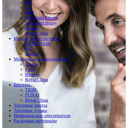
IGC
LG
Mild
Mitsubishi Electric
Mitsubishi Heavy
Roland
Royal Clima
Мульти сплит системы
EXPERTAIR
IGC
Hisense
Мобильные кондиционеры
Ecostar
Funai
Hisense
Royal Clima
Бризеры
TION
FUNAI
Royal Clima
Тепловые завесы
Тепловые пушки
Инфракрасные обогреватели
Расходные материалы