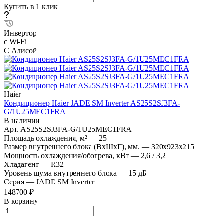
Купить в 1 клик
Инвертор
с Wi-Fi
С Алисой
Haier
Кондиционер Haier JADE SM Inverter AS25S2SJ3FA-
G/1U25MEC1FRA
В наличии
Арт.
AS25S2SJ3FA-G/1U25MEC1FRA
Площадь охлаждения, м²
—
25
Размер внутреннего блока (ВхШхГ), мм.
—
320х923х215
Мощность охлаждения/обогрева, кВт
—
2,6 / 3,2
Хладагент
—
R32
Уровень шума внутреннего блока
—
15 дБ
Серия
—
JADE SM Inverter
148700 ₽
В корзину