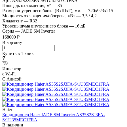
Арт.
AS35S2SJ3FA-W/1U35MEC1FRA
Площадь охлаждения, м²
—
35
Размер внутреннего блока (ВхШхГ), мм.
—
320х923х215
Мощность охлаждения/обогрева, кВт
—
3,5 / 4,2
Хладагент
—
R32
Уровень шума внутреннего блока
—
16 дБ
Серия
—
JADE SM Inverter
168000 ₽
В корзину
Купить в 1 клик
Инвертор
с Wi-Fi
С Алисой
Haier
Кондиционер Haier JADE SM Inverter AS35S2SJ3FA-
S/1U35MEC1FRA
В наличии