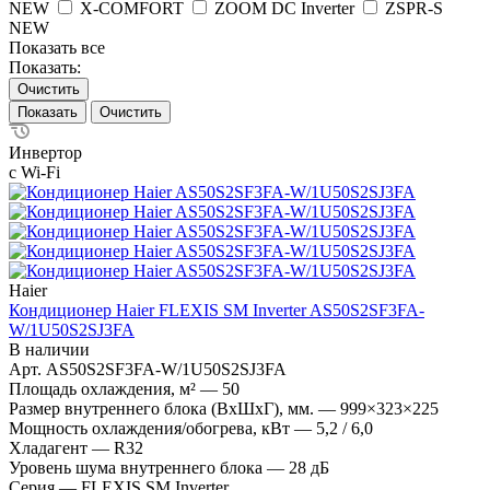
NEW
X-COMFORT
ZOOM DC Inverter
ZSPR-S
NEW
Показать все
Показать:
Очистить
Очистить
Инвертор
с Wi-Fi
Haier
Кондиционер Haier FLEXIS SM Inverter AS50S2SF3FA-
W/1U50S2SJ3FA
В наличии
Арт.
AS50S2SF3FA-W/1U50S2SJ3FA
Площадь охлаждения, м²
—
50
Размер внутреннего блока (ВхШхГ), мм.
—
999×323×225
Мощность охлаждения/обогрева, кВт
—
5,2 / 6,0
Хладагент
—
R32
Уровень шума внутреннего блока
—
28 дБ
Серия
—
FLEXIS SM Inverter