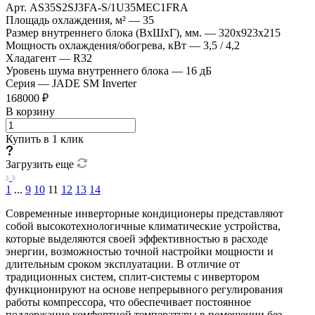
Арт.
AS35S2SJ3FA-S/1U35MEC1FRA
Площадь охлаждения, м²
—
35
Размер внутреннего блока (ВхШхГ), мм.
—
320х923х215
Мощность охлаждения/обогрева, кВт
—
3,5 / 4,2
Хладагент
—
R32
Уровень шума внутреннего блока
—
16 дБ
Серия
—
JADE SM Inverter
168000 ₽
В корзину
Купить в 1 клик
Загрузить еще
1
...
9
10
11
12
13
14
Современные инверторные кондиционеры представляют
собой высокотехнологичные климатические устройства,
которые выделяются своей эффективностью в расходе
энергии, возможностью точной настройки мощности и
длительным сроком эксплуатации. В отличие от
традиционных систем, сплит-системы с инвертором
функционируют на основе непрерывного регулирования
работы компрессора, что обеспечивает постоянное
поддержание комфортной температуры в помещении без