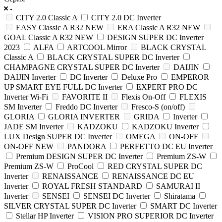
CITY 2.0 Classic A
CITY 2.0 DC Inverter
EASY Classic A R32 NEW
ERA Classic A R32 NEW
GOAL Classic A R32 NEW
DESIGN SUPER DC Inverter
2023
ALFA
ARTCOOL Mirror
BLACK CRYSTAL
Classic A
BLACK CRYSTAL SUPER DC Inverter
CHAMPAGNE CRYSTAL SUPER DC Inverter
DAIJIN
DAIJIN Inverter
DC Inverter
Deluxe Pro
EMPEROR
UP SMART EYE FULL DC Inverter
EXPERT PRO DC
Inverter Wi-Fi
FAVORITE II
Flexis On-Off
FLEXIS
SM Inverter
Freddo DC Inverter
Fresco-S (on/off)
GLORIA
GLORIA INVERTER
GRIDA
Inverter
JADE SM Inverter
KADZOKU
KADZOKU Inverter
LUX Design SUPER DC Inverter
OMEGA
ON-OFF
ON-OFF NEW
PANDORA
PERFETTO DC EU Inverter
Premium DESIGN SUPER DC Inverter
Premium ZS-W
Premium ZS-W
ProCool
RED CRYSTAL SUPER DC
Inverter
RENAISSANCE
RENAISSANCE DC EU
Inverter
ROYAL FRESH STANDARD
SAMURAI II
Inverter
SENSEI
SENSEI DC Inverter
Shiratama
SILVER CRYSTAL SUPER DC Inverter
SMART DC Inverter
Stellar HP Inverter
VISION PRO SUPERIOR DC Inverter