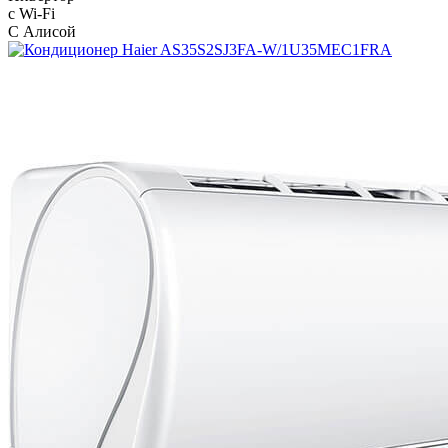
с Wi-Fi
С Алисой