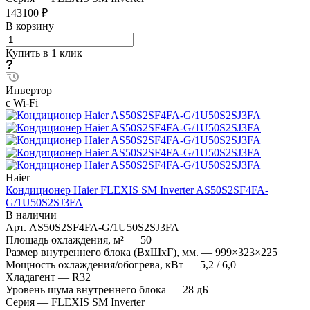
143100 ₽
В корзину
Купить в 1 клик
Инвертор
с Wi-Fi
Haier
Кондиционер Haier FLEXIS SM Inverter AS50S2SF4FA-
G/1U50S2SJ3FA
В наличии
Арт.
AS50S2SF4FA-G/1U50S2SJ3FA
Площадь охлаждения, м²
—
50
Размер внутреннего блока (ВхШхГ), мм.
—
999×323×225
Мощность охлаждения/обогрева, кВт
—
5,2 / 6,0
Хладагент
—
R32
Уровень шума внутреннего блока
—
28 дБ
Серия
—
FLEXIS SM Inverter