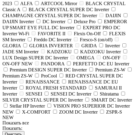
2023
ALFA
ARTCOOL Mirror
BLACK CRYSTAL
Classic A
BLACK CRYSTAL SUPER DC Inverter
CHAMPAGNE CRYSTAL SUPER DC Inverter
DAIJIN
DAIJIN Inverter
DC Inverter
Deluxe Pro
EMPEROR
UP SMART EYE FULL DC Inverter
EXPERT PRO DC
Inverter Wi-Fi
FAVORITE II
Flexis On-Off
FLEXIS
SM Inverter
Freddo DC Inverter
Fresco-S (on/off)
GLORIA
GLORIA INVERTER
GRIDA
Inverter
JADE SM Inverter
KADZOKU
KADZOKU Inverter
LUX Design SUPER DC Inverter
OMEGA
ON-OFF
ON-OFF NEW
PANDORA
PERFETTO DC EU Inverter
Premium DESIGN SUPER DC Inverter
Premium ZS-W
Premium ZS-W
ProCool
RED CRYSTAL SUPER DC
Inverter
RENAISSANCE
RENAISSANCE DC EU
Inverter
ROYAL FRESH STANDARD
SAMURAI II
Inverter
SENSEI
SENSEI DC Inverter
Shiratama
SILVER CRYSTAL SUPER DC Inverter
SMART DC Inverter
Stellar HP Inverter
VISION PRO SUPERIOR DC Inverter
NEW
X-COMFORT
ZOOM DC Inverter
ZSPR-S
NEW
Показать все
Показать:
Очистить