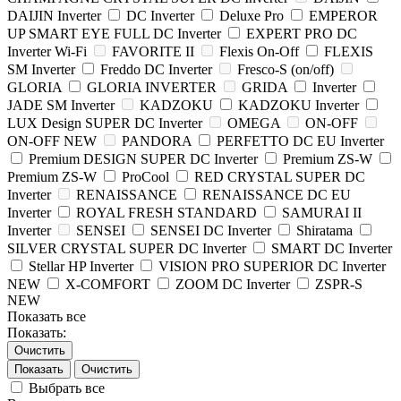
DAIJIN Inverter
DC Inverter
Deluxe Pro
EMPEROR
UP SMART EYE FULL DC Inverter
EXPERT PRO DC
Inverter Wi-Fi
FAVORITE II
Flexis On-Off
FLEXIS
SM Inverter
Freddo DC Inverter
Fresco-S (on/off)
GLORIA
GLORIA INVERTER
GRIDA
Inverter
JADE SM Inverter
KADZOKU
KADZOKU Inverter
LUX Design SUPER DC Inverter
OMEGA
ON-OFF
ON-OFF NEW
PANDORA
PERFETTO DC EU Inverter
Premium DESIGN SUPER DC Inverter
Premium ZS-W
Premium ZS-W
ProCool
RED CRYSTAL SUPER DC
Inverter
RENAISSANCE
RENAISSANCE DC EU
Inverter
ROYAL FRESH STANDARD
SAMURAI II
Inverter
SENSEI
SENSEI DC Inverter
Shiratama
SILVER CRYSTAL SUPER DC Inverter
SMART DC Inverter
Stellar HP Inverter
VISION PRO SUPERIOR DC Inverter
NEW
X-COMFORT
ZOOM DC Inverter
ZSPR-S
NEW
Показать все
Показать:
Очистить
Очистить
Выбрать все