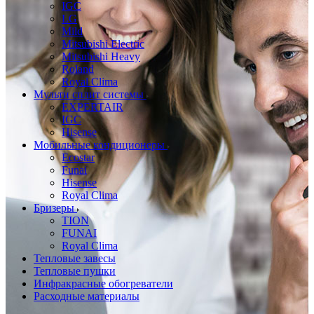
IGC
LG
Mild
Mitsubishi Electric
Mitsubishi Heavy
Roland
Royal Clima
Мульти сплит системы
EXPERTAIR
IGC
Hisense
Мобильные кондиционеры
Ecostar
Funai
Hisense
Royal Clima
Бризеры
TION
FUNAI
Royal Clima
Тепловые завесы
Тепловые пушки
Инфракрасные обогреватели
Расходные материалы