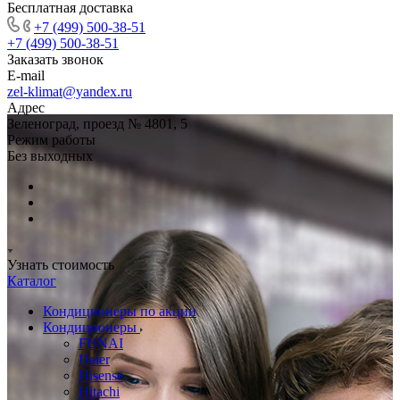
Бесплатная доставка
+7 (499) 500-38-51
+7 (499) 500-38-51
Заказать звонок
E-mail
zel-klimat@yandex.ru
Адрес
Зеленоград, проезд № 4801, 5
Режим работы
Без выходных
Узнать стоимость
Каталог
Кондиционеры по акции
Кондиционеры
FUNAI
Haier
Hisense
Hitachi