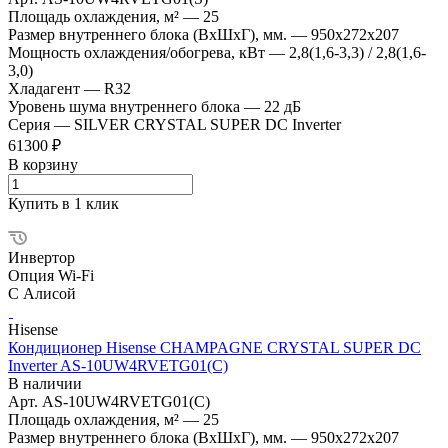
Площадь охлаждения, м²
—
25
Размер внутреннего блока (ВхШхГ), мм.
—
950x272x207
Мощность охлаждения/обогрева, кВт
—
2,8(1,6-3,3) / 2,8(1,6-
3,0)
Хладагент
—
R32
Уровень шума внутреннего блока
—
22 дБ
Серия
—
SILVER CRYSTAL SUPER DC Inverter
61300 ₽
В корзину
Купить в 1 клик
Инвертор
Опция Wi-Fi
С Алисой
Hisense
Кондиционер Hisense CHAMPAGNE CRYSTAL SUPER DC
Inverter AS-10UW4RVETG01(C)
В наличии
Арт.
AS-10UW4RVETG01(C)
Площадь охлаждения, м²
—
25
Размер внутреннего блока (ВхШхГ), мм.
—
950x272x207