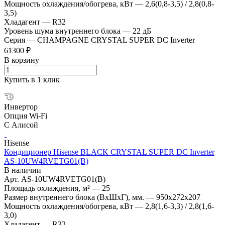
Мощность охлаждения/обогрева, кВт
—
2,6(0,8-3,5) / 2,8(0,8-
3,5)
Хладагент
—
R32
Уровень шума внутреннего блока
—
22 дБ
Серия
—
CHAMPAGNE CRYSTAL SUPER DC Inverter
61300 ₽
В корзину
Купить в 1 клик
Инвертор
Опция Wi-Fi
С Алисой
Hisense
Кондиционер Hisense BLACK CRYSTAL SUPER DC Inverter
AS-10UW4RVETG01(B)
В наличии
Арт.
AS-10UW4RVETG01(B)
Площадь охлаждения, м²
—
25
Размер внутреннего блока (ВхШхГ), мм.
—
950x272x207
Мощность охлаждения/обогрева, кВт
—
2,8(1,6-3,3) / 2,8(1,6-
3,0)
Хладагент
—
R32