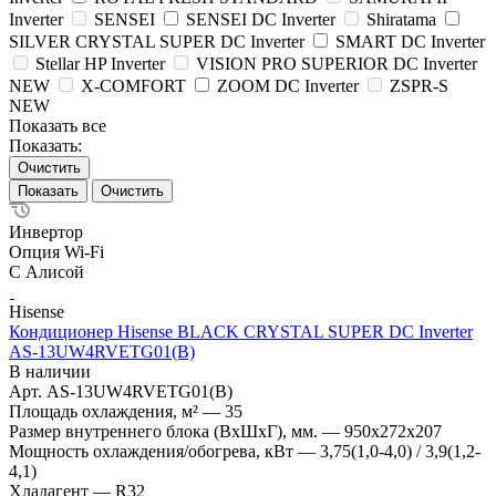
Inverter
SENSEI
SENSEI DC Inverter
Shiratama
SILVER CRYSTAL SUPER DC Inverter
SMART DC Inverter
Stellar HP Inverter
VISION PRO SUPERIOR DC Inverter
NEW
X-COMFORT
ZOOM DC Inverter
ZSPR-S
NEW
Показать все
Показать:
Очистить
Очистить
Инвертор
Опция Wi-Fi
С Алисой
Hisense
Кондиционер Hisense BLACK CRYSTAL SUPER DC Inverter
AS-13UW4RVETG01(B)
В наличии
Арт.
AS-13UW4RVETG01(B)
Площадь охлаждения, м²
—
35
Размер внутреннего блока (ВхШхГ), мм.
—
950x272x207
Мощность охлаждения/обогрева, кВт
—
3,75(1,0-4,0) / 3,9(1,2-
4,1)
Хладагент
—
R32