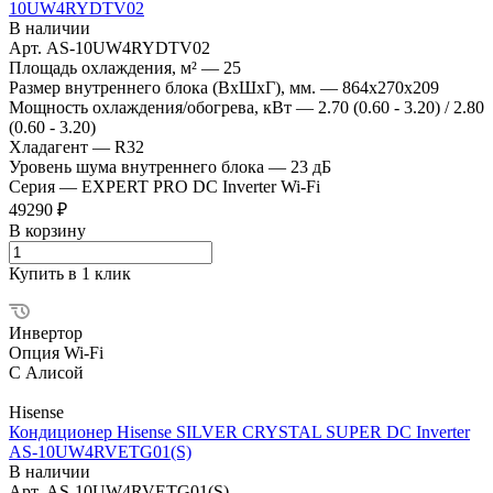
10UW4RYDTV02
В наличии
Арт.
AS-10UW4RYDTV02
Площадь охлаждения, м²
—
25
Размер внутреннего блока (ВхШхГ), мм.
—
864x270x209
Мощность охлаждения/обогрева, кВт
—
2.70 (0.60 - 3.20) / 2.80
(0.60 - 3.20)
Хладагент
—
R32
Уровень шума внутреннего блока
—
23 дБ
Серия
—
EXPERT PRO DC Inverter Wi-Fi
49290 ₽
В корзину
Купить в 1 клик
Инвертор
Опция Wi-Fi
С Алисой
Hisense
Кондиционер Hisense SILVER CRYSTAL SUPER DC Inverter
AS-10UW4RVETG01(S)
В наличии
Арт.
AS-10UW4RVETG01(S)