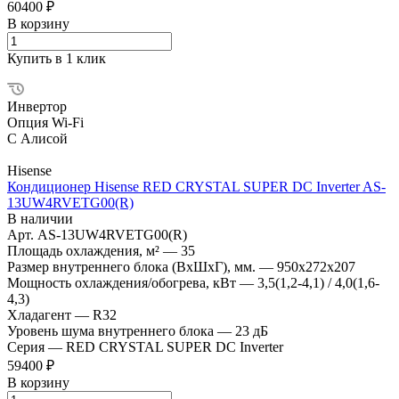
60400 ₽
В корзину
Купить в 1 клик
Инвертор
Опция Wi-Fi
С Алисой
Hisense
Кондиционер Hisense RED CRYSTAL SUPER DC Inverter AS-
13UW4RVETG00(R)
В наличии
Арт.
AS-13UW4RVETG00(R)
Площадь охлаждения, м²
—
35
Размер внутреннего блока (ВхШхГ), мм.
—
950x272x207
Мощность охлаждения/обогрева, кВт
—
3,5(1,2-4,1) / 4,0(1,6-
4,3)
Хладагент
—
R32
Уровень шума внутреннего блока
—
23 дБ
Серия
—
RED CRYSTAL SUPER DC Inverter
59400 ₽
В корзину