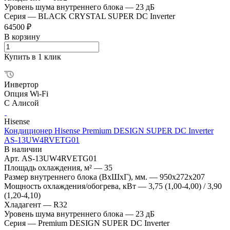
Уровень шума внутреннего блока
—
23 дБ
Серия
—
BLACK CRYSTAL SUPER DC Inverter
64500 ₽
В корзину
Купить в 1 клик
Инвертор
Опция Wi-Fi
С Алисой
Hisense
Кондиционер Hisense Premium DESIGN SUPER DC Inverter
AS-13UW4RVETG01
В наличии
Арт.
AS-13UW4RVETG01
Площадь охлаждения, м²
—
35
Размер внутреннего блока (ВхШхГ), мм.
—
950x272x207
Мощность охлаждения/обогрева, кВт
—
3,75 (1,00-4,00) / 3,90
(1,20-4,10)
Хладагент
—
R32
Уровень шума внутреннего блока
—
23 дБ
Серия
—
Premium DESIGN SUPER DC Inverter