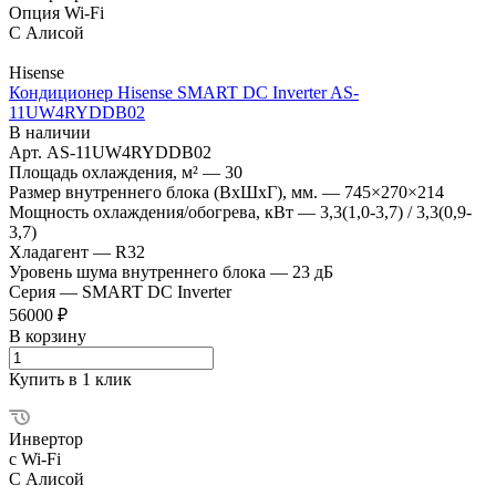
Опция Wi-Fi
С Алисой
Hisense
Кондиционер Hisense SMART DC Inverter AS-
11UW4RYDDB02
В наличии
Арт.
AS-11UW4RYDDB02
Площадь охлаждения, м²
—
30
Размер внутреннего блока (ВхШхГ), мм.
—
745×270×214
Мощность охлаждения/обогрева, кВт
—
3,3(1,0-3,7) / 3,3(0,9-
3,7)
Хладагент
—
R32
Уровень шума внутреннего блока
—
23 дБ
Серия
—
SMART DC Inverter
56000 ₽
В корзину
Купить в 1 клик
Инвертор
с Wi-Fi
С Алисой