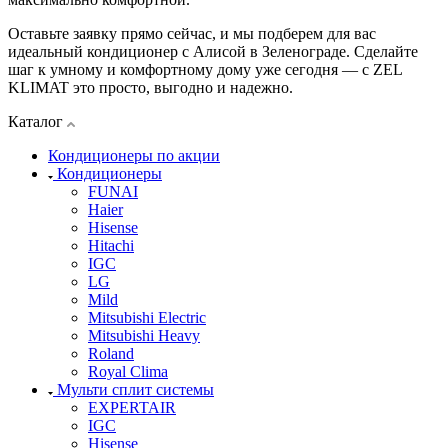
Оставьте заявку прямо сейчас, и мы подберем для вас
идеальный кондиционер с Алисой в Зеленограде. Сделайте
шаг к умному и комфортному дому уже сегодня — с ZEL
KLIMAT это просто, выгодно и надежно.
Каталог
Кондиционеры по акции
Кондиционеры
FUNAI
Haier
Hisense
Hitachi
IGC
LG
Mild
Mitsubishi Electric
Mitsubishi Heavy
Roland
Royal Clima
Мульти сплит системы
EXPERTAIR
IGC
Hisense