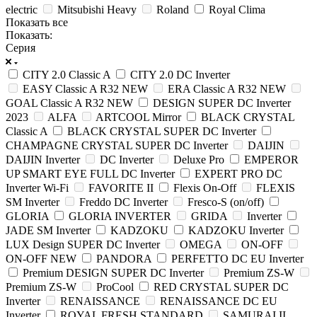
electric
Mitsubishi Heavy
Roland
Royal Clima
Показать все
Показать:
Серия
CITY 2.0 Classic A
CITY 2.0 DC Inverter
EASY Classic A R32 NEW
ERA Classic A R32 NEW
GOAL Classic A R32 NEW
DESIGN SUPER DC Inverter
2023
ALFA
ARTCOOL Mirror
BLACK CRYSTAL
Classic A
BLACK CRYSTAL SUPER DC Inverter
CHAMPAGNE CRYSTAL SUPER DC Inverter
DAIJIN
DAIJIN Inverter
DC Inverter
Deluxe Pro
EMPEROR
UP SMART EYE FULL DC Inverter
EXPERT PRO DC
Inverter Wi-Fi
FAVORITE II
Flexis On-Off
FLEXIS
SM Inverter
Freddo DC Inverter
Fresco-S (on/off)
GLORIA
GLORIA INVERTER
GRIDA
Inverter
JADE SM Inverter
KADZOKU
KADZOKU Inverter
LUX Design SUPER DC Inverter
OMEGA
ON-OFF
ON-OFF NEW
PANDORA
PERFETTO DC EU Inverter
Premium DESIGN SUPER DC Inverter
Premium ZS-W
Premium ZS-W
ProCool
RED CRYSTAL SUPER DC
Inverter
RENAISSANCE
RENAISSANCE DC EU
Inverter
ROYAL FRESH STANDARD
SAMURAI II