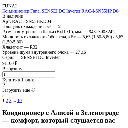
FUNAI
Кондиционер Funai SENSEI DC Inverter RAC-I-SN55HP.D04
В наличии
Арт.
RAC-I-SN55HP.D04
Площадь охлаждения, м²
—
55
Размер внутреннего блока (ВхШхГ), мм.
—
943×300×245
Мощность охлаждения/обогрева, кВт
—
5,65 (1,50-5,80) / 5,65
(1,50-5,80)
Хладагент
—
R32
Уровень шума внутреннего блока
—
27 дБ
Серия
—
SENSEI DC Inverter
91100 ₽
В корзину
Купить в 1 клик
Загрузить еще
1
2
3
...
10
Кондиционер с Алисой в Зеленограде
— комфорт, который слушается вас