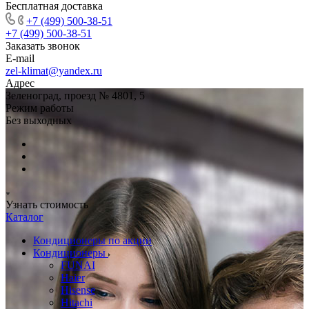
Бесплатная доставка
+7 (499) 500-38-51
+7 (499) 500-38-51
Заказать звонок
E-mail
zel-klimat@yandex.ru
Адрес
Зеленоград, проезд № 4801, 5
Режим работы
Без выходных
Узнать стоимость
Каталог
Кондиционеры по акции
Кондиционеры
FUNAI
Haier
Hisense
Hitachi