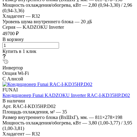
Мощность охлаждения/обогрева, кВт
—
2,80 (0,94-3,30) / 2,96
(0,94-3,36)
Хладагент
—
R32
Уровень шума внутреннего блока
—
20 дБ
Серия
—
KADZOKU Inverter
49700 ₽
В корзину
Купить в 1 клик
Инвертор
Опция Wi-Fi
С Алисой
FUNAI
Кондиционер Funai KADZOKU Inverter RAC-I-KD35HP.D02
В наличии
Арт.
RAC-I-KD35HP.D02
Площадь охлаждения, м²
—
35
Размер внутреннего блока (ВхШхГ), мм.
—
811×278×198
Мощность охлаждения/обогрева, кВт
—
3,80 (1,00-3,77) / 3,95
(1,00-3,81)
Хладагент
—
R32