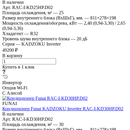
В наличии
Арт.
RAC-I-KD25HP.D02
Площадь охлаждения, м²
—
25
Размер внутреннего блока (ВхШхГ), мм.
—
811×278×198
Мощность охлаждения/обогрева, кВт
—
2,40 (0,94-3,30) / 2,65
(0,94-3,36)
Хладагент
—
R32
Уровень шума внутреннего блока
—
20 дБ
Серия
—
KADZOKU Inverter
49200 ₽
В корзину
Купить в 1 клик
Инвертор
Опция Wi-Fi
С Алисой
FUNAI
Кондиционер Funai KADZOKU Inverter RAC-I-KD30HP.D02
В наличии
Арт.
RAC-I-KD30HP.D02
Площадь охлаждения, м²
—
30
Размер внутреннего блока (ВхШхГ), мм.
—
811×278×198