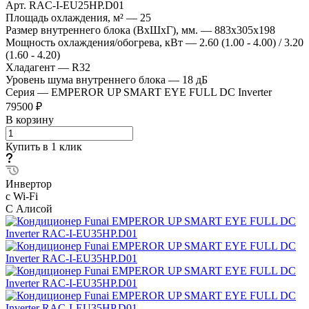
Арт.
RAC-I-EU25HP.D01
Площадь охлаждения, м²
—
25
Размер внутреннего блока (ВхШхГ), мм.
—
883x305x198
Мощность охлаждения/обогрева, кВт
—
2.60 (1.00 - 4.00) / 3.20
(1.60 - 4.20)
Хладагент
—
R32
Уровень шума внутреннего блока
—
18 дБ
Серия
—
EMPEROR UP SMART EYE FULL DC Inverter
79500 ₽
В корзину
Купить в 1 клик
Инвертор
с Wi-Fi
С Алисой