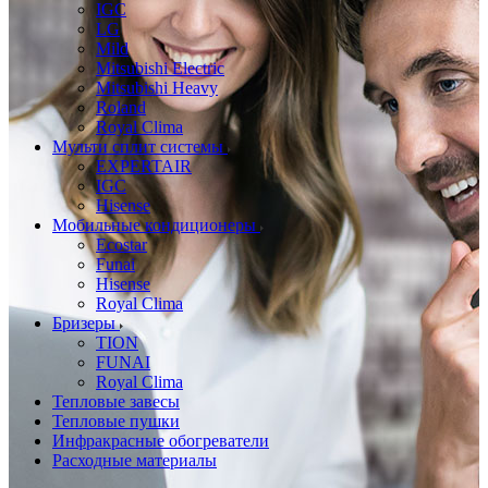
IGC
LG
Mild
Mitsubishi Electric
Mitsubishi Heavy
Roland
Royal Clima
Мульти сплит системы
EXPERTAIR
IGC
Hisense
Мобильные кондиционеры
Ecostar
Funai
Hisense
Royal Clima
Бризеры
TION
FUNAI
Royal Clima
Тепловые завесы
Тепловые пушки
Инфракрасные обогреватели
Расходные материалы