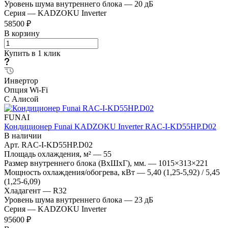
Уровень шума внутреннего блока
—
20 дБ
Серия
—
KADZOKU Inverter
58500 ₽
В корзину
Купить в 1 клик
Инвертор
Опция Wi-Fi
С Алисой
FUNAI
Кондиционер Funai KADZOKU Inverter RAC-I-KD55HP.D02
В наличии
Арт.
RAC-I-KD55HP.D02
Площадь охлаждения, м²
—
55
Размер внутреннего блока (ВхШхГ), мм.
—
1015×313×221
Мощность охлаждения/обогрева, кВт
—
5,40 (1,25-5,92) / 5,45
(1,25-6,09)
Хладагент
—
R32
Уровень шума внутреннего блока
—
23 дБ
Серия
—
KADZOKU Inverter
95600 ₽