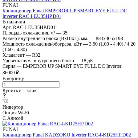
FUNAI
Кондиционер Funai EMPEROR UP SMART EYE FULL DC
Inverter RAC-I-EU35HP.D01
В наличии
Арт.
RAC-I-EU35HP.D01
Площадь охлаждения, м²
—
35
Размер внутреннего блока (ВхШхГ), мм.
—
883x305x198
Мощность охлаждения/обогрева, кВт
—
3.50 (1.00 - 4.40) / 4.20
(1.60 - 4.80)
Хладагент
—
R32
Уровень шума внутреннего блока
—
18 дБ
Серия
—
EMPEROR UP SMART EYE FULL DC Inverter
86000 ₽
В корзину
Купить в 1 клик
Инвертор
Опция Wi-Fi
С Алисой
FUNAI
Кондиционер Funai KADZOKU Inverter RAC-I-KD25HP.D02