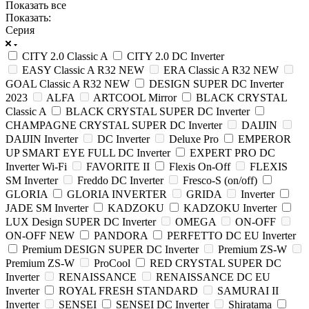
Показать все
Показать:
Серия
CITY 2.0 Classic A
CITY 2.0 DC Inverter
EASY Classic A R32 NEW
ERA Classic A R32 NEW
GOAL Classic A R32 NEW
DESIGN SUPER DC Inverter
2023
ALFA
ARTCOOL Mirror
BLACK CRYSTAL
Classic A
BLACK CRYSTAL SUPER DC Inverter
CHAMPAGNE CRYSTAL SUPER DC Inverter
DAIJIN
DAIJIN Inverter
DC Inverter
Deluxe Pro
EMPEROR
UP SMART EYE FULL DC Inverter
EXPERT PRO DC
Inverter Wi-Fi
FAVORITE II
Flexis On-Off
FLEXIS
SM Inverter
Freddo DC Inverter
Fresco-S (on/off)
GLORIA
GLORIA INVERTER
GRIDA
Inverter
JADE SM Inverter
KADZOKU
KADZOKU Inverter
LUX Design SUPER DC Inverter
OMEGA
ON-OFF
ON-OFF NEW
PANDORA
PERFETTO DC EU Inverter
Premium DESIGN SUPER DC Inverter
Premium ZS-W
Premium ZS-W
ProCool
RED CRYSTAL SUPER DC
Inverter
RENAISSANCE
RENAISSANCE DC EU
Inverter
ROYAL FRESH STANDARD
SAMURAI II
Inverter
SENSEI
SENSEI DC Inverter
Shiratama