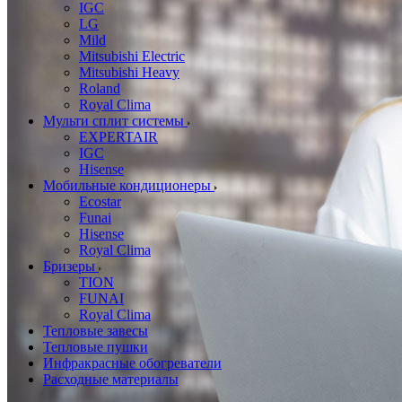
IGC
LG
Mild
Mitsubishi Electric
Mitsubishi Heavy
Roland
Royal Clima
Мульти сплит системы
EXPERTAIR
IGC
Hisense
Мобильные кондиционеры
Ecostar
Funai
Hisense
Royal Clima
Бризеры
TION
FUNAI
Royal Clima
Тепловые завесы
Тепловые пушки
Инфракрасные обогреватели
Расходные материалы