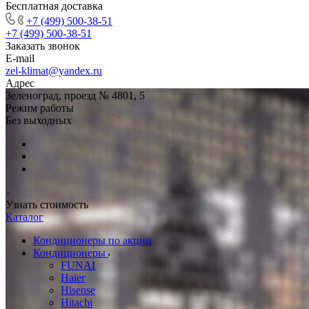
Бесплатная доставка
+7 (499) 500-38-51
+7 (499) 500-38-51
Заказать звонок
E-mail
zel-klimat@yandex.ru
Адрес
Зеленоград, проезд № 4801, 5
Режим работы
Без выходных
Узнать стоимость
Каталог
Кондиционеры по акции
Кондиционеры
FUNAI
Haier
Hisense
Hitachi