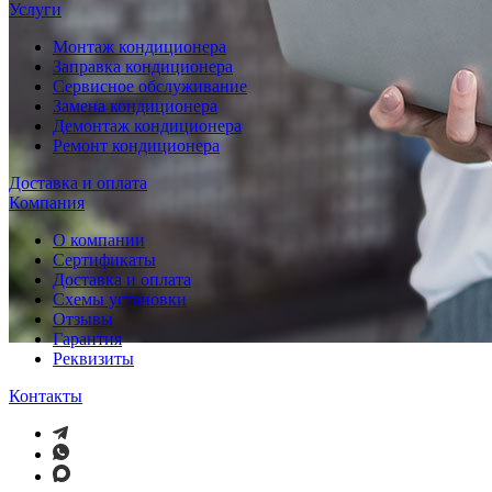
Услуги
Монтаж кондиционера
Заправка кондиционера
Сервисное обслуживание
Замена кондиционера
Демонтаж кондиционера
Ремонт кондиционера
Доставка и оплата
Компания
О компании
Сертификаты
Доставка и оплата
Схемы установки
Отзывы
Гарантия
Реквизиты
Контакты